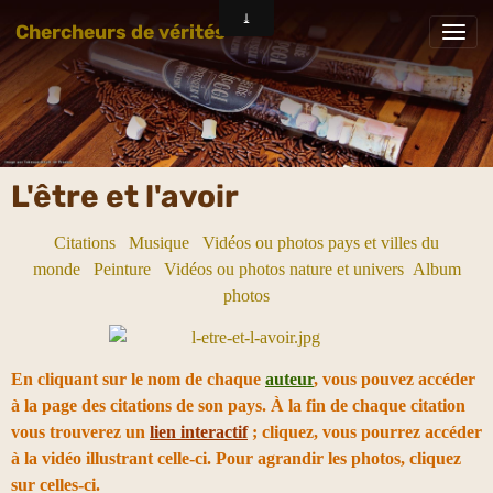
Chercheurs de vérités
L'être et l'avoir
Citations
Musique
Vidéos ou photos pays et villes du
monde
Peinture
Vidéos ou photos nature et univers
Album
photos
En cliquant sur le nom de chaque
auteur
, vous pouvez accéder
à la page des citations de son pays. À la fin de chaque citation
vous trouverez un
lien interactif
; cliquez, vous pourrez accéder
à la vidéo illustrant celle-ci. Pour agrandir les photos, cliquez
sur celles-ci.