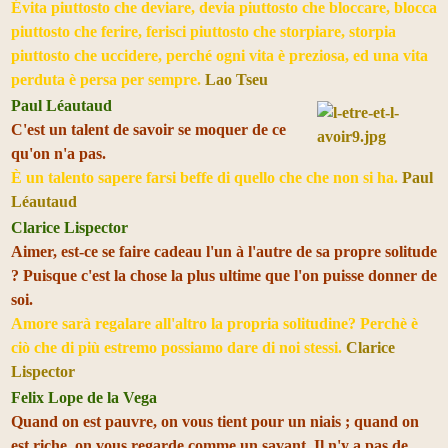
Évita piuttosto che deviare, devia piuttosto che bloccare, blocca
piuttosto che ferire, ferisci piuttosto che storpiare, storpia
piuttosto che uccidere, perché ogni vita è preziosa, ed una vita
perduta è persa per sempre.
Lao Tseu
Paul Léautaud
C'est un talent de savoir se moquer de ce
qu'on n'a pas.
È un talento sapere farsi beffe di quello che che non si ha.
Paul
Léautaud
Clarice Lispector
Aimer, est-ce se faire cadeau l'un à l'autre de sa propre solitude
? Puisque c'est la chose la plus ultime que l'on puisse donner de
soi.
Amore sarà regalare all'altro la propria solitudine? Perchè è
ciò che di più estremo possiamo dare di noi stessi.
Clarice
Lispector
Felix Lope de la Vega
Quand on est pauvre, on vous tient pour un niais ; quand on
est riche, on vous regarde comme un savant. Il n'y a pas de