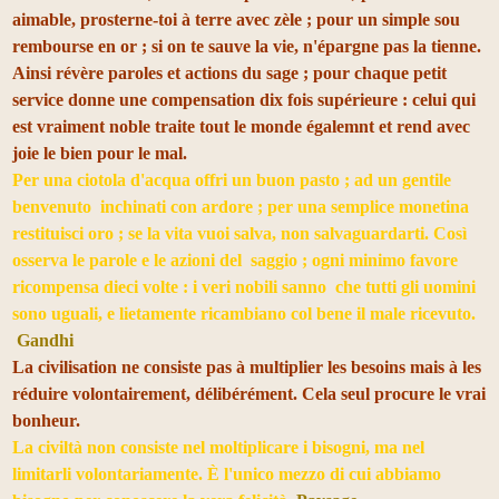
aimable, prosterne-toi à terre avec zèle ; pour un simple sou
rembourse en or ; si on te sauve la vie, n'épargne pas la tienne.
Ainsi révère paroles et actions du sage ; pour chaque petit
service donne une compensation dix fois supérieure : celui qui
est vraiment noble traite tout le monde égalemnt et rend avec
joie le bien pour le mal.
Per una ciotola d'acqua offri un buon pasto ; a
d un gentile
benvenuto inchinati con ardore ; p
er una semplice monetina
restituisci oro ; s
e la vita vuoi salva, non salvaguardarti.
Così
osserva le parole e le azioni del saggio ; o
gni minimo favore
ricompensa dieci volte :
i veri nobili sanno che tutti gli uomini
sono uguali,
e lietamente ricambiano col bene il male ricevuto.
Gandhi
La civilisation ne consiste pas à multiplier les besoins mais à les
réduire volontairement, délibérément. Cela seul procure le vrai
bonheur.
La civiltà non consiste nel moltiplicare i bisogni, ma nel
limitarli volontariamente. È l'unico mezzo di cui abbiamo