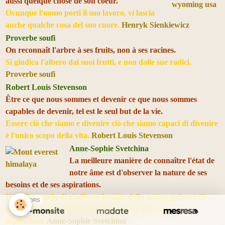
aussi quelque chose de son coeur.
Ovunque l'uomo porti il suo lavoro, vi lascia
anche qualche cosa del suo cuore.
Henryk Sienkiewicz
Proverbe soufi
On reconnaît l'arbre à ses fruits, non à ses racines.
Si giudica l'albero dai suoi frutti, e non dalle sue radici.
Proverbe soufi
Robert Louis Stevenson
Être ce que nous sommes et devenir ce que nous sommes
capables de devenir, tel est le seul but de la vie.
Essere ciò che siamo e divenire ciò che siamo capaci di divenire
è l'unico scopo della vita.
Robert Louis Stevenson
Anne-Sophie Svetchina
La meilleure manière de connaître l'état de
notre âme est d'observer la nature de ses
besoins et de ses aspirations.
Il miglior modo di giudicare lo stato della nostra anima è di
SPONSORS
osservare la natura delle sue necessità e delle sue
aspirazioni.
Anne-Sophie Svetchina