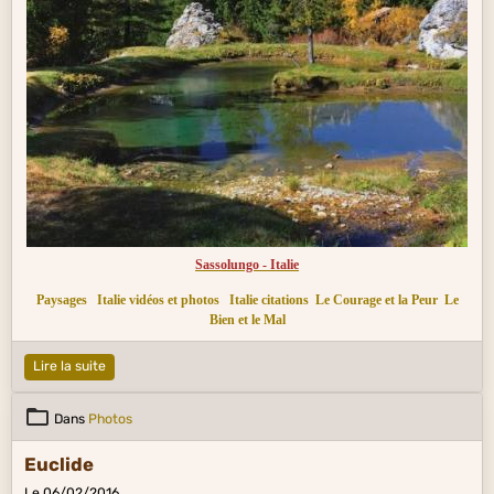
Sassolungo - Italie
Paysages
Italie vidéos et photos
Italie citations
Le Courage et la Peur
Le
Bien et le Mal
Lire la suite
Dans
Photos
Euclide
Le 06/02/2016