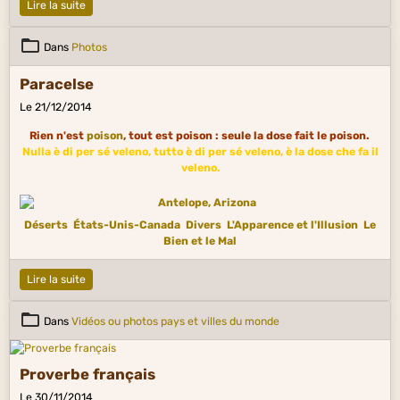
Lire la suite
Dans
Photos
Paracelse
Le 21/12/2014
Rien n'est
poison
, tout est poison : seule la dose fait le poison.
Nulla è di per sé veleno, tutto è di per sé veleno, è la dose che fa il
veleno.
Déserts
États-Unis-Canada
Divers
L'Apparence et l'Illusion
Le
Bien et le Mal
Lire la suite
Dans
Vidéos ou photos pays et villes du monde
Proverbe français
Le 30/11/2014