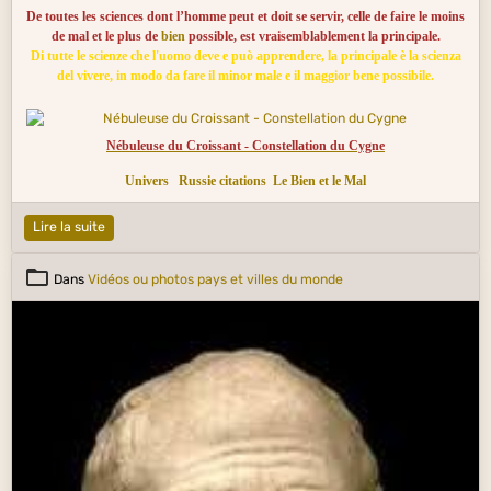
De toutes les sciences dont l’homme peut et doit se servir, celle de faire le moins
de mal et le plus de
bien
possible, est vraisemblablement la principale.
Di tutte le scienze che l'uomo deve e può apprendere, la principale è la scienza
del vivere, in modo da fare il minor male e il maggior bene possibile.
Nébuleuse du Croissant - Constellation du Cygne
Univers
Russie citations
Le Bien et le Mal
Lire la suite
Dans
Vidéos ou photos pays et villes du monde