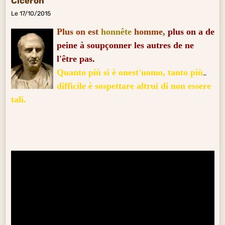
Cicéron
Le 17/10/2015
Plus on est
honnête
homme,
plus on a de
peine à soupçonner les autres de ne
l'être pas.
Quanto più si è onest'uomo
,
tanto più
difficile è sospettare altrui di non essere
tali.