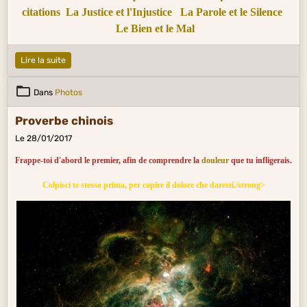
citations
La Justice et l'Injustice
La Parole et le Silence
Le Bien et le Mal
Lire la suite
Dans
Photos
Proverbe chinois
Le 28/01/2017
Frappe-toi d'abord le premier, afin de comprendre la
douleur
que tu infligerais.
Colpisci te stesso prima, per capire il dolore che daresti./strong>