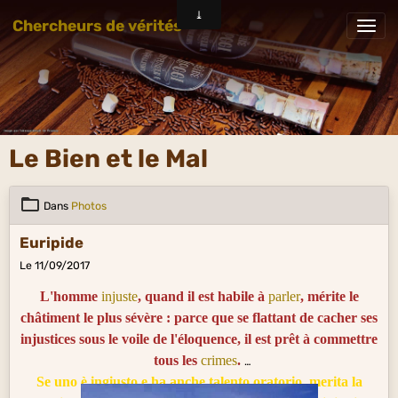
Chercheurs de vérités
Le Bien et le Mal
Dans
Photos
Euripide
Le 11/09/2017
L'homme
injuste
, quand il est habile à
parler
, mérite le
châtiment le plus sévère : parce que se flattant de cacher ses
injustices sous le voile de l'éloquence, il est prêt à commettre
tous les
crimes
.
Se uno è ingiusto e ha anche talento oratorio, merita la