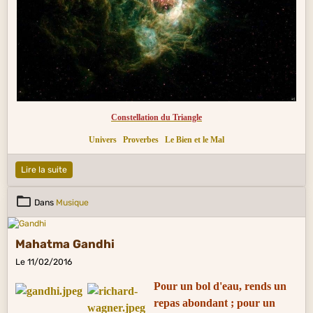
Constellation du Triangle
Univers
Proverbes
Le Bien et le Mal
Lire la suite
Dans
Musique
Mahatma Gandhi
Le 11/02/2016
Pour un bol d'eau, rends un
repas abondant ; pour un