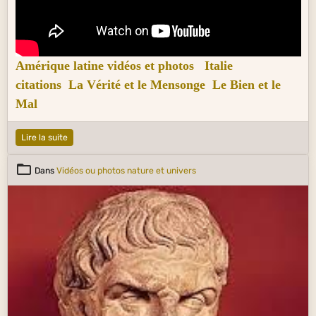
Amérique latine vidéos et photos
Italie
citations
La Vérité et le Mensonge
Le Bien et le
Mal
Lire la suite
Dans
Vidéos ou photos nature et univers