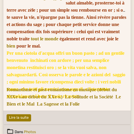
salut aimable, prosterne-toi à
terre avec zèle ; pour un simple sou rembourse en or ; si on
te sauve la vie, n'épargne pas la tienne. Ainsi révère paroles
et actions du sage ; pour chaque petit service donne une
compensation dix fois supérieure : celui qui est vraiment
noble traite
tout le monde
également et rend avec joie le
bien
pour le mal.
Per una ciotola d'acqua offri un buon pasto ; ad un gentile
benvenuto inchinati con ardore ; p
er una semplice
monetina restituisci oro ; s
e la vita vuoi salva, non
salvaguardarti.
Così osserva le parole e le azioni del saggio
; o
gni minimo favore ricompensa dieci volte :
i veri nobili
sanno che tutti gli uomini sono uguali, e lietamente
Romantisme et post-romantisme en musique (début du
ricambiano col bene il male ricevuto.
XIXe s.au début du XXe s.)
La Solitude et la Société
Le
Bien et le Mal
La Sagesse et la Folie
Lire la suite
Dans
Photos