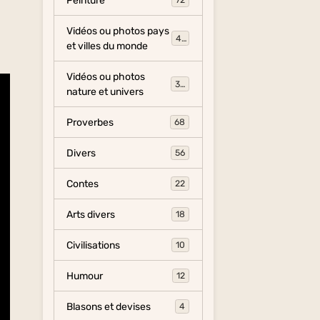
Peinture
72
Vidéos ou photos pays
454
et villes du monde
Vidéos ou photos
325
nature et univers
Proverbes
68
Divers
56
Contes
22
Arts divers
18
Civilisations
10
Humour
12
Blasons et devises
4