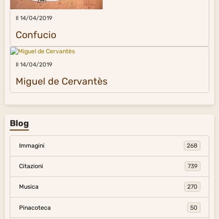
Il 14/04/2019
Confucio
Il 14/04/2019
Miguel de Cervantès
Blog
Immagini
268
Citazioni
739
Musica
270
Pinacoteca
50