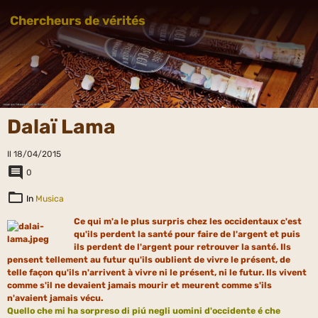
Chercheurs de vérités
Dalaï Lama
Il 18/04/2015
0
In
Musica
Ce qui m'a le plus surpris chez les occidentaux c'est
qu'ils perdent la santé pour faire de l'argent et puis
ils perdent de l'argent pour retrouver la santé. Ils
pensent tellement au futur qu'ils oublient de vivre le présent, de
telle façon qu'ils n'arrivent à vivre ni le présent, ni le futur. Ils vivent
comme s'il ne devaient jamais mourir et meurent comme s'ils
n'avaient jamais vécu.
Quello che mi ha sorpreso di piú negli uomini d'occidente é che