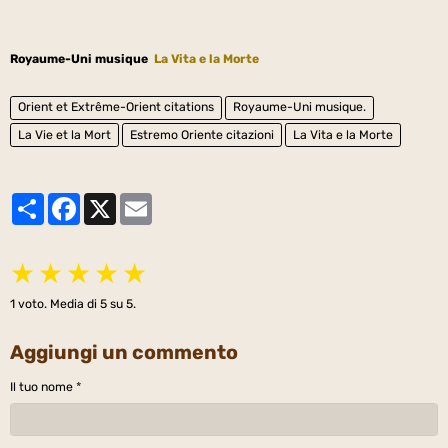
Royaume-Uni musique
La Vita e la Morte
Orient et Extrême-Orient citations
Royaume-Uni musique.
La Vie et la Mort
Estremo Oriente citazioni
La Vita e la Morte
Partager
Facebook
X
Email
★
★
★
★
★
1
voto. Media di
5
su 5.
Aggiungi un commento
Il tuo nome