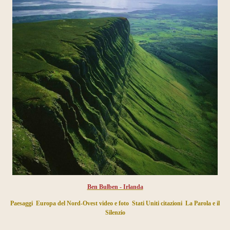
Ben Bulben - Irlanda
Paesaggi
Europa del Nord-Ovest video e foto
Stati Uniti citazioni
La Parola e il
Silenzio