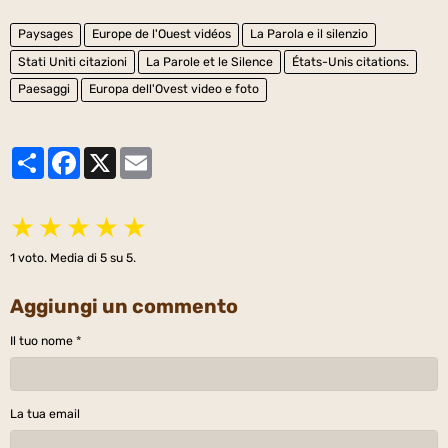
Paysages
Europe de l'Ouest vidéos
La Parola e il silenzio
Stati Uniti citazioni
La Parole et le Silence
États-Unis citations.
Paesaggi
Europa dell'Ovest video e foto
Partager
Facebook
X
Email
★
★
★
★
★
1
voto. Media di
5
su 5.
Aggiungi un commento
Il tuo nome
La tua email