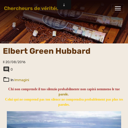
Chercheurs de vérités
Elbert Green Hubbard
Il 20/08/2016
0
In
Immagini
Chi non comprende il tuo silenzio probabilmente non capirà nemmeno le tue
parole
.
Celui qui ne comprend pas ton silence ne comprendra probablement pas plus tes
paroles.