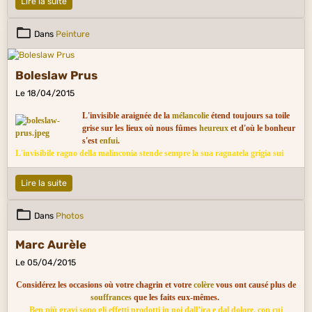
Lire la suite
Dans
Peinture
Boleslaw Prus
Le 18/04/2015
L'invisible araignée de la
mélancolie
étend toujours sa toile
grise sur les lieux où nous fûmes
heureux
et d'où le bonheur
s'est
enfui
.
L'invisibile ragno della malinconia stende sempre la sua ragnatela grigia sui
luoghi dove fummo felici e da dov'è fuggita la felicità.
Lire la suite
Dans
Photos
Marc Aurèle
Le 05/04/2015
Considérez les occasions où votre chagrin et votre
colère
vous ont causé plus de
souffrances
que les faits eux-mêmes.
Ben più gravi sono gli effetti prodotti in noi dall’ira e dal dolore, con cui