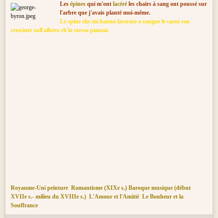
Les
épines
qui m'ont
lacéré
les chairs à sang ont poussé sur
l'arbre que j'avais planté moi-même.
Le spine che mi hanno lacerato a sangue le carni son
cresciute sull'albero ch'io stesso piantai.
Royaume-Uni peinture
Romantisme (XIXe s.)
Baroque musique (début
XVIIe s.- milieu du XVIIIe s.)
L'Amour et l'Amitié
Le Bonheur et la
Souffrance