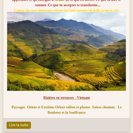
soumet. Ce que tu acceptes te transforme.
Coloro che non imparano niente dai fatti sgradevoli della propria vita
costringono la coscienza cosmica a riprodurli tante volte quanto sarà necessario
per imparare cio' che insegna il dramma ch'è accaduto. Quello che neghi ti
sottomette, quello che accetti ti trasforma.
Rizières en terrasses - Vietnam
Paysages
Orient et Extrême-Orient vidéos et photos
Suisse citations
Le
Bonheur et la Souffrance
Lire la suite