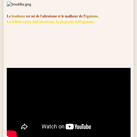
Le
bonheur
est né de l'altruisme et le malheur de l
'
égoïsme
.
La felicità nasce dall'altruismo, la disgrazia dall'egoismo.