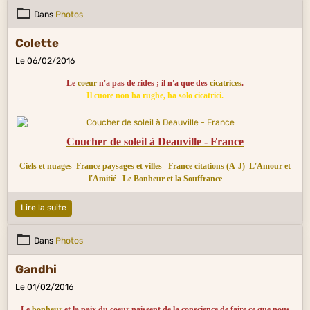
Dans
Photos
Colette
Le 06/02/2016
Le
coeur
n'a pas de rides ; il n'a que des
cicatrices
.
Il cuore non ha rughe, ha solo cicatrici.
Coucher de soleil à Deauville - France
Ciels et nuages
France paysages et villes
France citations (A-J)
L'Amour et
l'Amitié
Le Bonheur et la Souffrance
Lire la suite
Dans
Photos
Gandhi
Le 01/02/2016
Le
bonheur
et la paix du coeur naissent de la conscience de faire ce que nous