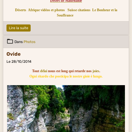
Désert de Mauritanie
Déserts
Afrique vidéos et photos
Suisse citations
Le Bonheur et la
Souffrance
Lire la suite
Dans
Photos
Ovide
Le 28/10/2014
Tout
délai
nous est long qui retarde nos
joies
.
Ogni ritardo che posticipa le nostre gioie è lungo.