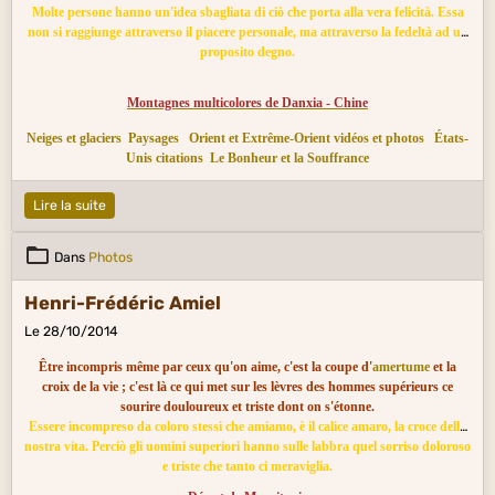
Molte persone hanno un'idea sbagliata di ciò che porta alla vera felicità. Essa
non si raggiunge attraverso il piacere personale, ma attraverso la fedeltà ad un
proposito degno.
Montagnes multicolores de Danxia - Chine
Neiges et glaciers
Paysages
Orient et Extrême-Orient vidéos et photos
États-
Unis citations
Le Bonheur et la Souffrance
Lire la suite
Dans
Photos
Henri-Frédéric Amiel
Le 28/10/2014
Être incompris même par ceux qu'on aime, c'est la coupe d'
amertume
et la
croix de la vie ; c'est là ce qui met sur les lèvres des hommes supérieurs ce
sourire douloureux et triste dont on s'étonne.
Essere incompreso da coloro stessi che amiamo, è il calice amaro, la croce della
nostra vita. Perciò gli uomini superiori hanno sulle labbra quel sorriso doloroso
e triste che tanto ci meraviglia.