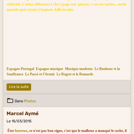
schiavitù. L'unica differenza è che si paga con piacere, e con un sorriso...anche
quando quel sorriso è bagnato dalle lacrime.
Espagne-Portugal
Espagne musique
Musique moderne
Le Bonheur et la
Souffrance
Le Passé et l'Avenir
Le Regret et le Remords
Lire la suite
Dans
Photos
Marcel Aymé
Le 15/03/2015
Être
heureux
, ce n'est pas bon signe, c'est que le malheur a manqué le coche, il