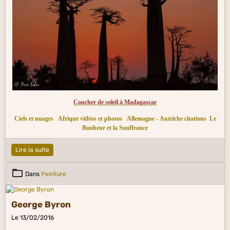
Coucher de soleil à Madagascar
Ciels et nuages
Afrique vidéos et photos
Allemagne - Autriche citations
Le
Bonheur et la Souffrance
Lire la suite
Dans
Peinture
George Byron
Le 13/02/2016