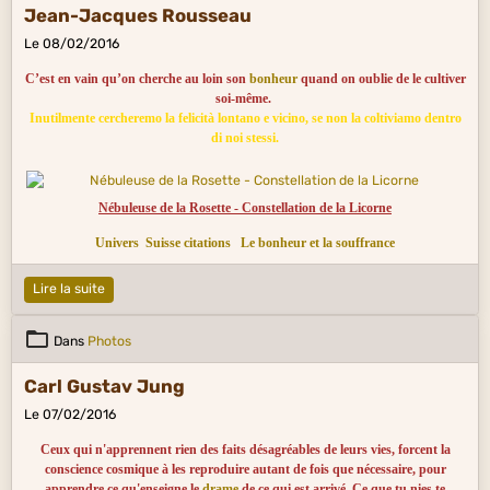
Jean-Jacques Rousseau
Le 08/02/2016
C’est en vain qu’on cherche au loin son
bonheur
quand on oublie de le cultiver
soi-même.
Inutilmente cercheremo la felicità lontano e vicino, se non la coltiviamo dentro
di noi stessi.
Nébuleuse de la Rosette - Constellation de la Licorne
Univers
Suisse citations
Le bonheur et la souffrance
Lire la suite
Dans
Photos
Carl Gustav Jung
Le 07/02/2016
Ceux qui n'apprennent rien des faits désagréables de leurs vies, forcent la
conscience cosmique à les reproduire autant de fois que nécessaire, pour
apprendre ce qu'enseigne le
drame
de ce qui est arrivé. Ce que tu nies te