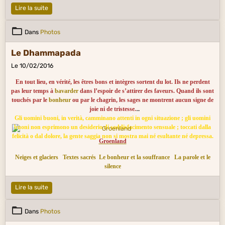
Lire la suite
Dans
Photos
Le Dhammapada
Le 10/02/2016
En tout lieu, en vérité, les êtres bons et intègres sortent du lot. Ils ne perdent
pas leur temps à
bavarder
dans l’espoir de s’attirer des faveurs. Quand ils sont
touchés par le
bonheur
ou par le chagrin, les sages ne montrent aucun signe de
joie ni de tristesse.
Gli uomini buoni, in verità, camminano attenti in ogni situazione ; gli uomini
buoni non esprimono un desiderio di soddisfacimento sensuale ; toccati dalla
felicità o dal dolore, la gente saggia non si mostra mai né esultante né depressa.
Groenland
Neiges et glaciers
Textes sacrés
Le bonheur et la souffrance
La parole et le
silence
Lire la suite
Dans
Photos