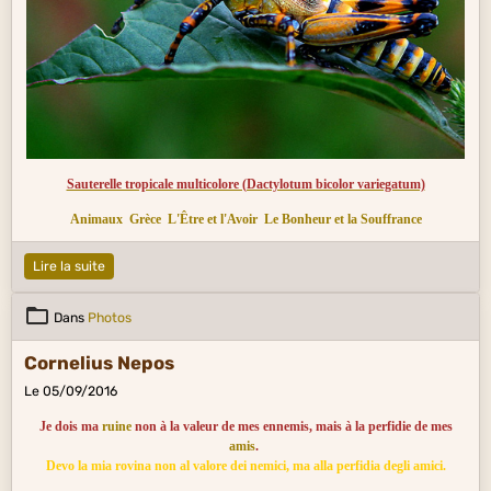
Sauterelle tropicale multicolore (Dactylotum bicolor variegatum)
Animaux
Grèce
L'Être et l'Avoir
Le Bonheur et la Souffrance
Lire la suite
Dans
Photos
Cornelius Nepos
Le 05/09/2016
Je dois ma
ruine
non à la valeur de mes ennemis, mais à la perfidie de mes
amis
.
Devo la mia rovina non al valore dei nemici, ma alla perfidia degli amici.