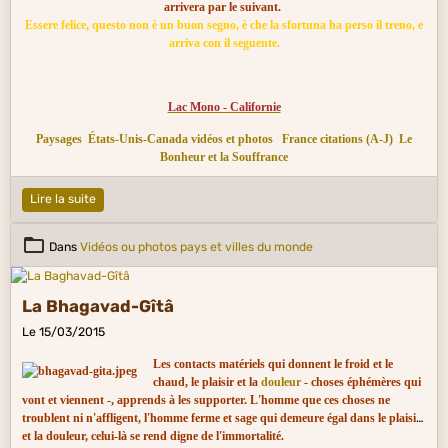
arrivera par le suivant.
Essere felice, questo non è un buon segno, è che la sfortuna ha perso il treno, e
arriva con il seguente.
Lac Mono - Californie
Paysages
États-Unis-Canada vidéos et photos
France citations (A-J)
Le
Bonheur et la Souffrance
Lire la suite
Dans
Vidéos ou photos pays et villes du monde
La Bhagavad-Gîtâ
Le 15/03/2015
Les contacts matériels qui donnent le froid et le
chaud, le plaisir et la
douleur
- choses éphémères qui
vont et viennent -, apprends à les supporter. L'homme que ces choses ne
troublent ni n'affligent, l'homme ferme et sage qui demeure égal dans le plaisir
et la douleur, celui-là se rend digne de l'immortalité.