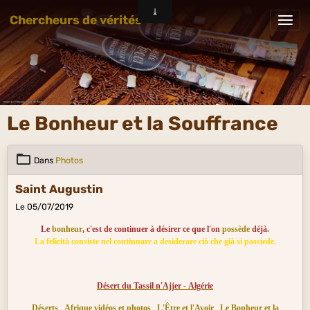
Chercheurs de vérités
Le Bonheur et la Souffrance
Dans
Photos
Saint Augustin
Le 05/07/2019
Le
bonheur
, c'est de continuer à désirer ce que l'on
possède
déjà.
La felicità consiste nel continuare a desiderare ciò che già si possiede.
Désert du Tassil n'Ajjer - Algérie
Déserts
Afrique vidéos et photos
L'Être et l'Avoir
Le Bonheur et la