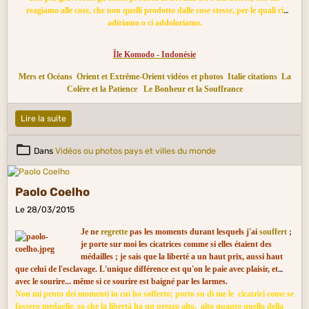
reagiamo alle cose, che non quelli prodotto dalle cose stesse, per le quali ci
adiriamo o ci addoloriamo.
Île Komodo - Indonésie
Europe Centrale et Orientale citations
Italie peinture
Renaissance (XIVe s. au
début XVIIe)
Italie musique
Musique de film
Le Bonheur et la Souffrance
Mers et Océans
Orient et Extrême-Orient vidéos et photos
Italie citations
La
Le Passé et l'Avenir
Le Regret et le Remords
Colère et la Patience
Le Bonheur et la Souffrance
Lire la suite
Dans
Vidéos ou photos pays et villes du monde
Paolo Coelho
Le 28/03/2015
Je ne
regrette
pas les moments durant lesquels j'ai
souffert
;
je porte sur moi les cicatrices comme si elles étaient des
médailles ; je sais que la liberté a un haut prix, aussi haut
que celui de l'esclavage. L'unique différence est qu'on le paie avec plaisir, et
avec le sourire... même si ce sourire est baigné par les larmes.
Non mi pento dei momenti in cui ho sofferto; porto su di me le cicatrici come se
fossero medaglie, so che la libertà ha un prezzo alto, alto quanto quello della