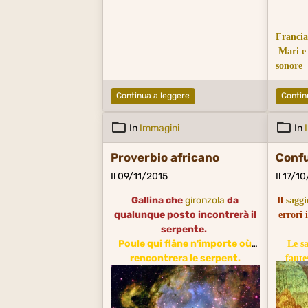
Francia
Mari e
sonore
Continua a leggere
Contin
In
Immagini
In
Proverbio africano
Conf
Il 09/11/2015
Il 17/1
Gallina che
gironzola
da
Il
saggi
qualunque posto incontrerà il
errori 
serpente.
Poule qui flâne n'importe où
Le sa
rencontrera le serpent.
faute
c