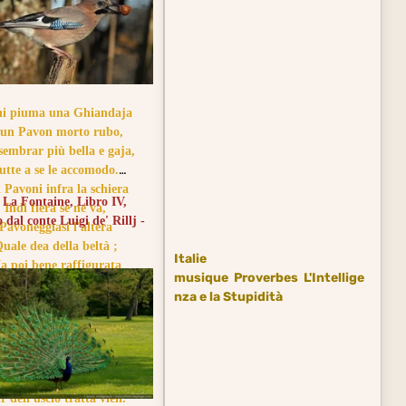
i piuma una Ghiandaja
un Pavon morto rubo,
sembrar più bella e gaja,
utte a se le accomodo.
 Pavoni infra la schiera
 La Fontaine, Libro IV,
Indi fiera se ne va,
 dal conte Luigi de' Rillj -
Pavoneggiasi l'altera
uale dea della beltà ;
Italie
a poi bene raffigurata
musique
Proverbes
L'Intellige
a le beffe e i scherni fu,
nza e la Stupidità
E derisa indi sbalzata
fischiate, in sù, e in giù.
Pavoni ? Ah ! Quei signori
a spennarono ben ben;
uggi tra i suoi, ma fuori
r dell'uscio tratta vien.