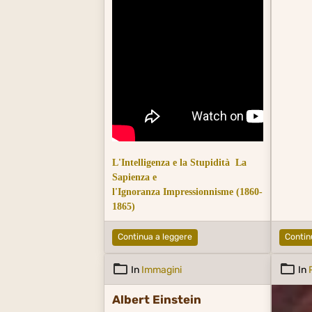
Di Gh
Con
Ch
Di pl
Tacci
Io no
Br
L'Intelligenza e la Stupidità
La
Sapienza e
l'Ignoranza
Impressionnisme (1860-
1865)
Continua a leggere
Contin
In
Immagini
In
Albert Einstein