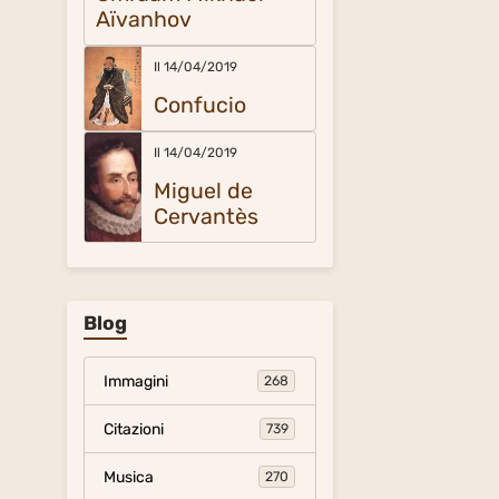
Aïvanhov
Il 14/04/2019
Confucio
Il 14/04/2019
Miguel de
Cervantès
Blog
Immagini
268
Citazioni
739
Musica
270