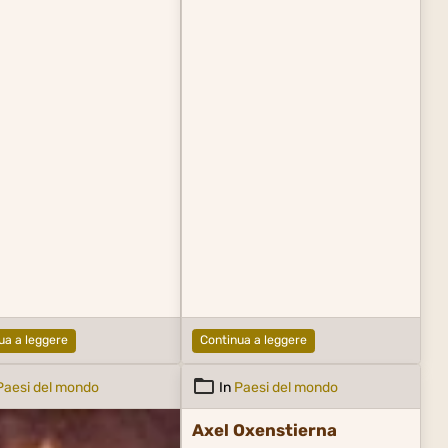
ianadaje un stuolo fra nui
Va com'essa due piè,
 vestir les spoglie altrui
'egual pompa fan di sè.
agiario il nome a questo ;
o : di ognun qui pensi a sè
n voglio essergli infesto ;
iga tal, non mia non è.
ua a leggere
Continua a leggere
Paesi del mondo
In
Paesi del mondo
Axel Oxenstierna