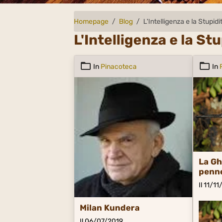
Homepage
Blog
L'Intelligenza e la Stupidi
L'Intelligenza e la St
In
Pinacoteca
In
La Gh
penne
Il 11/1
Milan Kundera
Il 06/07/2019