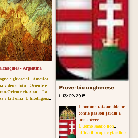
alchaquies - Argentina
gne e ghiacciai
America
na video e foto
Oriente e
Proverbio ungherese
emo-Oriente citazioni
La
Il 13/09/2015
a e la Follia
L'Intelligenza
e la Stupidità
L'homme raisonnable ne
confie pas son jardin à
une chèvre.
L'uomo saggio non
affida il proprio giardino