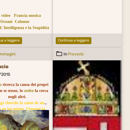
 video
Francia musica
 Oceani
Colonne
L'Intelligenza e la Stupidità
ua a leggere
Continua a leggere
Immagini
In
Proverbi
ucio
0/2015
o
ricerca la causa dei propri
in se stesso, lo
stolto
la cerca
negli altri.
ge cherche la cause de ses
s en lui-même, l'insensé la
herche dans les autres.