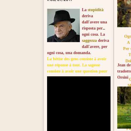
La
stupidità
deriva
dall'avere una
risposta per
ogni cosa. La
Ogn
saggezza
deriva
A 
dall'avere, per
Per 
ogni cosa, una domanda.
T
La bêtise des gens consiste à avoir
Dei
une réponse à tout. La sagesse
Jean de
consiste à avoir une question pour
tradotto
tout.
Orsini
Q
M
Tr
Con 
E i 
L
Rif
Pu