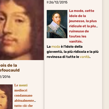
Il 26/12/2015
La mode, cette
idole de la
jeunesse, la plus
ridicule et la plus
ruineuse de
toutes les
vanités.
La
moda
è l'idolo della
gioventù, la più ridicola e la più
rovinosa di tutte le
vanità
.
ois de la
efoucauld
02/2016
Le
menti
mediocri
condannano
abitualmente
tutto ciò che