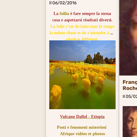
Il 06/02/2016
La
follia
è fare sempre la stessa
cosa e aspettarsi risultati diversi.
La folie c'est de faire tout le temps
la même chose et de s'attendre à un
résultat différent.
Franç
Roch
Il 05/
Vulcano Dallol - Etiopia
Posti e fenomeni misteriosi
Afrique vidéos et photos