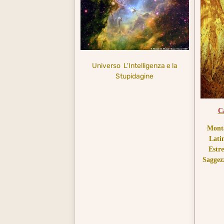
Universo
L'Intelligenza e la
Stupidagine
C
Monta
Lati
Estr
Saggezz