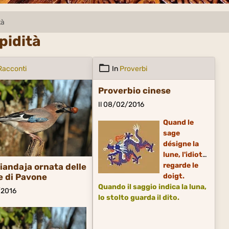
tà
upidità
Racconti
In
Proverbi
Proverbio cinese
Il 08/02/2016
Quand le
sage
désigne la
lune, l'idiot
regarde le
iandaja ornata delle
doigt.
 di Pavone
Quando il saggio indica la luna,
1/2016
lo
stolto
guarda il dito.