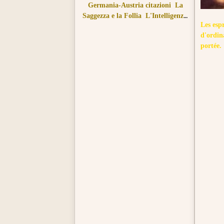
Germania-Austria citazioni
La
Saggezza e la Follia
L'Intelligenza
Les esp
e la Stupidità
d'ordina
portée.