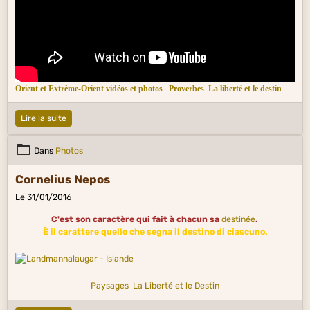
Orient et Extrême-Orient vidéos et photos
Proverbes
La liberté et le destin
Lire la suite
Dans
Photos
Cornelius Nepos
Le 31/01/2016
C'est son caractère qui fait à chacun sa
destinée
.
È il carattere quello che segna il destino di ciascuno.
Paysages
La Liberté et le Destin