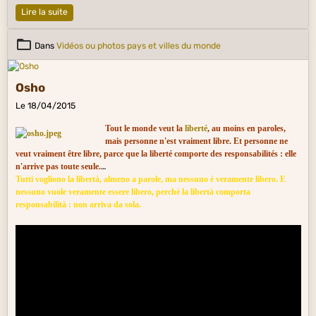
Lire la suite
Dans
Vidéos ou photos pays et villes du monde
Osho
Le 18/04/2015
Tout le monde veut la
liberté
, au moins en paroles,
mais personne n'est vraiment libre. Et personne ne
veut vraiment être libre, parce que la liberté comporte des responsabilités : elle
n'arrive pas toute seule.
Tutti vogliono la libertà, almeno a parole, ma nessuno è veramente libero. E
nessuno vuole veramente essere libero, perché la libertà comporta
responsabilità : non arriva da sola.