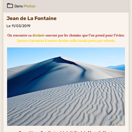
Dans
Photos
Jean de La Fontaine
Le 11/03/2019
On rencontre sa
destinée
souvent par les chemins que l’on prend pour l’éviter.
Spesso si incontra il nostro destino sulla strada presa per evitarlo.