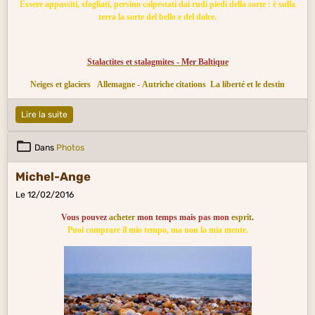
Essere appassiti, sfogliati, persino calpestati dai rudi piedi della sorte : è sulla
terra la sorte del bello e del dolce.
Stalactites et stalagmites - Mer Baltique
Neiges et glaciers
Allemagne - Autriche citations
La liberté et le destin
Lire la suite
Dans
Photos
Michel-Ange
Le 12/02/2016
Vous pouvez
acheter
mon temps mais pas mon
esprit
.
Puoi comprare il mio tempo, ma non la mia mente.