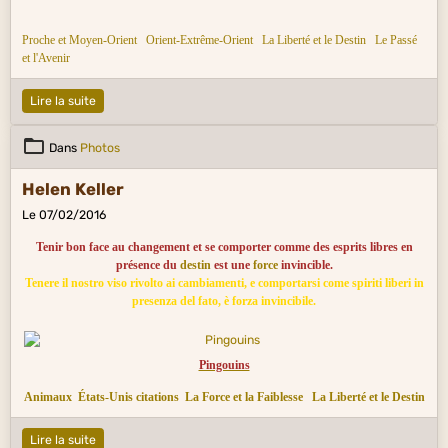
Proche et Moy
en-Orient
Orient-Extrême-Orient
La Liberté et le Destin
Le Passé
et l'Avenir
Lire la suite
Dans
Photos
Helen Keller
Le 07/02/2016
Tenir bon face au changement et se comporter comme des esprits libres en
présence du
destin
est une
force
invincible.
Tenere il nostro viso rivolto ai cambiamenti, e comportarsi come spiriti liberi in
presenza del fato, è forza invincibile.
Pingouins
Animaux
États-Unis citations
La Force et la Faiblesse
La Liberté et le Destin
Lire la suite