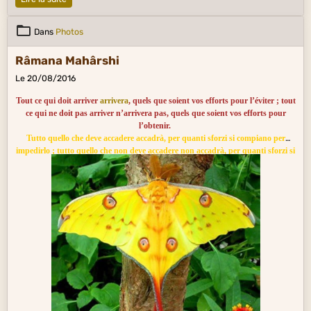
Dans
Photos
Râmana Mahârshi
Le 20/08/2016
Tout ce qui doit arriver
arrivera
, quels que soient vos efforts pour l’éviter ; tout
ce qui ne doit pas arriver n’arrivera pas, quels que soient vos efforts pour
l’obtenir.
Tutto quello che deve accadere accadrà, per quanti sforzi si compiano per
impedirlo ; tutto quello che non deve accadere non accadrà, per quanti sforzi si
compiano per ottenerlo.