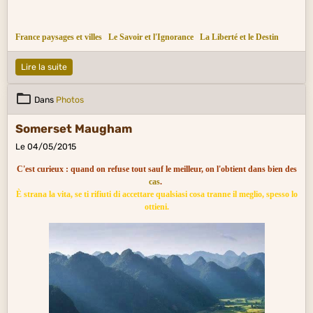
France paysages et villes
Le Savoir et l'Ignorance
La Liberté et le Destin
Lire la suite
Dans
Photos
Somerset Maugham
Le 04/05/2015
C'est curieux : quand on refuse tout sauf le meilleur, on l'obtient dans bien des
cas
.
È strana la vita, se ti rifiuti di accettare qualsiasi cosa tranne il meglio, spesso lo
ottieni.