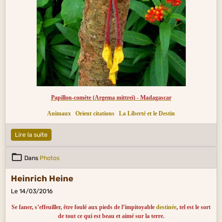
Papillon-comète (Argema mittrei) - Madagascar
Animaux
Orient citations
La Liberté et le Destin
Lire la suite
Dans
Photos
Heinrich Heine
Le 14/03/2016
Se faner, s’effeuiller, être foulé aux pieds de l’impitoyable
destinée
, tel est le sort
de tout ce qui est beau et aimé sur la terre.