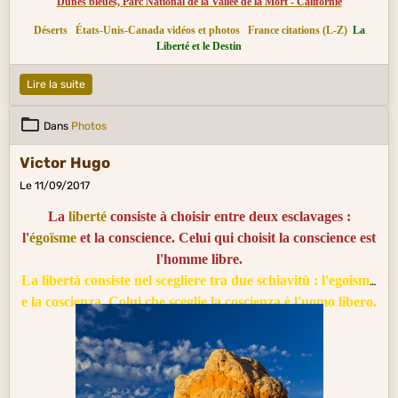
Dunes bleues, Parc National de la Vallée de la Mort - Californie
Déserts
États-Unis-Canada vidéos et photos
France citations (L-Z)
La
Liberté et le Destin
Lire la suite
Dans
Photos
Victor Hugo
Le 11/09/2017
La
liberté
consiste à choisir entre deux esclavages :
l'
égoïsme
et la conscience. Celui qui choisit la conscience est
l'homme libre.
La libertà consiste nel scegliere tra due schiavitù : l'egoismo
e la coscienza. Colui che sceglie la coscienza è l'uomo libero.