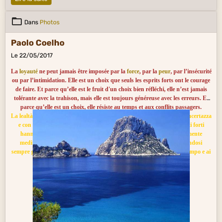
Dans
Photos
Paolo Coelho
Le 22/05/2017
La
loyauté
ne peut jamais être imposée par la
force
, par la
peur
, par l’insécurité
ou par l’intimidation. Elle est un choix que seuls les esprits forts ont le courage
de faire. Et parce qu’elle est le fruit d'un choix bien réfléchi, elle n’est jamais
tolérante avec la trahison, mais elle est toujours généreuse avec les erreurs. Et
parce qu’elle est un choix, elle résiste au temps et aux conflits passagers.
La lealtà non può mai essere imposta con la forza, con la paura, con l'incertazza
e con l'intimidazione. La lealtà deriva da una scelta che solo gli spiriti forti
hanno il coraggio di fare. E poichè è il frutto di una decisione fortemente
meditata, non si mostra mai tollerante con il tradimento, pur rivelandosi
sempre generosa verso gli errori. Essere leali è qualcosa che resiste al tempo e ai
conflitti passeggeri.