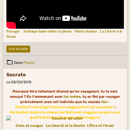
Paysages
Amérique latine vidéos et photos
Orient citations
La Liberté et le
Destin
Lire la suite
Dans
Photos
Socrate
Le 05/03/2015
Pourquoi être tellement étonné qu'en voyageant, tu te sois
ennuyé ? En t'emmenant avec
toi-même
, tu as fini par voyager
précisément avec cet individu que tu voulais
fuir
.
Perché ti meravigli tanto se viaggiando ti sei annoiato ?
Portandoti dietro te stesso hai finito col viaggiare proprio con
quell'individuo dal quale volevi fuggire.
Ciels et nuages
La Liberté et le Destin
L'Être et l'Avoir