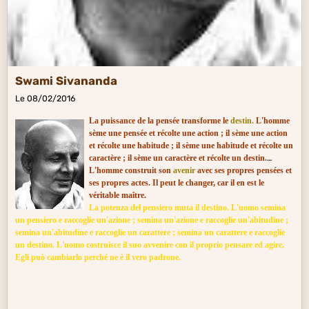
Swami Sivananda
Le 08/02/2016
La puissance de la pensée transforme le
destin.
L'homme
sème une pensée et récolte une action ; il sème une action
et récolte une habitude ; il sème une habitude et récolte un
caractère ; il sème un caractère et récolte un destin.
L'homme construit son
avenir
avec ses propres pensées et
ses propres actes. Il peut le changer, car il en est le
véritable maître.
La potenza del pensier
o muta il destino. L'uomo semina
un pensiero e raccoglie un'azione ; semina un'azione e raccoglie un'abitudine ;
semina un'abitudine e raccoglie un carattere ; semina un carattere e raccoglie
un destino. L'uomo costruisce il suo avvenire con il proprio pensare ed agire.
Egli può cambiarlo perché ne è il vero padrone.