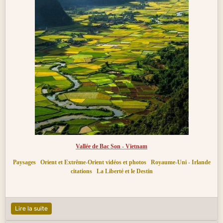
Vallée de Bac Son - Vietnam
Paysages
Orient et Extrême-Orient vidéos et photos
Royaume-Uni - Irlande
citations
La Liberté et le Destin
Lire la suite