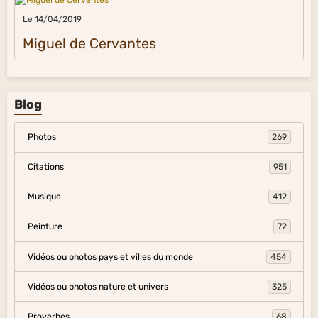
Le 14/04/2019
Miguel de Cervantes
Blog
Photos
269
Citations
951
Musique
412
Peinture
72
Vidéos ou photos pays et villes du monde
454
Vidéos ou photos nature et univers
325
Proverbes
68