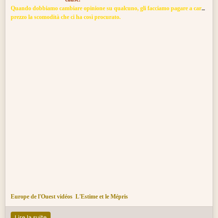
Quando dobbiamo cambiare opinione su qualcuno, gli facciamo pagare a caro
prezzo la scomodità che ci
ha così procurato.
Europe de l'Ouest vidéos
L'Estime et le Mépris
Lire la suite