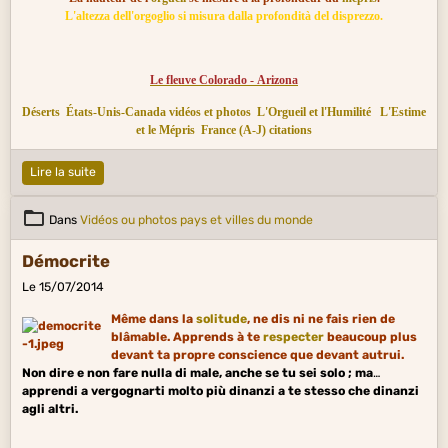
L'altezza dell'orgoglio si misura dalla profondità del disprezzo.
Le fleuve Colorado - Arizona
Déserts
États-Unis-Canada vidéos et photos
L'Orgueil et l'Humilité
L'Estime
et le Mépris
France (A-J) citations
Lire la suite
Dans
Vidéos ou photos pays et villes du monde
Démocrite
Le 15/07/2014
Même dans la
solitude
, ne dis ni ne fais rien de
blâmable. Apprends à te
respecter
beaucoup plus
devant ta propre conscience que devant autrui.
Non dire e non fare nulla di male, anche se tu sei solo ; ma
apprendi a vergognarti molto più dinanzi a te stesso che dinanzi
agli altri.