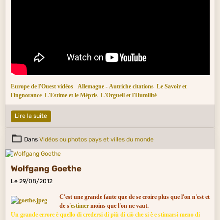
Europe de l'Ouest vidéos
Allemagne - Autriche citations
Le Savoir et
l'ingnorance
L'Estime et le Mépris
L'Orgueil et l'Humilité
Lire la suite
Dans
Vidéos ou photos pays et villes du monde
Wolfgang Goethe
Le 29/08/2012
C'est une grande faute que de se croire plus que l'on n'est et
de s'
estimer
moins que l'on ne vaut.
Un grande errore è quello di credersi di più di ciò che si è e stimarsi meno di