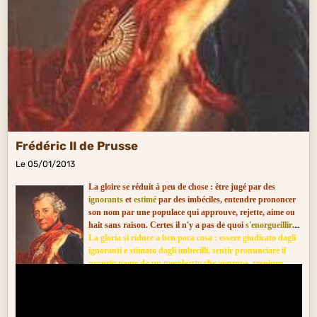
Frédéric II de Prusse
Le 05/01/2013
La gloire se réduit à peu de chose : être jugé par des
ignorants
et
estimé
par des imbéciles, entendre prononcer
son nom par une populace qui approuve, rejette, aime ou
hait sans raison. Certes il n'y a pas de quoi
s'enorgueillir
.
La gloria si riduce a ben poca cosa : essere giudicato dagli
ignoranti e stimato dagli imbecilli, sentir pronunciare il
proprio nome da un popolaccio che approva, respinge,
ama oppure odia senza motivo, non c'è niente di cui
inorgoglirsi.