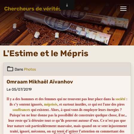
Chercheurs de vérités
L'Estime et le Mépris
Dans
Photos
Omraam Mikhaël Aïvanhov
Le 05/07/2019
Il y a des hommes et des femmes qui ne trouvent pas leur place dans la
société
:
ils s’y sentent ignorés,
méprisés
, et surtout inutiles, ce qui est l'une des pires
souffrances
qui existent. Alors, à quoi vont-ils employer leurs énergies ?
Puisqu’on ne leur donne pas la possibilité de construire quelque chose, il ne
leur reste qu’à détruire tout ce qu’ils peuvent autour d’eux. Ce n’est pas que
leur nature soit particulièrement mauvaise, mais quand on se sent injustement
traité, ignoré, méconnu, on est tenté d’attirer l’attention en commettant des