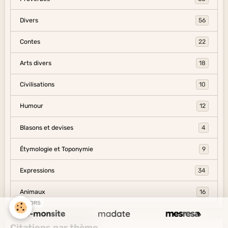
Divers
56
Contes
22
Arts divers
18
Civilisations
10
Humour
12
Blasons et devises
4
Étymologie et Toponymie
9
Expressions
34
Animaux
16
SPONSORS
Citations par thème