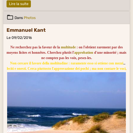
Il est assez de geais à deux pieds comme lui,
Lire la suite
Qui se parent souvent des dépouilles d'autrui,
Et que l'on nomme plagiaires.
Je m'en tais, et ne veux leur causer nul ennui :
Dans
Photos
Ce ne sont pas là mes affaires.
Emmanuel Kant
Le 09/02/2016
Ne recherchez pas la faveur de la
multitude
: on l'obtient rarement par des
moyens licites et honnêtes. Cherchez plutôt l'
approbation
d'une minorité ; mais
ne comptez pas les voix, pesez-les.
Non cercare il favore della moltitudine : raramente esso si ottiene con mezzi
leciti e onesti. Cerca piuttosto l'approvazione dei pochi ; ma non contare le voci,
soppesale.