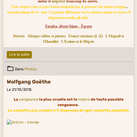
même et
mépriser
beaucoup les autres.
Non stupisce che si provi tanta antipatia per le persone che hanno troppa
considerazione di sé : non c'è grande differenza tra lo stimare molto sé stessi e il
disprezzare molto gli altri.
Farafra, désert blanc - Égypte
Déserts
Afrique vidéos et photos
France citations (L-Z)
L'Orgueil et
l'Humilité
L'Estime et le Mépris
Lire la suite
Dans
Photos
Wolfgang Goëthe
Le 21/10/2015
La
vengeance
la plus cruelle est le
mépris
de toute possible
vengeance.
La vendetta più crudele è il disprezzo di ogni vendetta possibile.