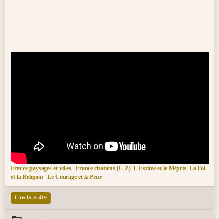
France paysages et villes
France citations (L-Z)
L'Estime et le Mépris
La Foi
et la Religion
Le Courage et la Peur
Lire la suite