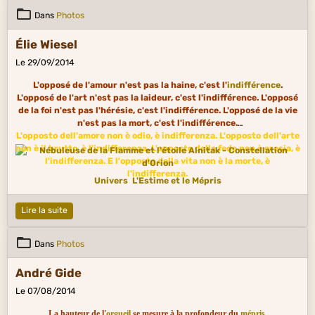
Dans
Photos
Élie Wiesel
Le 29/09/2014
L'opposé de l'amour n'est pas la haine, c'est l'
indifférence
.
L'opposé de l'art n'est pas la laideur, c'est l'indifférence. L'opposé
de la foi n'est pas l'hérésie, c'est l'indifférence. L'opposé de la vie
n'est pas la mort, c'est l'indifférence.
L'opposto dell'amore non è odio, è indifferenza. L'opposto dell'arte
non è il brutto, è l'indifferenza. L'opposto della fede non è eresia, è
l'indifferenza. E l'opposto della vita non è la morte, è
l'indifferenza.
Univers
L'Estime et le Mépris
Lire la suite
Dans
Photos
André Gide
Le 07/08/2014
La hauteur de l'
orgueil
se mesure à la profondeur du
mépris
.