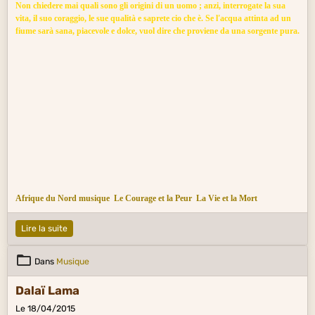
Non chiedere mai quali sono gli origini di un uomo ; anzi, interrogate la sua
vita, il suo coraggio, le sue qualità e saprete cio che è. Se l'acqua attinta ad un
fiume sarà sana, piacevole e dolce, vuol dire che proviene da una sorgente pura.
Afrique du Nord musique
Le Courage et la Peur
La Vie et la Mort
Lire la suite
Dans
Musique
Dalaï Lama
Le 18/04/2015