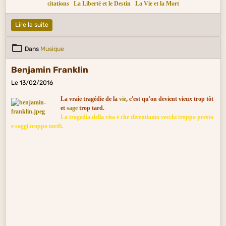
citations
La Liberté et le Destin
La Vie et la Mort
Lire la suite
Dans
Musique
Benjamin Franklin
Le 13/02/2016
La vraie tragédie de la
vie
, c'est qu'on devient vieux trop tôt
et
sage
trop tard.
La tragedia della vita è che diventiamo vecchi troppo presto
e saggi troppo tardi.