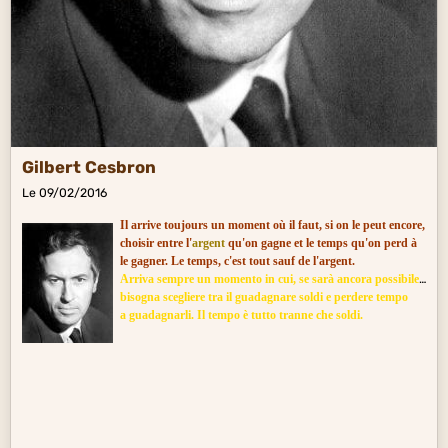
Gilbert Cesbron
Le 09/02/2016
Il arrive toujours un moment où il faut, si on le peut encore,
choisir entre l'
argent
qu'on gagne et le temps qu'on perd à
le gagner. Le temps, c'est tout sauf de l'argent.
A
rriva sempre un momento in cui, se sarà ancora possibile,
bisogna
scegliere tra il guadagnare soldi e perdere tempo
a guadagnarli. Il tempo è tutto tranne che soldi.