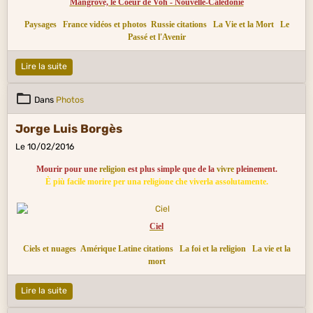
Mangrove, le Coeur de Voh - Nouvelle-Calédonie
Paysages
France vidéos et photos
Russie citations
La Vie et la Mort
Le
Passé et l'Avenir
Lire la suite
Dans
Photos
Jorge Luis Borgès
Le 10/02/2016
Mourir pour une
religion
est plus simple que de la
vivre
pleinement.
È più facile morire per una religione che viverla assolutamente.
Ciel
Ciels et nuages
Amérique Latine citations
La foi et la religion
La vie et la
mort
Lire la suite