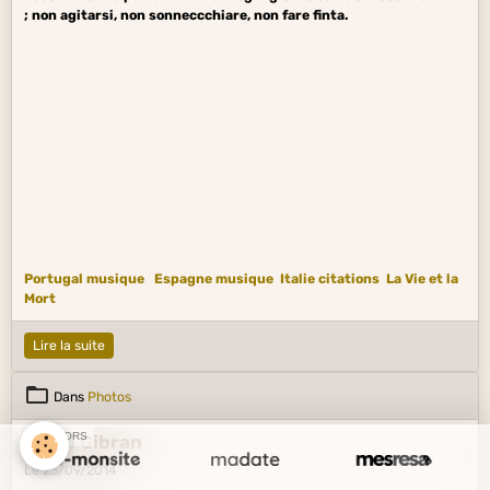
; non agitarsi, non sonneccchiare, non fare finta.
Portugal musique
Espagne musique
Italie citations
La Vie et la
Mort
Lire la suite
Dans
Photos
SPONSORS
Khalil Gibran
Le 23/09/2014