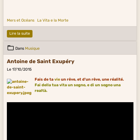
Mers et Océans
La Vita e la Morte
Lire la suite
Dans
Musique
Antoine de Saint Exupéry
Le 17/10/2015
Fais de ta
vie
un rêve, et d'un rêve, une réalité.
Fai della tua vita un sogno, e di un sogno una
realtà.