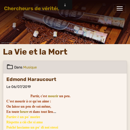
Chercheurs de vérités
La Vie et la Mort
Dans
Musique
Edmond Haraucourt
Le 06/07/2019
Partir, c'est
mourir
un peu.
C'est mourir à ce qu'on aime :
On laisse un peu de soi-même,
En toute
heure
et dans tout lieu.
Partire è un po' morire
Rispetto a ciò che si ama
Poiché lasciamo un po' di noi stessi