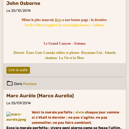
John Osborne
Le 20/10/2014
Même le plus mauvais
livre
a une bonne page : la dernière.
Anche il libro peggiore ha una pagina buona : l'ultima.
Le Grand Canyon - Arizona
Déserts
États-Unis-Canada vidéos et photos
Royaume-Uni - Irlande
citations
La Vie et la Mort
Lire la suite
Dans
Musique
Marc Aurèle (Marco Aurelio)
Le 25/09/2014
Voici la morale parfaite :
vivre
chaque jour comme
si c'était le dernier ; ne pas s'agiter, ne pas
sommeiller, ne pas faire semblant.
Ecco la morale perfetta : vivere ogni giorno come se fosse l'ultimo