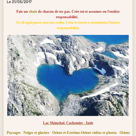
Le 21/05/2017
Fais un
choix
de chacun de tes pas. Crée-toi et assumes-en l'entière
responsabilité.
Fa di ogni passo una tua scelta. Crea te stesso e assumitene l'intera
responsabilità.
Lac Shimshal, Cachemire - Inde
Paysages
Neiges et glaciers
Orient et Extrême-Orient vidéos et photos
Orient