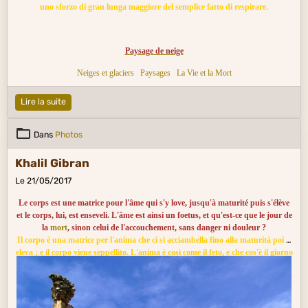
uno sforzo di gran lunga maggiore del semplice fatto di respirare.
Paysage de neige
Neiges et glaciers
Paysages
La Vie et la Mort
Lire la suite
Dans
Photos
Khalil Gibran
Le 21/05/2017
Le corps est une matrice pour l'âme qui s'y love, jusqu'à maturité puis s'élève
et le corps, lui, est enseveli. L'âme est ainsi un foetus, et qu'est-ce que le jour de
la
mort
, sinon celui de l'accouchement, sans danger ni douleur ?
Il corpo è una matrice per l'anima che ci si acciambella fino alla maturità poi si
eleva ; e il corpo viene seppellito. L'anima è così come il feto, e che cos'è il giorno
della
morte
, se non quello del parto senza pericolo e senza dolore ?