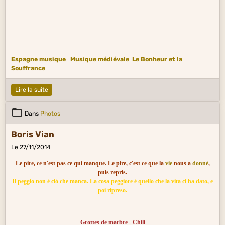
Espagne musique
Musique médiévale
Le Bonheur et la
Souffrance
Lire la suite
Dans
Photos
Boris Vian
Le 27/11/2014
Le pire, ce n'est pas ce qui manque. Le pire, c'est ce que la
vie
nous a
donné
,
puis repris.
Il peggio non è ciò che manca. La cosa peggiore è quello che la vita ci ha dato, e
poi ripreso.
Grottes de marbre - Chili