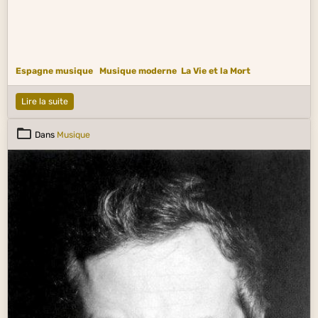
Espagne musique
Musique moderne
La Vie et la Mort
Lire la suite
Dans
Musique