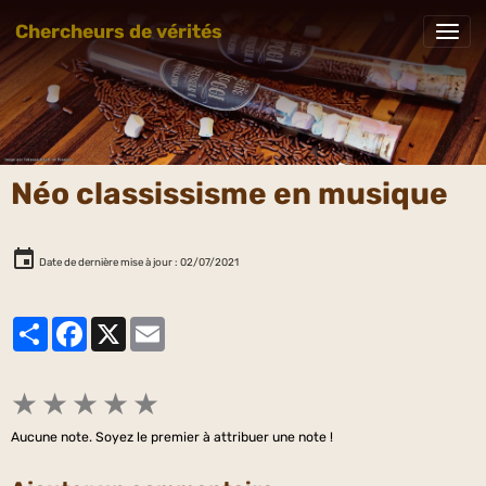
Chercheurs de vérités
Néo classissisme en musique
Date de dernière mise à jour : 02/07/2021
Partager
Facebook
X
Email
★
★
★
★
★
Aucune note. Soyez le premier à attribuer une note !