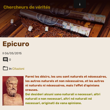
Chercheurs de vérités
Epicuro
Il 06/05/2015
0
In
Citazioni
Parmi les désirs, les uns sont naturels et nécessaires,
les autres naturels et non nécessaires, et les autres
ni naturels ni nécessaires, mais l'effet d'opinions
creuses.
Dei
desideri
alcuni sono naturali e necessari, altri
naturali e non necessari, altri né naturali né
necessari, originati da vana opinione.