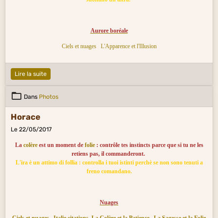
Aurore boréale
Ciels et nuages
L'Apparence et l'Illusion
Lire la suite
Dans
Photos
Horace
Le 22/05/2017
La
colère
est un moment de
folie
: contrôle tes instincts parce que si tu ne les
retiens pas, il commanderont.
L'ira è un attimo di follia : controlla i tuoi istinti perchè se non sono tenuti a
freno comandano.
Nuages