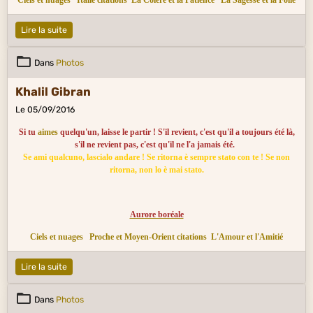
Ciels et nuages
Italie citations
La Colère et la Patience
La Sagesse et la Folie
Lire la suite
Dans
Photos
Khalil Gibran
Le 05/09/2016
Si tu
aimes
quelqu'un, laisse le partir ! S'il revient, c'est qu'il a toujours été là,
s'il ne revient pas, c'est qu'il ne l'a jamais été.
Se ami qualcuno, lascialo andare ! Se ritorna è sempre stato con te ! Se non
ritorna, non lo è mai stato.
Aurore boréale
Ciels et nuages
Proche et Moyen-Orient citations
L'Amour et l'Amitié
Lire la suite
Dans
Photos