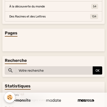
À la découverte du monde
54
Des Racines et des Lettres
134
Pages
Recherche
OK
Statistiques
Aujourd'hui
SPONSORS
45
visiteurs -
165
pages vues