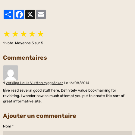
Partager
Facebook
X
Email
★
★
★
★
★
1
vote. Moyenne
5
sur 5.
Commentaires
1
verkliga Louis Vuitton ryggsäckar
Le 16/08/2014
I¡¦ve read several good stuff here. Definitely value bookmarking for
revisiting. I wonder how so much attempt you put to create this sort of
great informative site.
Ajouter un commentaire
Nom