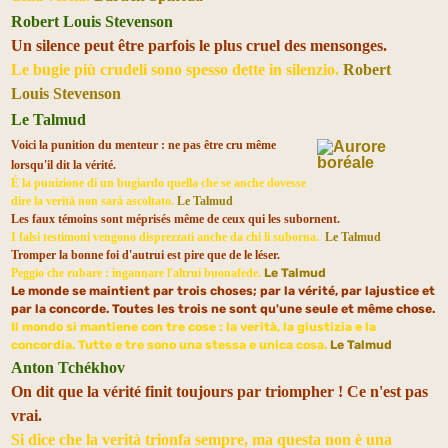
Robert Louis Stevenson
Un silence peut être parfois le plus cruel des mensonges.
Le bugie più crudeli sono spesso dette in silenzio.
Robert
Louis Stevenson
Le Talmud
Voici la punition du menteur : ne pas être cru même
lorsqu'il dit la vérité.
É la punizione di un bugiardo quella che se anche dovesse
dire la verità non sarà ascoltato.
Le Talmud
Les faux témoins sont méprisés même de ceux qui les subornent.
I falsi testimoni vengono disprezzati anche da chi li suborna.
Le Talmud
Tromper la bonne foi d'autrui est pire que de le léser.
Peggio che rubare : ingannare l'altrui buonafede.
Le Talmud
Le monde se maintient par trois choses; par la vérité, par lajustice et
par la concorde. Toutes les trois ne sont qu'une seule et même chose.
Il mondo si mantiene con tre cose : la verità, la giustizia e la
concordia. Tutte e tre sono una stessa e unica cosa.
Le Talmud
Anton Tchékhov
On dit que la vérité finit toujours par triompher ! Ce n'est pas
vrai.
Si dice che la verità trionfa sempre, ma questa non è una