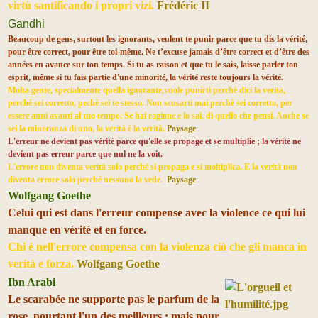
virtù santificando i propri vizi.
Frédéric II
Gandhi
Beaucoup de gens, surtout les ignorants, veulent te punir parce que tu dis la vérité,
pour être correct, pour être toi-même. Ne t’excuse jamais d’être correct et d’être des
années en avance sur ton temps. Si tu as raison et que tu le sais, laisse parler ton
esprit, même si tu fais partie d'une minorité, la vérité reste toujours la vérité.
Molta gente, specialmente quella ignorante,vuole punirti perchè dici la verità,
perchè sei corretto, pechè sei te stesso. Non scusarti mai perchè sei corretto, per
essere anni avanti al tuo tempo. Se hai ragione e lo sai, dì quello che pensi. Anche se
sei la minoranza di uno, la verità è la verità.
Paysage
L'erreur ne devient pas vérité parce qu'elle se propage et se multiplie ; la vérité ne
devient pas erreur parce que nul ne la voit.
L'errore non diventa verità solo perché si propaga e si moltiplica. E la verità non
diventa errore solo perché nessuno la vede.
Paysage
Wolfgang Goethe
Celui qui est dans l'erreur compense avec la violence ce qui lui
manque en vérité et en force.
Chi è nell'errore compensa con la violenza ciò che gli manca in
verità e forza.
Wolfgang Goethe
Ibn Arabi
Le scarabée ne supporte pas le parfum de la
rose, pourtant l'un des meilleurs ; mais pour