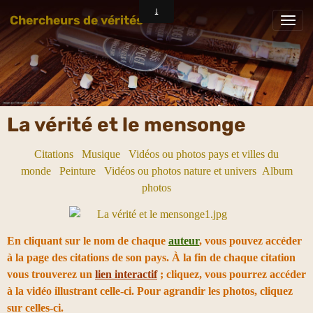
Chercheurs de vérités
La vérité et le mensonge
Citations
Musique
Vidéos ou photos pays et villes du
monde
Peinture
Vidéos ou photos nature et univers
Album
photos
En cliquant sur le nom de chaque
auteur
, vous pouvez accéder
à la page des citations de son pays. À la fin de chaque citation
vous trouverez un
lien interactif
; cliquez, vous pourrez accéder
à la vidéo illustrant celle-ci. Pour agrandir les photos, cliquez
sur celles-ci.