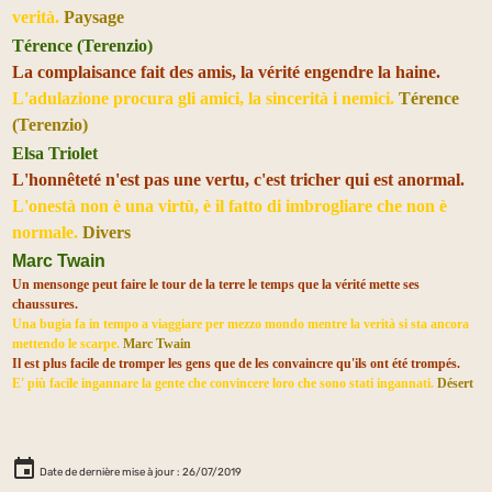
verità.
Paysage
Térence (Terenzio)
La complaisance fait des amis, la vérité engendre la haine.
L'adulazione procura gli amici, la sincerità i nemici.
Térence
(Terenzio)
Elsa Triolet
L'honnêteté n'est pas une vertu, c'est tricher qui est anormal.
L'onestà non è una virtù, è il fatto di imbrogliare che non è
normale.
Divers
Marc Twain
Un mensonge peut faire le tour de la terre le temps que la vérité mette ses
chaussures.
Una bugia fa in tempo a viaggiare per mezzo mondo mentre la verità si sta ancora
mettendo le scarpe.
Marc Twain
Il est plus facile de tromper les gens que de les convaincre qu'ils ont été trompés.
E' più facile ingannare la gente che convincere loro che sono stati ingannati.
Désert
Date de dernière mise à jour : 26/07/2019