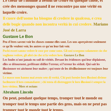
Le coeur de l'homme a besoin de croire en quelque chose, et
crée des mensonges quand il ne rencontre pas une vérité en
laquelle croire.
Il cuore dell'uomo ha bisogno di credere in qualcosa, e crea
delle bugie quando non incontra verità in cui credere.
Mariano
José de Larra
Gustave Le Bon
Peu d'êtres savent voir les choses comme elles sont. Les uns aperçoivent seulement
ce qu'ils veulent voir, les autres ce qu'on leur fait voir.
Pochi esseri sanno vedere le cose per come sono. Gli uni scorgono solamente cio che
vogliono vedere, gli altri cio che si fa vedere loro.
Gustave Le Bon
Les foules n'ont jamais eu soif de vérités. Devant les évidences qui leur déplaisent,
elles se détournent, préférant déifier l’erreur, si l’erreur les séduit. Qui sait les
illusionner est aisément leur maître ; qui tente de l
es désillusionner est toujours leur
victime.
Le masse non hanno mai avuto sete di verità. Chi può fornire loro illusioni diviene
facilmente il loro comandante ; chi tenta di distruggere le loro illusioni è sempre la
loro vittima.
Mers et océans
Abraham Lincoln
On peut, pendant quelque temps, tromper tout le monde ou
tromper tout le temps une partie des gens, mais on ne peut pas
tromper tout le monde tout le temps.