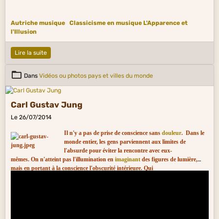
Autriche musique
Classicisme en musique
L'Apparence et
l'Illusion
Lire la suite
Dans
Vidéos ou photos pays et villes du monde
Carl Gustav Jung
Le 26/07/2014
Il n'y a pas de prise de conscience sans
douleur
. Dans le
monde entier, les gens parviennent aux limites de
l'absurde pour éviter la rencontre avec eux-
mêmes. On n'atteint pas l'illumination en
imaginant
des figures de lumière,
mais en portant à la conscience l'obscurité intérieure. Qui
regarde l'extérieur, rêve. Qui regarde en lui-même, s'éveille.
Non c’è presa di coscienza senza sofferenza. In tutto il mondo la gente arriva ai
limiti dell’assurdo per evitare di confrontarsi con la propria Anima.
Non si
raggiunge l’illuminazione immaginando figure di luce, ma portando alla
coscienza l’oscurità interiore. Chi guarda fuori sogna, chi guarda dentro si