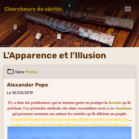
Chercheurs de vérités
L'Apparence et l'Illusion
Dans
Photos
Alexander Pope
Le 10/03/2019
Il y a bien des prédicateurs qui ne mettent guère en pratique la
doctrine
qu'ils
prêchent. Ces prétendus médecins des âmes ressemblent assez à ces
charlatans
qui prennent rarement eux-mêmes les remèdes qu'ils débitent au peuple.
Ci sono molti predicatori che non mettono affatto in pratica la dottrina che
predicano. Questi sedicenti medici dell'anima sono abbastanza simili a quei
ciarlatani che raramente si curano con gli stessi rimedi che erogano al popolo.