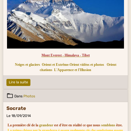
Mont Everest - Himalaya - Tibet
Neiges et glaciers
Orient et Extrême-Orient vidéos et photos
Orient
citations
L'Apparence et l'Illusion
Lire la suite
Dans
Photos
Socrate
Le 18/09/2014
La première clé de la
grandeur
est d'être en réalité ce que nous
semblons
être.
La prima chiave per la grandezza è essere realmente ciò che sembriamo essere.