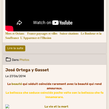
sveglia.
Mers et Océans
France paysages et villes
Suisse citations
Le Bonheur et la
Souffrance
L'Apparence et l'Illusion
Lire la suite
Dans
Photos
José Ortega y Gasset
Le 27/06/2014
La
beauté
qui séduit coïncide rarement avec la beauté qui rend
amoureux.
La bellezza che seduce coincide poche volte con la bellezza che fa
innamorare.