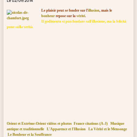
Le 02/09/2014
Le plaisir peut se fonder sur l'
illusion
, mais le
bonheur
repose sur la
vérité
.
Il godimento si puo fondare sull'illusione, ma la felicità
pone sulla verità.
Orient et Extrême-Orient vidéos et photos
France citations (A-J)
Musique
antique et traditionnelle
L'Apparence et l'Illusion
La Vérité et le Mensonge
Le Bonheur et la Souffrance