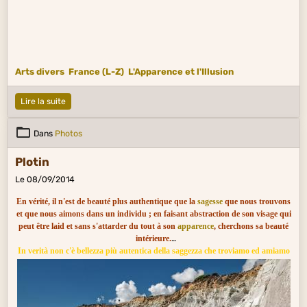
Arts divers
France (L-Z)
L'Apparence et l'Illusion
Lire la suite
Dans
Photos
Plotin
Le 08/09/2014
En vérité, il n'est de beauté plus authentique que la
sagesse
que nous trouvons
et que nous aimons dans un individu ; en faisant abstraction de son visage qui
peut être laid et sans s'attarder du tout à son
apparence
, cherchons sa beauté
intérieure.
In verità non c'è bellezza più autentica della saggezza che troviamo ed amiamo
in qualche individuo, prescindendo dal suo volto che può essere brutto e, non
guardando affatto alla sua apparenza, ricerchiamo la sua bellezza interiore.