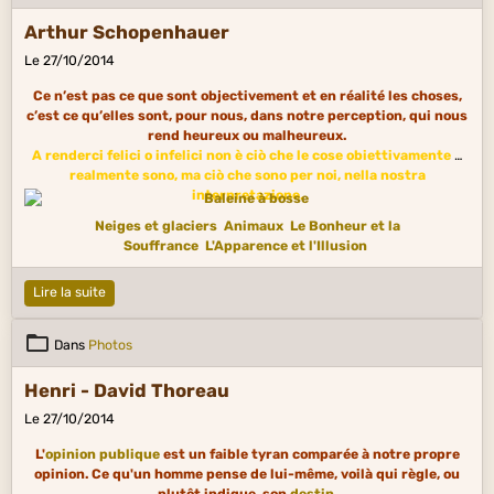
Arthur Schopenhauer
Le 27/10/2014
Ce n’est pas ce que sont objectivement et en réalité les choses,
c’est ce qu’elles sont, pour nous, dans notre perception, qui nous
rend heureux ou malheureux.
A renderci felici o infelici non è ciò che le cose obiettivamente e
realmente sono, ma ciò che sono per noi, nella nostra
interpretazione.
Neiges et glaciers
Animaux
Le Bonheur et la
Souffrance
L'Apparence et l'Illusion
Lire la suite
Dans
Photos
Henri - David Thoreau
Le 27/10/2014
L'
opinion publique
est un faible tyran comparée à notre propre
opinion. Ce qu'un homme pense de lui-même, voilà qui règle, ou
plutôt indique, son
destin
.