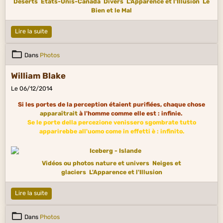
Déserts
États-Unis-Canada
Divers
L'Apparence et l'Illusion
Le
Bien et le Mal
Lire la suite
Dans
Photos
William Blake
Le 06/12/2014
Si les portes de la perception étaient purifiées, chaque chose
apparaîtrait
à l'homme comme elle est : infinie.
Se le porte della percezione venissero sgombrate tutto
apparirebbe all'uomo come in effetti è : infinito.
Vidéos ou photos nature et univers
Neiges et
glaciers
L'Apparence et l'Illusion
Lire la suite
Dans
Photos