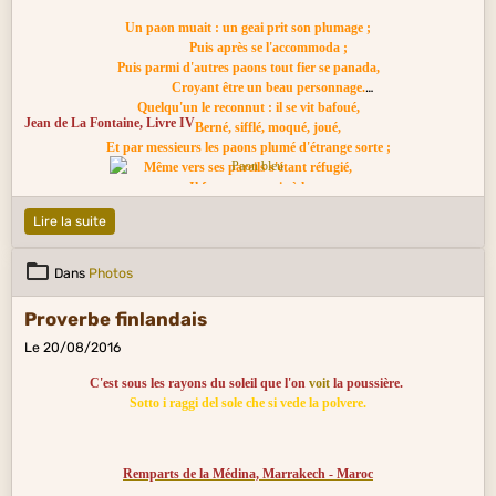
Un paon muait : un geai prit son plumage ;
Puis après se l'accommoda ;
Puis parmi d'autres paons tout fier se panada,
Croyant être un beau personnage.
Quelqu'un le reconnut : il se vit bafoué,
Jean de La Fontaine, Livre IV
Berné, sifflé, moqué, joué,
Et par messieurs les paons plumé d'étrange sorte ;
Même vers ses pareils s'étant réfugié,
Il fut par eux mis à la porte.
Il est assez de geais à deux pieds comme lui,
Lire la suite
Qui se parent souvent des dépouilles d'autrui,
Et que l'on nomme plagiaires.
Je m'en tais, et ne veux leur causer nul ennui :
Dans
Photos
Ce ne sont pas là mes affaires.
Proverbe finlandais
Le 20/08/2016
C'est sous les rayons du soleil que l'on
voit
la poussière.
Sotto i raggi del sole che si vede la polvere.
Remparts de la Médina, Marrakech - Maroc