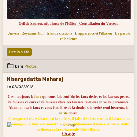
Oeil de Sauron, nébuleuse de l’Hélice - Constellation du Verseau
Univers
Royaume-Uni - Irlande citations
L'apparence et l'illusion
La parole
et le silence
Lire la suite
Dans
Photos
Nisargadatta Maharaj
Le 08/02/2016
C'est toujours le
faux
qui vous fait souffrir, les faux désirs et les fausses peurs,
les fausses valeurs et les fausses idées, les fausses relations entre les personnes.
Abandonnez le faux et vous êtes libre de la douleur, la vérité rend heureux, la
vérité
libère.
E' sempre ciò che è falso che ti fa soffrire, il falso desidera e teme, il falso valuta
e immagina, le false relazioni tra la gente. Abbandona il falso e sei libero dalla
sofferenza ; la verità rende felici e libera.
Orage