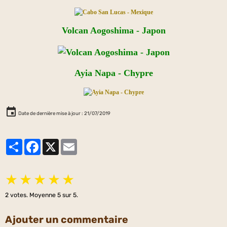
Volcan Aogoshima - Japon
Ayia Napa - Chypre
Date de dernière mise à jour : 21/07/2019
Partager
Facebook
X
Email
★
★
★
★
★
2
votes. Moyenne
5
sur 5.
Ajouter un commentaire