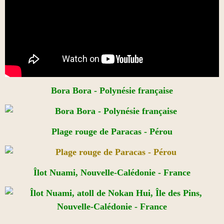
Bora Bora - Polynésie française
Plage rouge de Paracas - Pérou
Îlot Nuami, Nouvelle-Calédonie - France