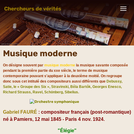
Chercheurs de vérités
Musique moderne
On désigne souvent par
musique moderne
la musique savante composée
pendant la première partie du xxe siècle, le terme de musique
contemporaine pouvant s'appliquer à la deuxième moitié. On regroupe
donc sous cet intitulé des compositeurs aussi différents que
Debussy,
Satie, le « Groupe des Six », Stravinski, Béla Bartók, Georges Enesco,
Richard Strauss, Ravel, Schönberg, Sibelius.
Gabriel FAURÉ
: compositeur français (post-romantique)
né à Pamiers, 12 mai 1845 - Paris 4 nov. 1924.
"Élégie"