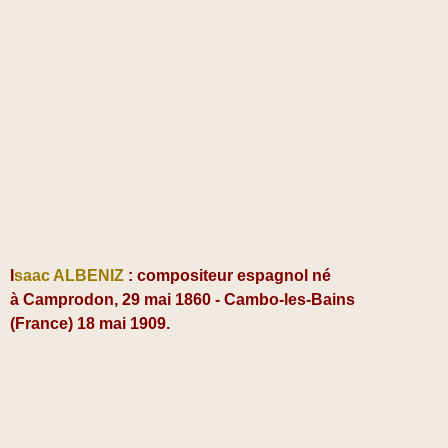
I
saac ALBENIZ
: compositeur espagnol né
à
Camprodon,
29 mai 1860 -
Cambo-les-Bains
(France)
18 mai 1909.