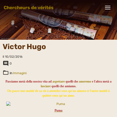
Chercheurs de vérités
Victor Hugo
Il 10/02/2016
0
In
Immagini
Passiamo metà della nostra vita ad
aspettare
quelli che
ameremo
e l'altra metà a
lasciare
quelli che amiamo.
On passe une moitié de sa vie à attendre ceux qu'on aimera et l'autre moitié à
quitter ceux qu'on aime.
Puma