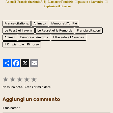
Animali
Francia citazioni (A-J)
L'amore e l'amicizia
Il passato e l'avvenire
Il
rimpianto e il rimorso
France citations.
Animaux
l'Amour et l'Amitié
Le Passé et l'avenir
Le Regret et le Remords
Francia citazioni
Animali
L'Amore e l'Amicizia
Il Passato e l'Avvenire
Il Rimpianto e il Rimorso
Partager
Facebook
X
Email
★
★
★
★
★
Nessuna nota. Siate i primi a dare!
Aggiungi un commento
Il tuo nome