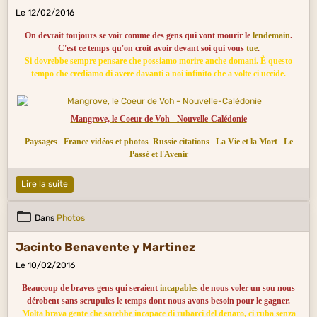
Le 12/02/2016
On devrait toujours se voir comme des gens qui vont mourir le
lendemain
.
C'est ce temps qu'on croit avoir devant soi qui vous
tue
.
Si dovrebbe sempre pensare che possiamo morire anche domani. È questo
tempo che crediamo di avere davanti a noi infinito che a volte ci uccide.
Mangrove, le Coeur de Voh - Nouvelle-Calédonie
Paysages
France vidéos et photos
Russie citations
La Vie et la Mort
Le
Passé et l'Avenir
Lire la suite
Dans
Photos
Jacinto Benavente y Martinez
Le 10/02/2016
Beaucoup de braves gens qui seraient
incapables
de nous voler un sou nous
dérobent sans scrupules le temps dont nous avons besoin pour le gagner.
Molta brava gente che sarebbe incapace di rubarci del denaro, ci ruba senza