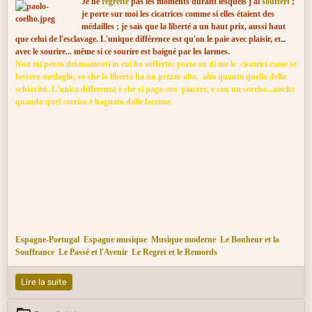
Je ne
regrette
pas les moments durant lesquels j'ai
souffert
;
je porte sur moi les cicatrices comme si elles étaient des
médailles ; je sais que la liberté a un haut prix, aussi haut
que celui de l'esclavage. L'unique différence est qu'on le paie avec plaisir, et
avec le sourire... même si ce sourire est baigné par les larmes.
Non mi pento dei momenti in cui ho sofferto; porto su di me le cicatrici come se
Europe Centrale et Orientale citations
Italie peinture
Renaissance (XIVe s. au
fossero medaglie, so che la libertà ha un prezzo alto, alto quanto quello della
début XVIIe)
Italie musique
Musique de film
Le Bonheur et la Souffrance
schiavitù. L'unica differenza è che si paga con piacere, e con un sorriso...anche
Le Passé et l'Avenir
Le Regret et le Remords
quando quel sorriso è bagnato dalle lacrime.
Espagne-Portugal
Espagne musique
Musique moderne
Le Bonheur et la
Souffrance
Le Passé et l'Avenir
Le Regret et le Remords
Lire la suite