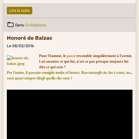
Lire la suite
Dans
Civilisations
Honoré de Balzac
Le 08/02/2016
Pour l'homme, le
passé
ressemble singulièrement à l'avenir.
Lui raconter ce qui fut, n'est-ce pas presque toujours lui
dire ce qui sera ?
Per l'uomo, il passato somiglia molto al futuro. Raccontargli cio che è stato, non
sarà quasi sempre dirgli quello che sarà ?