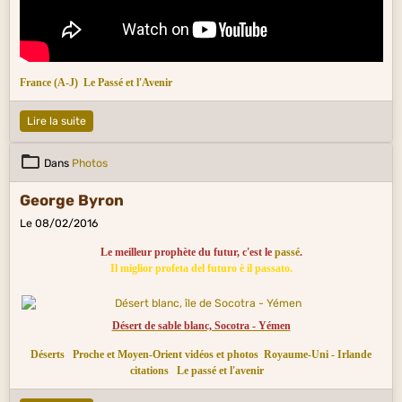
France (A-J)
Le Passé et l'Avenir
Lire la suite
Dans
Photos
George Byron
Le 08/02/2016
Le meilleur prophète du futur, c'est le
passé
.
Il miglior profeta del futuro è il passato.
Désert de sable blanc, Socotra - Yémen
Déserts
Proche et Moyen-Orient vidéos et photos
Royaume-Uni - Irlande
citations
Le passé et l'avenir