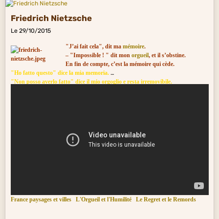
Friedrich Nietzsche
Le 29/10/2015
"J’ai fait cela", dit ma
mémoire
.
– "Impossible ! " dit mon
orgueil
, et il s’obstine.
En fin de compte, c’est la mémoire qui cède.
"Ho fatto questo" dice la mia memoria.
"Non posso averlo fatto" dice il mio orgoglio e resta irremovibile.
Alla fine, è la memoria che si arrende.
France paysages et villes
L'Orgueil et l'Humilité
Le Regret et le Remords