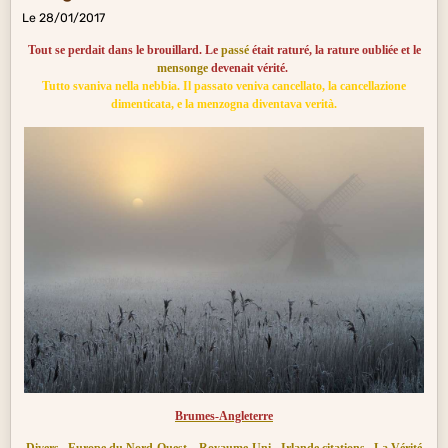
Le 28/01/2017
Tout se perdait dans le brouillard. Le
passé
était raturé, la rature oubliée et le
mensonge
devenait vérité.
Tutto svaniva nella nebbia. Il passato veniva cancellato, la cancellazione
dimenticata, e la menzogna diventava verità.
Brumes-Angleterre
Divers
Europe du Nord-Ouest
Royaume-Uni - Irlande citations
La Vérité