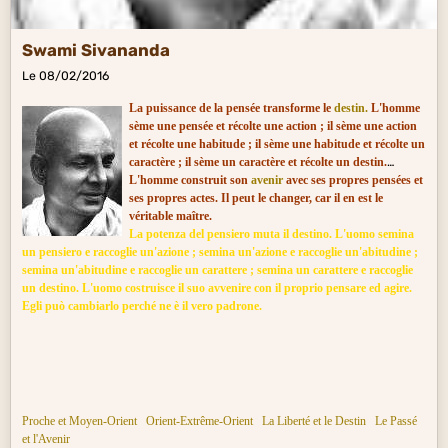
Swami Sivananda
Le 08/02/2016
La puissance de la pensée transforme le
destin.
L'homme
sème une pensée et récolte une action ; il sème une action
et récolte une habitude ; il sème une habitude et récolte un
caractère ; il sème un caractère et récolte un destin.
L'homme construit son
avenir
avec ses propres pensées et
ses propres actes. Il peut le changer, car il en est le
véritable maître.
La potenza del pensier
o muta il destino. L'uomo semina
un pensiero e raccoglie un'azione ; semina un'azione e raccoglie un'abitudine ;
semina un'abitudine e raccoglie un carattere ; semina un carattere e raccoglie
un destino. L'uomo costruisce il suo avvenire con il proprio pensare ed agire.
Egli può cambiarlo perché ne è il vero padrone.
Proche et Moy
en-Orient
Orient-Extrême-Orient
La Liberté et le Destin
Le Passé
et l'Avenir