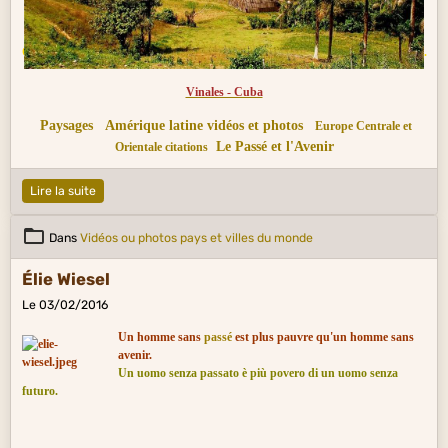
radici, avrete il tale tronco, i tali rami e i tali frutti. Il passato è passato, ma ha
messo al mondo il presente, e il presente equivale alle radici dell’avvenire.
Quindi, costruite sin da ora il vostro avvenire cercando di migliorare il presente.
Vinales - Cuba
Paysages
Amérique latine vidéos et photos
Europe Centrale et
Le Passé et l'Avenir
Orientale citations
Lire la suite
Dans
Vidéos ou photos pays et villes du monde
Élie Wiesel
Le 03/02/2016
Un homme sans
passé
est plus pauvre qu'un homme sans
avenir.
Un uomo senza passato è più povero di un uomo senza
futuro.