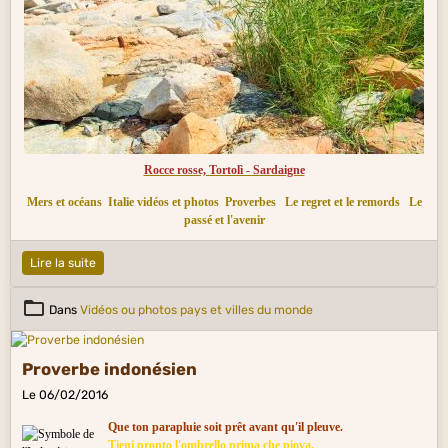
Rocce rosse, Tortolì - Sardaigne
Mers et océans
Italie vidéos et photos
Proverbes
Le regret et le remords
Le
passé et l'avenir
Lire la suite
Dans
Vidéos ou photos pays et villes du monde
Proverbe indonésien
Le 06/02/2016
Que ton parapluie soit prêt avant qu'il pleuve.
Tieni pronto l'ombrello prima che piova.