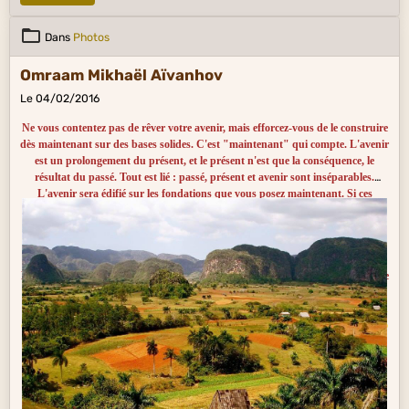
Dans
Photos
Omraam Mikhaël Aïvanhov
Le 04/02/2016
Ne vous contentez pas de rêver votre avenir, mais efforcez-vous de le construire
dès maintenant sur des bases solides. C'est "maintenant" qui compte. L'avenir
est un prolongement du présent, et le présent n'est que la conséquence, le
résultat du passé. Tout est lié : passé, présent et avenir sont inséparables.
L'avenir sera édifié sur les fondations que vous posez maintenant. Si ces
fondations sont défectueuses, évidemment, inutile d’attendre un avenir
exceptionnel, mais si elles sont bonnes, inutile aussi de s’inquiéter. Avec telles
racines, vous aurez tel tronc, telles branches et tels fruits. Le passé est passé,
mais il a mis au monde le présent, et le présent, c’est les racines de l’
avenir
.
Donc, dès maintenant vous construisez votre avenir en cherchant à améliorer le
présent.
Non accontentatevi di sognare il vostro avvenire, ma sforzatevi di costruirlo sin
da adesso su basi solide. È “adesso” che conta. L’avvenire è un prolungamento
del presente, e il presente altro non è che una conseguenza, un risultato del
passato. Tutto è collegato: passato, presente e avvenire non sono separati.
L’avvenire sarà edificato sulle fondamenta che state posando adesso. Se quelle
fondamenta sono difettose, è ovviamente inutile attendersi un avvenire
eccezionale ; ma se sono buone, è altrettanto inutile preoccuparsi. Con tali