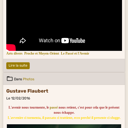
Arts divers
Proche et Moyen-Orient
Le Passé et l'Avenir
Lire la suite
Dans
Photos
Gustave Flaubert
Le 12/02/2016
L'avenir nous tourmente, le
passé
nous retient, c'est pour cela que le présent
nous échappe.
L'avvenire ci tormenta, il passato ci trattiene, ecco perché il presente ci sfugge.