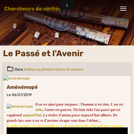
Chercheurs de vérités
Le Passé et l'Avenir
Dans
Vidéos ou photos nature et univers
Aménémopé
Le 06/07/2019
Il en est ainsi pour toujours : l'homme n'est rien. L'un est
riche
, l'autre est pauvre. Tel était riche l'an passé qui est
vagabond
aujourd'hui
. La rivière d'antan passe aujourd'hui ailleurs. De
grands lacs sont à sec et d'anciens rivages sont dans l'abîme.
È nulla l'uomo : c'è chi possiede e c'è chi non possiede. Chi nell'anno passato
era un ricco, ora nell'anno che corre è vagabondo. Perduta è l'acqua che