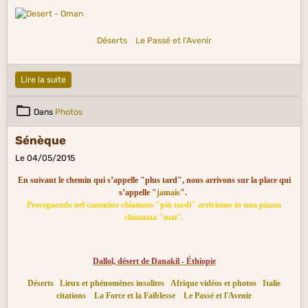
Déserts
Le Passé et l'Avenir
Lire la suite
Dans
Photos
Sénèque
Le 04/05/2015
En suivant le chemin qui s’appelle "plus tard", nous arrivons sur la place qui
s’appelle "
jamais
".
Proseguendo nel cammino chiamato "più tardi" arriviamo in una piazza
chiamata "mai".
Dallol, désert de Danakil - Éthiopie
Déserts
Lieux et phénomènes insolites
Afrique vidéos et photos
Italie
citations
La Force et la Faiblesse
Le Passé et l'Avenir