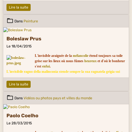
Lire la suite
Dans
Peinture
Boleslaw Prus
Le 18/04/2015
L'invisible araignée de la
mélancolie
étend toujours sa toile
grise sur les lieux où nous fûmes
heureux
et d'où le bonheur
s'est
enfui
.
L'invisibile ragno della malinconia stende sempre la sua ragnatela grigia sui
luoghi dove fummo felici e da dov'è fuggita la felicità.
Lire la suite
Dans
Vidéos ou photos pays et villes du monde
Paolo Coelho
Le 28/03/2015