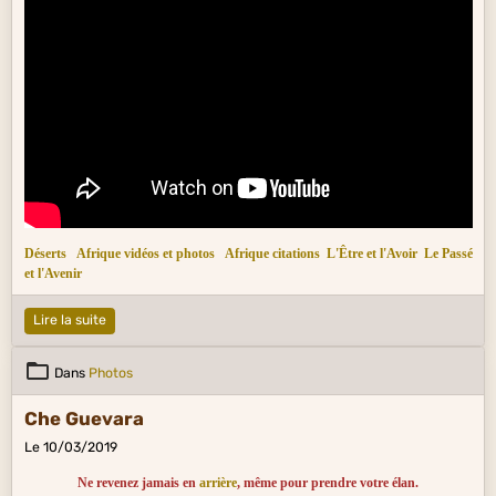
correva l'anno scorso : oggi è un altro fiume. Rinsecchiscono i mari grandi un
tempo, abissi ora diventano le rive.
Déserts
Afrique vidéos et photos
Afrique citations
L'Être et l'Avoir
Le Passé
et l'Avenir
Lire la suite
Dans
Photos
Che Guevara
Le 10/03/2019
Ne revenez jamais en
arrière
, même pour prendre votre élan.