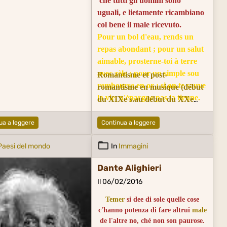
che tutti gli
uomini
sono
uguali,
e lietamente ricambiano
col
bene
il male ricevuto.
Pour un bol d'eau, rends un
repas abondant ; pour un salut
aimable, prosterne-toi à terre
avec zèle ; pour un simple sou
Romantisme et post-
rembourse en or ; si on te sauve
romantisme en musique (début
la vie, n'épargne pas la tienne.
du XIXe s.au début du XXe
Ainsi révère paroles et actions
s.)
La Solitudine e la
du sage ; pour chaque petit
ua a leggere
Continua a leggere
Società
Il Bene e il Male
La
service donne une
Sagezza et la Follia
Paesi del mondo
compensation dix fois
In
Immagini
supérieure : celui qui est
Dante Alighieri
vraiment noble traite tout le
Il 06/02/2016
monde également et rend avec
joie le bien pour le mal.
Temer
si dee di sole quelle cose
c'hanno potenza di fare altrui
male
de l'altre no, ché non son paurose.