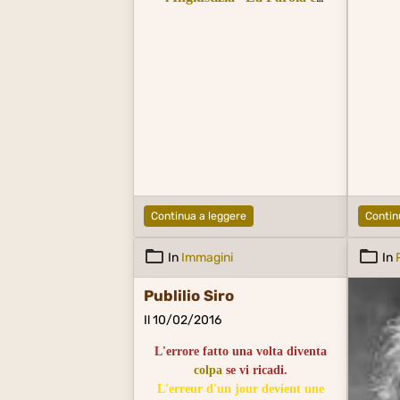
il Silenzio
Il Bene e il Male
Continua a leggere
Contin
In
Immagini
In
Publilio Siro
Il 10/02/2016
L'errore fatto una volta diventa
colpa
se vi ricadi.
L'erreur d'un jour devient une