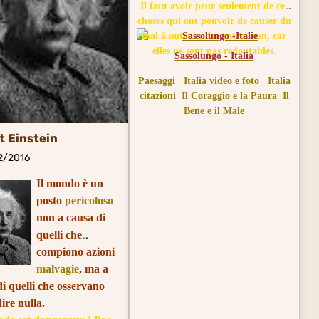
Il faut avoir peur seulement de ces
choses qui ont pouvoir de causer du
mal à autrui ; des autres non, car
elles ne sont pas redoutables.
Sassolungo - Italia
Paesaggi
Italia video e foto
Italia
citazioni
Il Coraggio e la Paura
Il
Bene e il Male
t Einstein
02/2016
Il mondo è un
posto
pericoloso
non a causa di
quelli che
compiono azioni
malvagie
, ma a
i quelli che osservano
ire nulla.