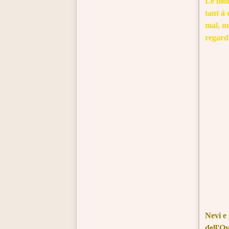
Le mon
tant à 
mal, m
regarde
Nevi e 
dell'Ov