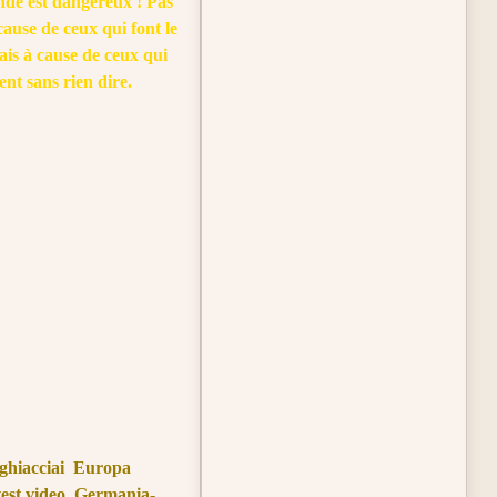
de est dangereux ! Pas
cause de ceux qui font le
ais à cause de ceux qui
nt sans rien dire.
ghiacciai
Europa
est video
Germania-