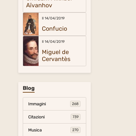
Aïvanhov
Il 14/04/2019
Confucio
Il 14/04/2019
Miguel de
Cervantès
Blog
Immagini
268
Citazioni
739
Musica
270