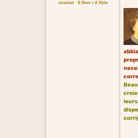
citazioni
Il Bene e il Male
abbia
prop
neces
corre
Beau
croie
leurs
dispe
corri