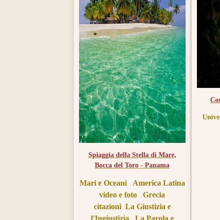
que se flattant de cacher ses
injustices sous le voile de
l'éloquence, il est prêt à
commettre tous les crimes.
Cos
Unive
Spiaggia della Stella di Mare,
Bocca del Toro - Panama
Mari e Oceani
America Latina
video e foto
Grecia
citazioni
La Giustizia e
l'Ingiustizia
La Parola e