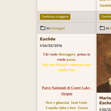
Austria
Mal
I
Continua a leggere
Contin
In
Immagini
In
Euclide
Il 06/02/2016
Chi vuole
distruggere
,
prima lo
rende
pazzo
.
Qui veut détruire commence par
rendre fou.
Parco Nazionale di Crater Lake -
Oregon
Marie
Esch
Nevi e ghiacciai
Stati Uniti-
Canada video e foto
Grecia
Il 05/