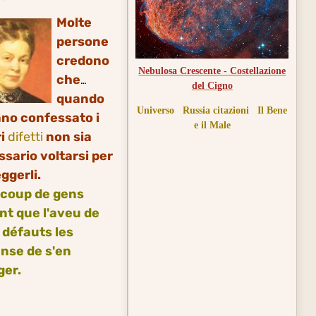
Molte
persone
credono
Nebulosa Crescente - Costellazione
che
del Cigno
quando
Universo
Russia citazioni
Il Bene
no confessato i
e il Male
ri
difetti
non sia
sario voltarsi per
ggerli.
coup de gens
nt que l'aveu de
 défauts les
nse de s'en
ger.