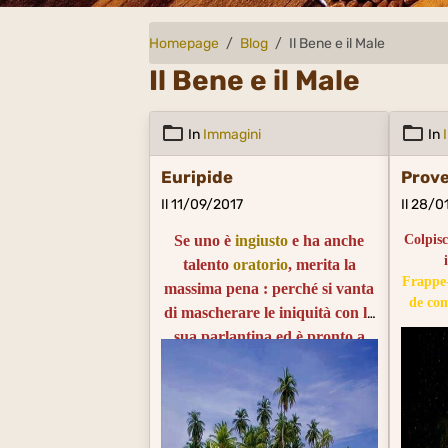
Homepage
Blog
Il Bene e il Male
Il Bene e il Male
In
Immagini
In
Euripide
Prove
Il 11/09/2017
Il 28/0
Se uno è
ingiusto
e ha anche
Colpisc
talento
oratorio
, merita la
Frappe-
massima pena : perché si vanta
de com
di mascherare le iniquità con la
sua parlantina ed è pronto a
qualunque
crimine
.
L'homme injuste, quand il est
habile à parler, mérite le
châtiment le plus sévère : parce