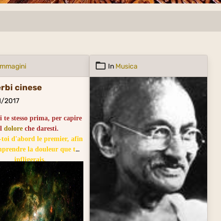
Immagini
In
Musica
rbi cinese
1/2017
i te stesso prima, per capire
il
dolore
che daresti.
toi d'abord le premier, afin
prendre la douleur que tu
infligerais.