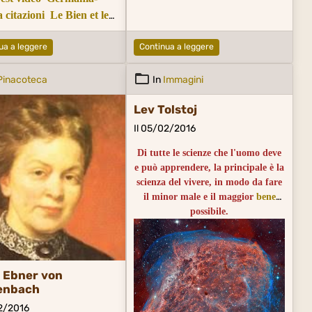
 citazioni
Le Bien et le
l Coraggio e la Paura
ua a leggere
Continua a leggere
Pinacoteca
In
Immagini
Lev Tolstoj
Il 05/02/2016
Di tutte le scienze che l'uomo deve
e può apprendere, la principale è la
scienza del vivere, in modo da fare
il minor male e il maggior
bene
possibile.
De toutes les sciences dont l’homme
peut et doit se servir, celle de faire
le moins de mal et le plus de bien
possible, est vraisemblablement la
 Ebner von
principale.
enbach
02/2016