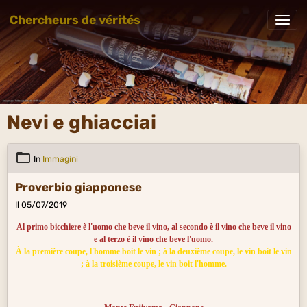
Chercheurs de vérités
Nevi e ghiacciai
In
Immagini
Proverbio giapponese
Il 05/07/2019
Al primo bicchiere è l'uomo che beve il vino, al secondo è il vino che beve il vino
e al terzo è il vino che beve l'uomo.
À la première coupe, l'homme boit le vin ; à la deuxième coupe, le vin boit le vin
; à la troisième coupe, le vin boit l'homme.