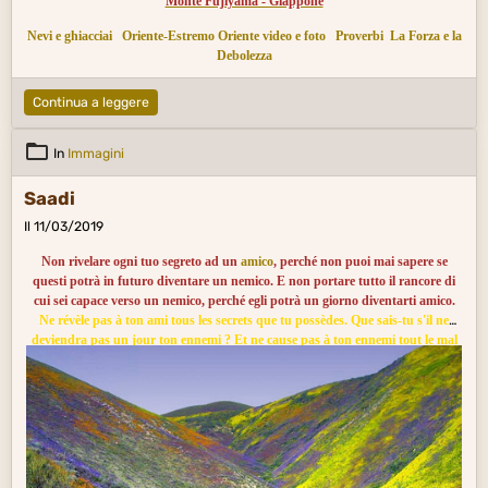
Monte Fujiyama - Giappone
Nevi e ghiacciai
Oriente-Estremo Oriente video e foto
Proverbi
La Forza e la
Debolezza
Continua a leggere
In
Immagini
Saadi
Il 11/03/2019
Non rivelare ogni tuo segreto ad un
amico
, perché non puoi mai sapere se
questi potrà in futuro diventare un nemico. E non portare tutto il rancore di
cui sei capace verso un nemico, perché egli potrà un giorno diventarti amico.
Ne révèle pas à ton ami tous les secrets que tu possèdes. Que sais-tu s'il ne
deviendra pas un jour ton ennemi ? Et ne cause pas à ton ennemi tout le mal
que tu peux lui faire : il est possible qu'un jour il devienne ton ami.