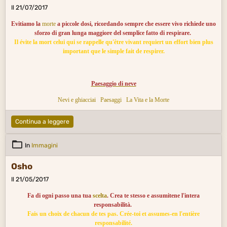
Il 21/07/2017
Evitiamo la
morte
a piccole dosi, ricordando sempre che essere vivo richiede uno
sforzo di gran lunga maggiore del semplice fatto di respirare.
Il évite la mort celui qui se rappelle qu'être vivant requiert un effort bien plus
important que le simple fait de respirer.
Paesaggio di neve
Nevi e ghiacciai
Paesaggi
La Vita e la Morte
Continua a leggere
In
Immagini
Osho
Il 21/05/2017
Fa di ogni passo una tua
scelta
. Crea te stesso e assumitene l'intera
responsabilità.
Fais un choix de chacun de tes pas. Crée-toi et assumes-en l'entière
responsabilité.