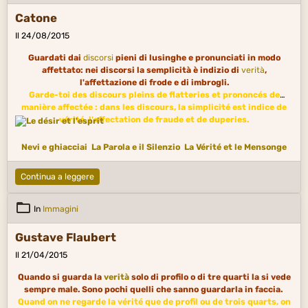
Catone
Il 24/08/2015
Guardati dai
discorsi
pieni di lusinghe e pronunciati in modo
affettato: nei discorsi la semplicità è indizio di
verità
,
l'affettazione di frode e di imbrogli.
Garde-toi des discours pleins de flatteries et prononcés de
manière affectée : dans les discours, la simplicité est indice de
vérité, l'affectation de fraude et de duperies.
Nevi e ghiacciai
La Parola e il Silenzio
La Vérité et le Mensonge
Continua a leggere
In
Immagini
Gustave Flaubert
Il 21/04/2015
Quando si guarda la
verità
solo di profilo o di tre quarti la si vede
sempre male. Sono pochi quelli che sanno guardarla in faccia.
Quand on ne regarde la vérité que de profil ou de trois quarts, on