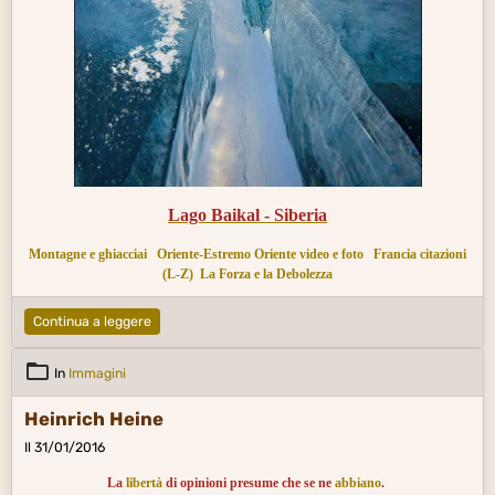
Lago Baikal - Siberia
Montagne e ghiacciai
Oriente-Estremo Oriente video e foto
Francia citazioni
(L-Z)
La Forza e la Debolezza
Continua a leggere
In
Immagini
Heinrich Heine
Il 31/01/2016
La
libertà
di opinioni presume che se ne
abbiano
.