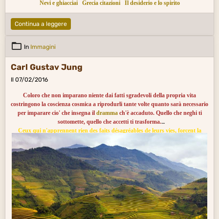
Nevi e ghiacciai
Grecia citazioni
Il desiderio e lo spirito
Continua a leggere
In
Immagini
Carl Gustav Jung
Il 07/02/2016
Coloro che non imparano niente dai fatti sgradevoli della propria vita
costringono la coscienza cosmica a riprodurli tante volte quanto sarà necessario
per imparare cio' che insegna il
dramma
ch'è accaduto. Quello che neghi ti
sottomette, quello che accetti ti trasforma.
Ceux qui n'apprennent rien des faits désagréables de leurs vies, forcent la
conscience cosmique à les reproduire autant de fois que nécessaire, pour
apprendre ce qu'enseigne le drame de ce qui est arrivé. Ce que tu nies te
soumet. Ce que tu acceptes te transforme.