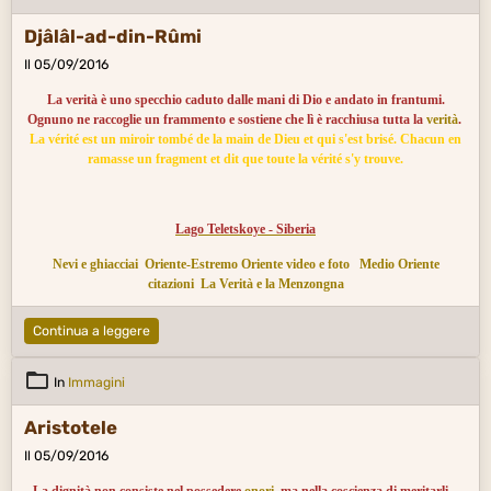
Djâlâl-ad-din-Rûmi
Il 05/09/2016
La verità è uno specchio caduto dalle mani di Dio e andato in frantumi.
Ognuno ne raccoglie un frammento e sostiene che lì è racchiusa tutta la
verità
.
La vérité est un miroir tombé de la main de Dieu et qui s'est brisé. Chacun en
ramasse un fragment et dit que toute la vérité s'y trouve.
Lago Teletskoye - Siberia
Nevi e ghiacciai
Oriente-Estremo Oriente video e foto
Medio Oriente
citazioni
La Verità e la Menzongna
Continua a leggere
In
Immagini
Aristotele
Il 05/09/2016