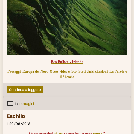
Ben Bulben - Irlanda
Paesaggi
Europa del Nord-Ovest video e foto
Stati Uniti citazioni
La Parola e
il Silenzio
Continua a leggere
In
Immagini
Eschilo
Il 20/08/2016
Quale mortale è
giusto
se non ha nessuna
paura
?