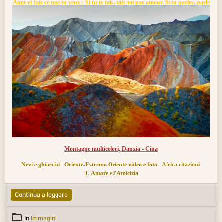
Aime et fais ce que tu veux : Si tu te tais, tais-toi par amour, Si tu parles, parle
par amour, Si tu corriges, corrige par amour, Si tu pardonnes, pardonne par
amour. Aie au fond du coeur la racine de l'amour : De cette racine, rien ne peut
sortir de mauvais.
Montagne multicolori, Danxia - Cina
Nevi e ghiacciai
Oriente-Estremo Oriente video e foto
Africa citazioni
L'Amore e l'Amicizia
Continua a leggere
In
Immagini