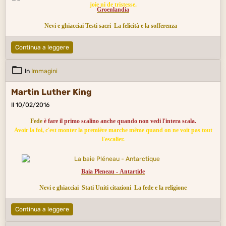
joie ni de tristesse.
Groenlandia
Nevi e ghiacciai
Testi sacri
La felicità e la sofferenza
Continua a leggere
In
Immagini
Martin Luther King
Il 10/02/2016
Fede
è fare il primo scalino anche quando non vedi l'intera scala.
Avoir la foi, c'est monter la première marche même quand on ne voit pas tout
l'escalier.
Baia Pleneau - Antartide
Nevi e ghiacciai
Stati Uniti citazioni
La fede e la religione
Continua a leggere