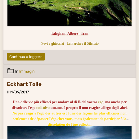
Taleghan, Alborz - Iran
Nevi e ghiacciai
La Parola e il Silenzio
Continua a leggere
In
Immagini
Eckhart Tolle
Il 11/09/2017
Una delle vie più efficaci per andare al di là del vostro
ego
, ma anche per
dissolvere l'ego
collettivo
umano, è proprio il non reagire all'ego degli altri.
Ne pas réagir à l'ego des autres est l'une des façons les plus efficaces non
seulement de dépasser l'égo chez vous, mais également de participer à la
dissolution de l'égo collectif.