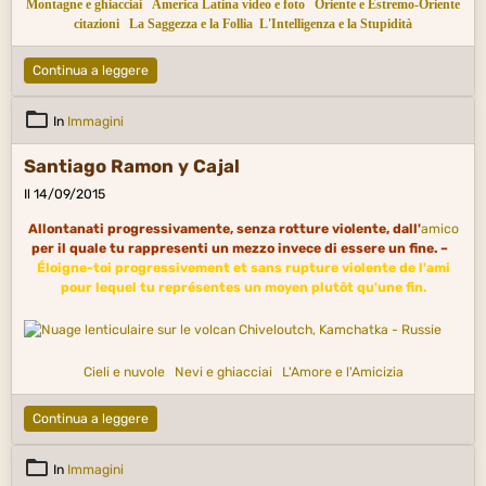
Montagne e ghiacciai
America Latina video e foto
Oriente e Estremo-Oriente
citazioni
La Saggezza e la Follia
L'Intelligenza e la Stupidità
Continua a leggere
In
Immagini
Santiago Ramon y Cajal
Il 14/09/2015
Allontanati progressivamente, senza rotture violente, dall'
amico
per il quale tu rappresenti un mezzo invece di essere un fine. –
Éloigne-toi progressivement et sans rupture violente de l'ami
pour lequel tu représentes un moyen plutôt qu'une fin.
Cieli e nuvole
Nevi e ghiacciai
L'Amore e l'Amicizia
Continua a leggere
In
Immagini