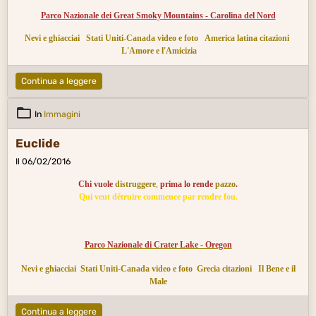
Parco Nazionale dei Great Smoky Mountains - Carolina del Nord
Nevi e ghiacciai
Stati Uniti-Canada video e foto
America latina citazioni
L'Amore e l'Amicizia
Continua a leggere
In
Immagini
Euclide
Il 06/02/2016
Chi vuole
distruggere
,
prima lo rende
pazzo
.
Qui veut détruire commence par rendre fou.
Parco Nazionale di Crater Lake - Oregon
Nevi e ghiacciai
Stati Uniti-Canada video e foto
Grecia citazioni
Il Bene e il
Male
Continua a leggere