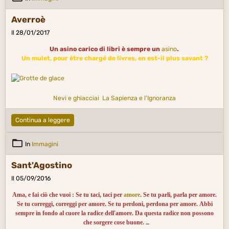
Averroè
Il 28/01/2017
Un asino carico di libri è sempre un
asino
.
Un mulet, pour être chargé de livres, en est-il plus savant ?
Nevi e ghiacciai
La Sapienza e l'Ignoranza
Continua a leggere
In
Immagini
Sant'Agostino
Il 05/09/2016
Ama, e fai ciò che vuoi : Se tu taci, taci per
amore
. Se tu parli, parla per amore.
Se tu correggi, correggi per amore. Se tu perdoni, perdona per amore. Abbi
sempre in fondo al cuore la radice dell'amore. Da questa radice non possono
che sorgere cose buone.