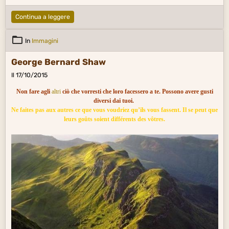
Continua a leggere
In
Immagini
George Bernard Shaw
Il 17/10/2015
Non fare agli
altri
ciò che vorresti che loro facessero a te. Possono avere gusti
diversi dai tuoi.
Ne faites pas aux autres ce que vous voudriez qu’ils vous fassent. Il se peut que
leurs goûts soient différents des vôtres.