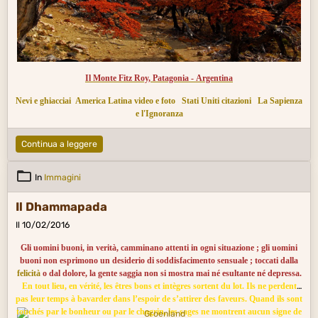
Il Monte Fitz Roy, Patagonia - Argentina
Nevi e ghiacciai
America Latina video e foto
Stati Uniti citazioni
La Sapienza
e l'Ignoranza
Continua a leggere
In
Immagini
Il Dhammapada
Il 10/02/2016
Gli uomini buoni, in verità, camminano attenti in ogni situazione ; gli uomini
buoni non esprimono un desiderio di soddisfacimento sensuale ; toccati dalla
felicità
o dal dolore, la gente saggia non si mostra mai né esultante né depressa.
En tout lieu, en vérité, les êtres bons et intègres sortent du lot. Ils ne perdent
pas leur temps à bavarder dans l’espoir de s’attirer des faveurs. Quand ils sont
touchés par le bonheur ou par le chagrin, les sages ne montrent aucun signe de