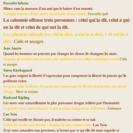
Proverbe hébreu
Mieux vaut la morsure d'un ami que le baiser d'un ennemi.
È meglio il morso di un amico che il bacio di un nemico.
Proverbe juif
La calomnie offense trois personnes : celui qui la dit, celui à qui
on la dit et celui de qui ont la dit.
La calunnia offende tre, chi la dice, a chi la si dice, e di chi la si
dice.
Ciels et nuages
Jean Jaurès
Quand les hommes ne peuvent pas changer les choses ils changent les mots.
Quando gli uomini non possono più cambiare le cose allora cambiano i nomi.
Ciels
et nuages
Sören Kierkegaard
Les gens exigent la liberté d’expression pour compenser la liberté de pensée qu’ils
préfèrent éviter.
La gente esige la libertà di parola per compensare la libertà di pensiero, che invece
rifugge.
Mers et océans
Rudyard Kipling
Les mots sont naturellement la plus puissante drogue utilisée par l'humanité.
Le parole sono, naturalmente, la più potente droga usata dall'uomo.
Animaux
Lao Tseu
Celui qui excelle ne discute pas, il maîtrise sa science et se tait.
Colui che eccelle non discute : domina la sua scienza e tace.
Lao Tseu
Si tu veux connaître une personne, n'écoute pas ce qu'elle dit mais regarde ce