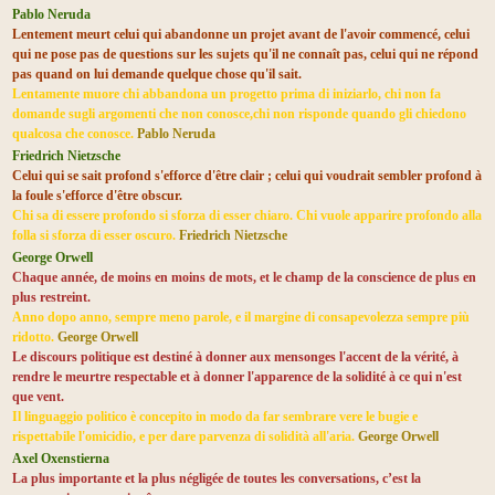
Pablo Neruda
Lentement meurt celui qui abandonne un projet avant de l'avoir commencé, celui
qui ne pose pas de questions sur les sujets qu'il ne connaît pas, celui qui ne répond
pas quand on lui demande quelque chose qu'il sait.
Lentamente muore chi abbandona un progetto prima di iniziarlo, chi non fa
domande sugli argomenti che non conosce,chi non risponde quando gli chiedono
qualcosa che conosce.
Pablo Neruda
Friedrich Nietzsche
Celui qui se sait profond s'efforce d'être clair ; celui qui voudrait sembler profond à
la foule s'efforce d'être obscur.
Chi sa di essere profondo si sforza di esser chiaro. Chi vuole apparire profondo alla
folla si sforza di esser oscuro.
Friedrich Nietzsche
George Orwell
Chaque année, de moins en moins de mots, et le champ de la conscience de plus en
plus restreint.
Anno dopo anno, sempre meno parole, e il margine di consapevolezza sempre più
ridotto.
George Orwell
Le discours politique est destiné à donner aux mensonges l'accent de la vérité, à
rendre le meurtre respectable et à donner l'apparence de la solidité à ce qui n'est
que vent.
Il linguaggio politico è concepito in modo da far sembrare vere le bugie e
rispettabile l'omicidio, e per dare parvenza di solidità all'aria.
George Orwell
Axel Oxenstierna
La plus importante et la plus négligée de toutes les conversations, c’est la