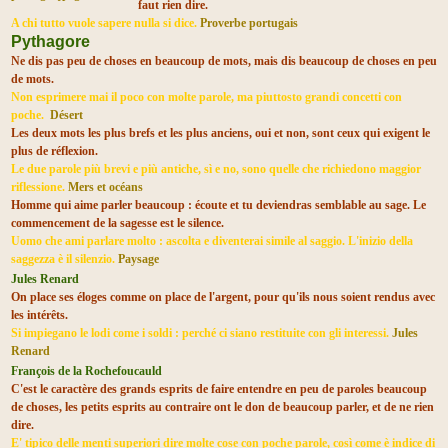
faut rien dire.
A chi tutto vuole sapere nulla si dice.
Proverbe portugais
Pythagore
Ne dis pas peu de choses en beaucoup de mots, mais dis beaucoup de choses en peu
de mots.
Non esprimere mai il poco con molte parole, ma piuttosto grandi concetti con
poche.
Désert
Les deux mots les plus brefs et les plus anciens, oui et non, sont ceux qui exigent le
plus de réflexion.
Le due parole più brevi e più antiche, sì e no, sono quelle che richiedono maggior
riflessione.
Mers et océans
Homme qui aime parler beaucoup : écoute et tu deviendras semblable au sage. Le
commencement de la sagesse est le silence.
Uomo che ami parlare molto : ascolta e diventerai simile al saggio. L'inizio della
saggezza è il silenzio.
Paysage
Jules Renard
On place ses éloges comme on place de l'argent, pour qu'ils nous soient rendus avec
les intérêts.
Si impiegano le lodi come i soldi : perché ci siano restituite con gli interessi.
Jules
Renard
François de la Rochefoucauld
C'est le caractère des grands esprits de faire entendre en peu de paroles beaucoup
de choses, les petits esprits au contraire ont le don de beaucoup parler, et de ne rien
dire.
E' tipico delle menti superiori dire molte cose con poche parole, così come è indice di