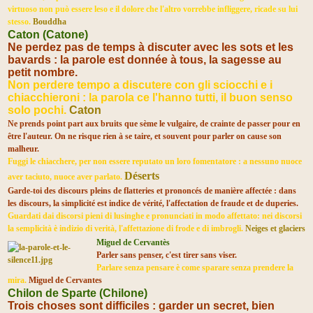
virtuoso non può essere leso e il dolore che l'altro vorrebbe infliggere, ricade su lui
stesso.
Bouddha
Caton (Catone)
Ne perdez pas de temps à discuter avec les sots et les
bavards : la parole est donnée à tous, la sagesse au
petit nombre.
Non perdere tempo a discutere con gli sciocchi e i
chiacchieroni : la parola ce l'hanno tutti, il buon senso
solo pochi.
Caton
Ne prends point part aux bruits que sème le vulgaire, de crainte de passer pour en
être l'auteur. On ne risque rien à se taire, et souvent pour parler on cause son
malheur.
Fuggi le chiacchere, per non essere reputato un loro fomentatore : a nessuno nuoce
Déserts
aver taciuto, nuoce aver parlato.
Garde-toi des discours pleins de flatteries et prononcés de manière affectée : dans
les discours, la simplicité est indice de vérité, l'affectation de fraude et de duperies.
Guardati dai discorsi pieni di lusinghe e pronunciati in modo affettato: nei discorsi
la semplicità è indizio di verità, l'affettazione di frode e di imbrogli.
Neiges et glaciers
Miguel de Cervantès
Parler sans penser, c'est tirer sans viser.
Parlare senza pensare è come sparare senza prendere la
mira.
Miguel de Cervantes
Chilon de Sparte (Chilone)
Trois choses sont difficiles : garder un secret, bien