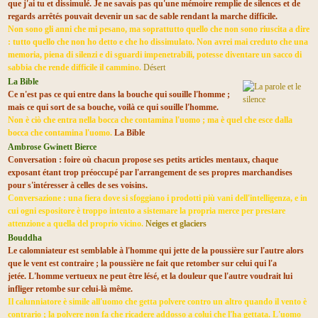
que j'ai tu et dissimulé. Je ne savais pas qu'une mémoire remplie de silences et de
regards arrêtés pouvait devenir un sac de sable rendant la marche difficile.
Non sono gli anni che mi pesano, ma soprattutto quello che non sono riuscita a dire
: tutto quello che non ho detto e che ho dissimulato. Non avrei mai creduto che una
memoria, piena di silenzi e di sguardi impenetrabili, potesse diventare un sacco di
sabbia che rende difficile il cammino.
Désert
La Bible
Ce n'est pas ce qui entre dans la bouche qui souille l'homme ;
mais ce qui sort de sa bouche, voilà ce qui souille l'homme.
Non è ciò che entra nella bocca che contamina l'uomo ; ma è quel che esce dalla
bocca che contamina l'uomo.
La Bible
Ambrose Gwinett Bierce
Conversation : foire où chacun propose ses petits articles mentaux, chaque
exposant étant trop préoccupé par l'arrangement de ses propres marchandises
pour s'intéresser à celles de ses voisins.
Conversazione : una fiera dove si sfoggiano i prodotti più vani dell'intelligenza, e in
cui ogni espositore è troppo intento a sistemare la propria merce per prestare
attenzione a quella del proprio vicino.
Neiges et glaciers
Bouddha
Le calomniateur est semblable à l'homme qui jette de la poussière sur l'autre alors
que le vent est contraire ; la poussière ne fait que retomber sur celui qui l'a
jetée. L'homme vertueux ne peut être lésé, et la douleur que l'autre voudrait lui
infliger retombe sur celui-là même.
Il calunniatore è simile all'uomo che getta polvere contro un altro quando il vento è
contrario ; la polvere non fa che ricadere addosso a colui che l'ha gettata. L'uomo