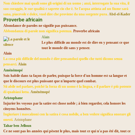
Non chiedere mai quali sono gli origini di un uomo ; anzi, interrogate la sua vita, il
suo coraggio, le sue qualità e saprete cio che è. Se l'acqua attinta ad un fiume sarà
sana, piacevole e dolce, vuol dire che proviene da una sorgente pura.
Abd-el-Kader
Proverbe africain
Abondance de paroles ne signifie pas puissance.
Abbondanza di parole non significa potenza.
Proverbe africain
Alain
Le plus difficile au monde est de dire en y pensant ce que
tout le monde dit sans y penser.
Alain
La cosa più difficile del mondo è dire pensandoci quello che tutti dicono senza
pensarci.
Alain
Aménémopé
Sois habile dans ta façon de parler, puisque la force d'un homme est sa langue et
que le discours est plus puissant que n'importe quel combat.
Sii abile nel parlare, poichè la forza di un uomo è la lingua, e il parlare è più potente
di qualsiasi lotta.
Aménémopé
Aristophane
Injurier
les voyous
par la satire est chose noble ; à bien regarder, cela honore les
citoyens honnêtes.
Ingiuriare i mascalzoni con la satira è cosa nobile, a ben vedere significa onorare gli
onesti.
Aristophane
Tahar ben Jelloun
Ce ne sont pas les années qui pèsent le plus, mais tout ce qui n'a pas été dit, tout ce