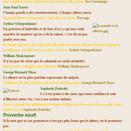
altri vogliano sentire piuttosto che attenersi alla verità.
José Saramago
Jean-Paul Sartre
Chaque parole a des retentissements. Chaque silence aussi.
Ogni parola ha conseguenze. Ogni silenzio anche.
Paysage
Arthur Schopenhauer
En présence d'imbéciles et de fous il n'y a qu'une seule
manière de montrer qu'on a de la raison : c'est de ne pas
parler avec eux.
Di fronte agli sciocchi e agli imbecilli esiste un modo solo per rivelare la propria
intelligenza : quello di non parlare con loro.
Arthur Schopenhauer
William Shakespeare
Il n'est pas de vertu que la calomnie ne sache atteindre.
Mai la virtù è sfuggita alla calunnia.
William Shakespeare
George Bernard Shaw
Le silence est la plus parfaite expression du mépris.
Il silenzio è la più perfetta espressione del disprezzo.
George Bernard Shaw
Sophocle (Sofocle)
Ce n'est point à des mots que nous confions le soin
d'illustrer notre vie, c'est à nos actions mêmes.
Non è a parole che affidiamo il compito di illustrare la nostra vita, ma alle nostre
azioni stesse.
Sophocle (Sofocle)
Proverbe soufi
Si le mot que tu vas prononcer n'est pas plus beau que le silence, ne le prononce
pas.