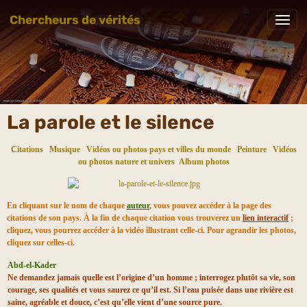
Chercheurs de vérités
La parole et le silence
Citations
Musique
Vidéos ou photos pays et villes du monde
Peinture
Vidéos
ou photos nature et univers
Album photos
En cliquant sur le nom de chaque
auteur
, vous pouvez accéder à la page des
citations de son pays. À la fin de chaque citation vous trouverez un
lien interactif
;
cliquez, vous pourrez accéder à la vidéo illustrant celle-ci. Pour agrandir les photos,
cliquez sur celles-ci.
Abd-el-Kader
Ne demandez jamais quelle est l’origine d’un homme ; interrogez plutôt sa vie, son
courage, ses qualités et vous saurez ce qu’il est. Si l’eau puisée dans une rivière est
saine, agréable et douce, c’est qu’elle vient d’une source pure.