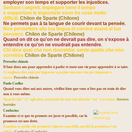
employer son temps et supporter les injustices.
Serbare i segreti, impiegare bene il tempo
e sopportare le ingiustizie sono tre cose molto
difficili.
Chilon de Sparte (Chilone)
Ne permets pas à ta
langue de courir devant ta pensée.
Non permettere alla tua lingua di correre avanti al tuo
pensiero.
Chilon de Sparte (Chilone)
Quand on dit ce qu'on ne devrait pas dire, on s'expose à
entendre ce qu'on ne voudrait pas entendre.
Chi dice quel che non dovrebbe, sente quello che non
vorrebbe.
Chilon de Sparte (Chilone)
Proverbe chinois
Il faut deux ans pour apprendre à parler et toute une vie pour apprendre à se taire.
Ci vogliono due anni per imparare a parlare ma una vita per imparare a
tacere.
Proverbe chinois
Paolo Coelho
Quand vous dites oui aux autres, vérifiez bien que vous n'êtes pas en train de dire
non à vous-même.
Quando dici "sì" agli altri, assicurati che non stai dicendo "no" a te stesso.
Aurores
boréales
Confucius
Examine si ce que tu promets est juste et possible, car la
promesse est une dette.
Esamina se quello che prometti è giusto e possibile, perchè la promessa è un
debito.
Confucius (Confucio)