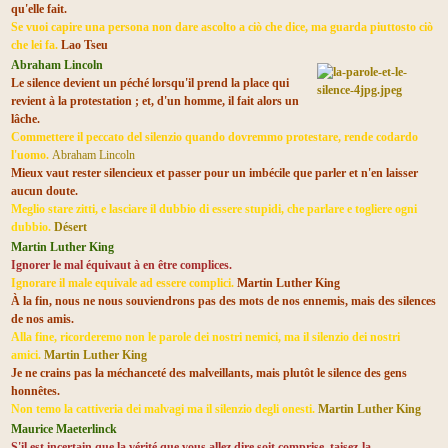
qu'elle fait.
Se vuoi capire una persona non dare ascolto a ciò che dice, ma guarda piuttosto ciò
che lei fa.
Lao Tseu
Abraham Lincoln
Le silence devient un péché lorsqu'il prend la place qui
revient à la protestation ; et, d'un homme, il fait alors un
lâche.
Commettere il peccato del silenzio quando dovremmo protestare, rende codardo
l'uomo.
Abraham Lincoln
Mieux vaut rester silencieux et passer pour un imbécile que parler et n'en laisser
aucun doute.
Meglio stare zitti, e lasciare il dubbio di essere stupidi, che parlare e togliere ogni
dubbio.
Désert
Martin Luther King
Ignorer le mal équivaut à en être complices.
Ignorare il male equivale ad essere complici.
Martin Luther King
À la fin, nous ne nous souviendrons pas des mots de nos ennemis, mais des silences
de nos amis.
Alla fine, ricorderemo non le parole dei nostri nemici, ma il silenzio dei nostri
amici.
Martin Luther King
Je ne crains pas la méchanceté des malveillants, mais plutôt le silence des gens
honnêtes.
Non temo la cattiveria dei malvagi
ma il silenzio degli onesti.
Martin Luther King
Maurice Maeterlinck
S'il est incertain que la vérité que vous allez dire soit comprise, taisez-la.