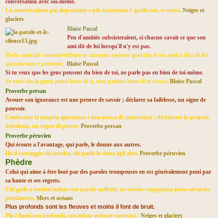
conversation avec soi-même.
La conversazione più importante e più trascurata è quella con se stessi.
Neiges et
glaciers
Blaise Pascal
Peu d'amitiés subsisteraient, si chacun savait ce que son
ami dit de lui lorsqu'il n'y est pas.
Poche amicizie sussisterebbero se ciascuno sapesse quel che il suo amico dice di lui
quando non è presente.
Blaise Pascal
Si tu veux que les gens pensent du bien de toi, ne parle pas en bien de toi-même.
Se vuoi che la gente pensi bene di te, non parlare bene di te stesso.
Blaise Pascal
Proverbe persan
Avouer son ignorance est une preuve de savoir ; déclarer sa faiblesse, un signe de
pouvoir.
Confessare la propria ignoranza è una prova di conoscenza ; dichiarare la propria
debolezza, un segno di potere.
Proverbe persan
Proverbe péruvien
Qui écoute a l'avantage, qui parle, le donne aux autres.
Ha il vantaggio chi ascolta, chi parla lo dona agli altri.
Proverbe péruvien
Phèdre
Celui qui aime à être loué par des paroles trompeuses en est généralement puni par
sa honte et ses regrets.
Chi gode a sentirsi lodare con parole sudbole, ne sconta vergognosa pena col tardo
pentimento.
Mers et océans
Plus profonds sont les fleuves et moins il font de bruit.
Più i fiumi son profondi, con minor rumore scorrono.
Neiges et glaciers