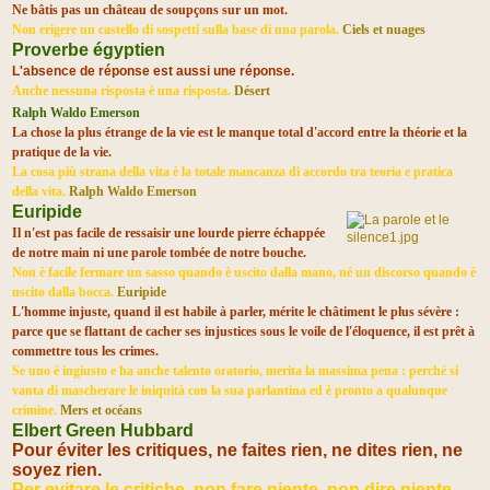
Ne bâtis pas un château de soupçons sur un mot.
Non erigere un castello di sospetti sulla base di una parola.
Ciels et nuages
Proverbe égyptien
L'absence de réponse est aussi une réponse.
Anche nessuna risposta è una risposta.
Désert
Ralph Waldo Emerson
La chose la plus étrange de la vie est le manque total d'accord entre la théorie et la
pratique de la vie.
La cosa più strana della vita è la totale mancanza di accordo tra teoria e pratica
della vita.
Ralph Waldo Emerson
Euripide
Il n'est pas facile de ressaisir une lourde pierre échappée
de notre main ni une parole tombée de notre bouche.
Non è facile fermare un sasso quando è uscito dalla mano, né un discorso quando è
uscito dalla bocca.
Euripide
L'homme injuste, quand il est habile à parler, mérite le châtiment le plus sévère :
parce que se flattant de cacher ses injustices sous le voile de l'éloquence, il est prêt à
commettre tous les crimes.
Se uno è ingiusto e ha anche talento oratorio, merita la massima pena : perché si
vanta di mascherare le iniquità con la sua parlantina ed è pronto a qualunque
crimine.
Mers et océans
Elbert Green Hubbard
Pour éviter les critiques, ne faites rien, ne dites rien, ne
soyez rien.
Per evitare le critiche, non fare niente, non dire niente,