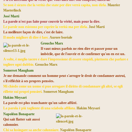
Se non è sicuro che la verità che state per dire verrà capita, non dirla.
Maurice
Maeterlinck
José Marti
La parole n'est pas faite pour couvrir la vérité, mais pour la dire.
Le parole non esistono per coprire la verità ma per dirla.
José Marti
La meilleure façon de dire, c'est de faire.
Il modo migliore di dire è fare.
Aurore boréale
Groucho Marx
Il vaut mieux parfois ne rien dire et passer pour un
imbécile, que de l'ouvrir et de confirmer qu'on en est un.
A volte, è meglio tacere e dare l'impressione di essere stupidi, piuttosto che parlare e
togliere ogni dubbio.
Groucho Marx
Somerset Maugham
Je me demande comment un homme peut s'arroger le droit de condamner autrui,
s'il réfléchit à ses propres pensées.
Mi chiedo come un uomo si puo arrogare il diritto di condannare gli altri, se egli
riflette sui propri pensieri.
Somerset Maugham
Hakim Meysari
La parole est plus tranchante qu'un sabre affûté.
La parola è più tagliente di una sciabola affilata.
Hakim Meysari
Napoléon Bonaparte
Qui sait flatter sait aussi
calomnier.
Chi sa lusingare sa anche calunniare.
Napoléon Bonaparte