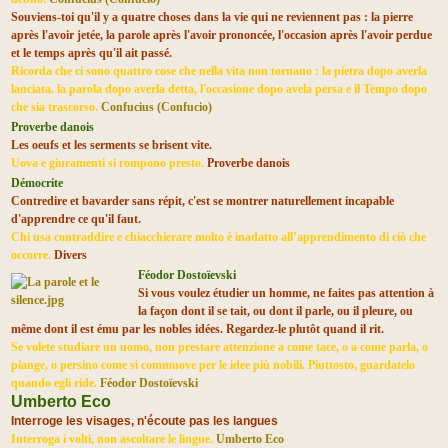
Souviens-toi qu'il y a quatre choses dans la vie qui ne reviennent pas :
l
a pierre
après l'avoir jetée,
la parole après l'avoir prononcée,
l'occasion après l'avoir perdue
et le temps après qu'il ait passé.
Ricorda che ci sono quattro cose che nella vita non tornano : la pietra dopo averla
lanciata. la parola dopo averla detta, l'occasione dopo avela persa e il Tempo dopo
che sia trascorso.
Confucius (Confucio)
Proverbe danois
Les oeufs et les serments se brisent vite.
Uova e giuramenti si rompono presto.
Proverbe danois
Démocrite
Contredire et bavarder sans répit, c'est se montrer naturellement incapable
d'apprendre ce qu'il faut.
Chi usa contraddire e chiacchierare molto è inadatto all’apprendimento di ciò che
occorre.
Divers
Féodor Dostoïevski
Si vous voulez étudier un homme, ne faites pas attention à
la façon dont il se tait, ou dont il parle, ou il pleure, ou
même dont il est ému par les nobles idées. Regardez-le plutôt quand il rit.
Se volete studiare un uomo, non prestare attenzione a come tace, o a come parla, o
piange, o persino come si commuove per le idee più nobili. Piuttosto, guardatelo
quando egli ride.
Féodor Dostoïevski
Umberto Eco
Interroge les visages, n'écoute pas les langues
Interroga i volti, non ascoltare le lingue.
Umberto Eco