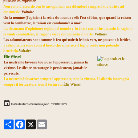
puissiez les exprimer.
Non sono d'accordo con le tue opinioni, ma difenderò sempre il tuo diritto ad
esprimerle.
Voltaire
On la nomme (l'opinion) la reine du monde ; elle l'est si bien, que quand la raison
veut la combattre, la raison est condamnée à mort.
La chiamano (l'opinione) regina del mondo ; lo è cosi tanto che quando la ragione
la vuole combattere, la ragione viene condannata a morte.
Voltaire
Les calomniateurs sont comme le feu qui noircit le bois vert, ne pouvant le brûler.
I calunniatori sono come il fuoco che annerisce il legno verde non potendo
bruciarlo.
Voltaire
Élie Wiesel
La neutralité favorise toujours l'oppresseur, jamais la
victime. Le silence encourage le persécuteur, jamais le
persécuté.
La neutralità favorisce sempre l'oppressore, non la vittima. Il silenzio incoraggia
sempre il torturatore, non il torturato.
Élie Wiesel
Date de dernière mise à jour : 11/08/2019
Partager
Facebook
X
Email