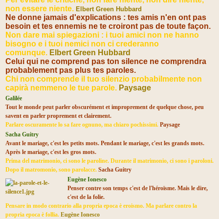
non essere niente.
Elbert Green Hubbard
Ne donne jamais d'explications : tes amis n'en ont pas
besoin et tes ennemis ne te croiront pas de toute façon.
Non dare mai spiegazioni : i tuoi amici non ne hanno
bisogno e i tuoi nemici non ci crederanno
comunque.
Elbert Green Hubbard
Celui qui ne comprend pas ton silence ne comprendra
probablement pas plus tes paroles.
Chi non comprende il tuo silenzio probabilmente non
capirà nemmeno le tue parole.
Paysage
Galilée
Tout le monde peut parler obscurément et improprement de quelque chose, peu
savent en parler proprement et clairement.
Parlare oscuramente lo sa fare ognuno, ma chiaro pochissimi.
Paysage
Sacha Guitry
Avant le mariage, c'est les petits mots. Pendant le mariage, c'est les grands mots.
Après le mariage, c'est les gros mots.
Prima del matrimonio, ci sono le paroline. Durante il matrimonio, ci sono i paroloni.
Dopo il matromonio, sono parolacce.
Sacha Guitry
Eugène Ionesco
Penser contre son temps c'est de l'héroïsme. Mais le dire,
c'est de la folie.
Pensare in modo contrario alla propria epoca è eroismo. Ma parlare contro la
propria epoca è follia.
Eugène Ionesco