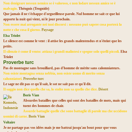
Non denigrare nessun nemico se è valoroso, e non lodare nessun amico se è
malvagio.
Théognis (Teognide)
Que jamais il ne t'échappe d'orgueilleuse parole. Nul homme ne sait ce que lui
apporte la nuit qui vient, ni le jour prochain.
Non essere mai arrogante nei tuoi discorsi : nessuno può sapere cosa porterà la
notte e che cosa il giorno.
Paysage
Elsa Triolet
Le silence est comme le vent : il attise les grands malentendus et n'éteint que les
petits.
Il silenzio è come il vento: attizza i grandi malintesi e spegne solo quelli piccoli.
Elsa
Triolet
Proverbe turc
Pas de montagne sans brouillard, pas d'homme de mérite sans calomniateurs.
Non esiste montagna senza nebbia, non esiste uomo di merito senza
calunniatori.
Proverbe turc
Le sage ne dit pas ce qu'il sait, le sot ne sait pas ce qu'il dit.
Il saggio non dice quello che sa, lo stolto non sa quello che dice.
Désert
Boris Vian
Absurdes batailles que celles qui sont des batailles de mots, mais qui
tuent des hommes de chair.
Assurde battaglie quelle che sono battaglie di parole ma che uccidono
uomini di carne.
Boris Vian
Voltaire
Je ne partage pas vos idées mais je me battrai jusqu'au bout pour que vous