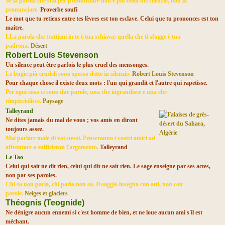
Se la parola che stai per pronunciare non è più bella del silenzio, non la
pronunciare.
Proverbe soufi
Le mot que tu retiens entre tes lèvres est ton esclave. Celui que
tu prononces est ton
maître.
LLa parola che trattieni in te è tua schiava; quella che ti sfugge è tua
padrona.
Désert
Robert Louis Stevenson
Un silence peut être parfois le plus cruel des mensonges.
Le bugie più crudeli sono spesso dette in silenzio.
Robert Louis Stevenson
Pour chaque chose il existe deux mots : l'un qui grandit et l'autre qui rapetisse.
Per ogni cosa ci sono due parole, una che ingrandisce e una che
rimpicciolisce.
Paysage
Talleyrand
Ne dites jamais du mal de vous ; vos amis en diront
toujours assez.
Mai parlare male di voi stessi. Penseranno i vostri amici ad
affrontare a sufficienza l'argomento.
Talleyrand
Le Tao
Celui qui sait ne dit rien, celui qui dit ne sait rien. Le sage enseigne par ses actes,
non par ses paroles.
Chi sa non parla, chi parla non sa. Il saggio insegna con atti, non con
parole.
Neiges et glaciers
Théognis (Teognide)
Ne dénigre aucun ennemi si c'est homme de bien, et ne loue aucun ami s'il est
méchant.