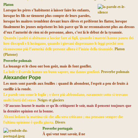
Platon
Lorsque les pères s’habituent à laisser faire les enfants,
lorsque les fils ne tiennent plus compte de leurs paroles,
lorsque les maîtres tremblent devant leurs élèves et préfèrent les flatter, lorsque
finalement les jeunes méprisent
les lois parce qu’ils ne reconnaissent plus au-dessus
d’eux l’autorité de rien ni de personne, alors, c’est là le début de la tyrannie.
Quando i padri si abituano a lasciar fare ai figli, quando i maestri hanno paura dei
loro discepoli e li lusingano, quando i giovani disprezzano le leggi perchè non
riconoscono più l’autorità delle persone allora è l’inizio della tirannide.
Platon
(Platone)
Proverbe polonais
La louange et le chou ont bon goût, mais ils font gonfler
.
La lode e il cavolo hanno un buon sapore, ma danno gonfiori.
Proverbe polonais
Alexander Pope
Les mots sont pareils aux feuilles : quand ils abondent, l'esprit a peu de fruits à
cueillir à la ronde.
Le parole son come le foglie ; e dove più abbondano, raramente sotto si trovano
molti frutti del senso.
Neiges et glaciers
>D'aucuns louent le matin ce qu'ils critiquent le soir, mais il pensent toujours que
la dernière opinion est la bonne.
Alcuni lodano la mattina ciò che alla sera criticano ; ma pensano sempre che
l'ultima opinione è quella giusta.
Divers
Proverbe portugais
À qui veut tout savoir, il ne