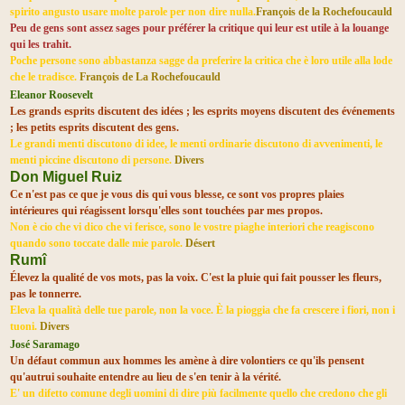
spirito angusto usare molte parole per non dire nulla.
François de la Rochefoucauld
Peu de gens sont assez sages pour préférer la critique qui leur est utile à la louange
qui les trahit.
Poche persone sono abbastanza sagge da preferire la critica che è loro utile alla lode
che le tradisce.
François de La Rochefoucauld
Eleanor Roosevelt
Les grands esprits discutent des idées ; les esprits moyens discutent des événements
; les petits esprits discutent des gens.
Le grandi menti discutono di idee, le menti ordinarie discutono di avvenimenti, le
menti piccine discutono di persone.
Divers
Don Miguel Ruiz
Ce n'est pas ce que je vous dis qui vous blesse, ce sont vos propres plaies
intérieures qui réagissent lorsqu'elles sont touchées par mes propos.
Non è cio che vi dico che vi ferisce, sono le vostre piaghe interiori che reagiscono
quando sono toccate dalle mie parole.
Désert
Rumî
Élevez la qualité de vos mots, pas la voix. C'est la pluie qui fait pousser les fleurs,
pas le tonnerre.
Eleva la qualità delle tue parole, non la voce. È la pioggia che fa crescere i fiori, non i
tuoni.
Divers
José Saramago
Un défaut commun aux hommes les amène à dire volontiers ce qu'ils pensent
qu'autrui souhaite entendre au lieu de s'en tenir à la vérité.
E' un difetto comune degli uomini di dire più facilmente quello che credono che gli