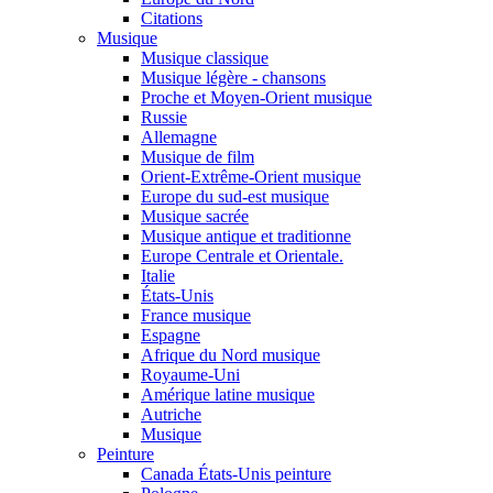
Citations
Musique
Musique classique
Musique légère - chansons
Proche et Moyen-Orient musique
Russie
Allemagne
Musique de film
Orient-Extrême-Orient musique
Europe du sud-est musique
Musique sacrée
Musique antique et traditionne
Europe Centrale et Orientale.
Italie
États-Unis
France musique
Espagne
Afrique du Nord musique
Royaume-Uni
Amérique latine musique
Autriche
Musique
Peinture
Canada États-Unis peinture