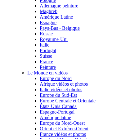
Pologne
Allemagne peinture
Maghreb
Amérique Latine
Espagne
Pays-Bas - Belgique
Russie
Royaume-Uni
Italie
Portugal
Suisse
France
Peinture
Le Monde en vidéos
Europe du Nord
Afrique vidéos et photos
Italie vidéos et photos
Europe du Sud-Est
Europe Centrale et Orientale
États-Unis-Canada
Espagne-Portugal
Amérique latine
Europe du Nord-Ouest
Orient et Extrême-Orient
France vidéos et photos