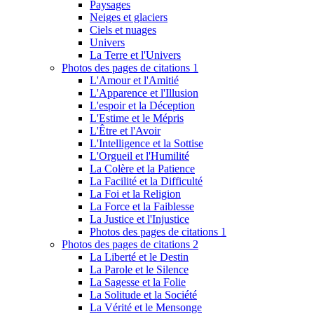
Paysages
Neiges et glaciers
Ciels et nuages
Univers
La Terre et l'Univers
Photos des pages de citations 1
L'Amour et l'Amitié
L'Apparence et l'Illusion
L'espoir et la Déception
L'Estime et le Mépris
L'Être et l'Avoir
L'Intelligence et la Sottise
L'Orgueil et l'Humilité
La Colère et la Patience
La Facilité et la Difficulté
La Foi et la Religion
La Force et la Faiblesse
La Justice et l'Injustice
Photos des pages de citations 1
Photos des pages de citations 2
La Liberté et le Destin
La Parole et le Silence
La Sagesse et la Folie
La Solitude et la Société
La Vérité et le Mensonge