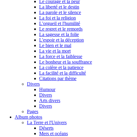
Le courage et la peur
La liberté et le destin
La parole et le silence
La foi et la religion
L'orgueil et l'humilité
Le regret et le remords
La sagesse et la folie
L'espoir et la déception
Le bien et le mal
La vie et la mort
La force et la faiblesse
Le bonheur et la souffrance
La colère et la patience
La facilité et la difficulté
Citations par thème
Divers
Humour
Divers
Arts divers
Divers
Pages
Album photos
La Terre et l'Univers
Déserts
Mers et océans