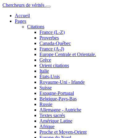
Chercheurs de vérités
Accueil
Pages
Citations
France (L-Z)
Proverbes
Canada-Québec
France (A-J)
Europe Centrale et Orientale.
Grèce
Orient citations
Italie
États-Unis
Royaume-Uni - Irlande
Suisse
Espagne-Portugal
Belgique-Pays-Bas
Russie
Allemagne - Autriche
Textes sacrés
Amérique Latine
Afrique
Proche et Moyen-Orient
Europe du Nord