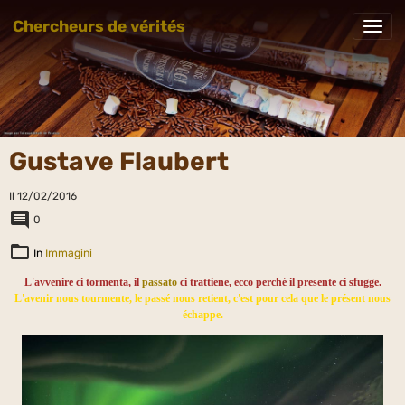
Chercheurs de vérités
Gustave Flaubert
Il 12/02/2016
0
In
Immagini
L'avvenire ci tormenta, il
passato
ci trattiene, ecco perché il presente ci sfugge.
L'avenir nous tourmente, le passé nous retient, c'est pour cela que le présent nous
échappe.