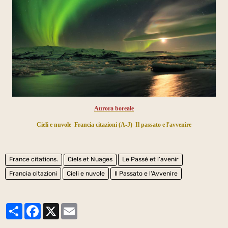
Aurora boreale
Cieli e nuvole
Francia citazioni (A-J)
Il passato e l'avvenire
France citations.
Ciels et Nuages
Le Passé et l'avenir
Francia citazioni
Cieli e nuvole
Il Passato e l'Avvenire
Partager
Facebook
X
Email