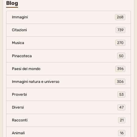
Blog
Immagini
268
Citazioni
739
Musica
270
Pinacoteca
50
Paesi del mondo
396
Immagini natura e universo
306
Proverbi
53
Diversi
47
Racconti
21
Animali
16