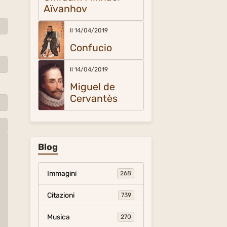
Aïvanhov
Il 14/04/2019
Confucio
Il 14/04/2019
Miguel de
Cervantès
Blog
Immagini
268
Citazioni
739
Musica
270