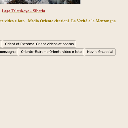
Lago Teletskoye - Siberia
e video e foto
Medio Oriente citazioni
La Verità e la Menzongna
Orient et Extrême-Orient vidéos et photos
a menzogna
Oriente-Estremo Oriente video e foto
Nevi e Ghiacciai