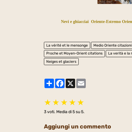
Nevi e ghiacciai
Oriente-Estremo Orient
La vérité et le mensonge
Medio Oriente citazioni
Proche et Moyen-Orient citations
La verità e l
Neiges et glaciers
Partager
Facebook
X
Email
★
★
★
★
★
3
voti. Media di
5
su 5.
Aggiungi un commento