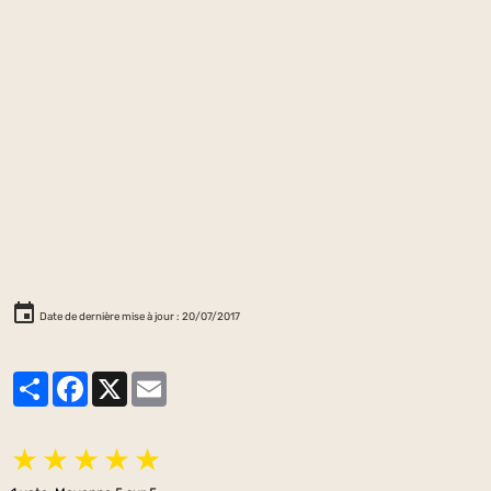
Date de dernière mise à jour : 20/07/2017
Partager
Facebook
X
Email
★
★
★
★
★