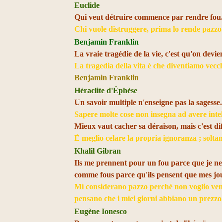
Euclide
Qui veut détruire commence par rendre fou
Chi vuole distruggere, prima lo rende pazzo
Benjamin Franklin
La vraie tragédie de la vie, c'est qu'on devie
La tragedia della vita è che diventiamo vecc
Benjamin Franklin
Héraclite d'Éphèse
Un savoir multiple n'enseigne pas la sagesse
Sapere molte cose non insegna ad avere intel
Mieux vaut cacher sa déraison, mais c'est diff
È meglio celare la propria ignoranza ; soltan
Khalil Gibran
Ils me prennent pour un fou parce que je ne 
comme fous parce qu'ils pensent que mes jou
Mi considerano pazzo perché non voglio vend
pensano che i miei giorni abbiano un prezz
Eugène Ionesco