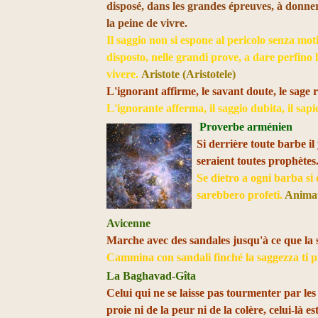
disposé, dans les grandes épreuves, à donner
la peine de vivre.
Il saggio non si espone al pericolo senza mot
disposto, nelle grandi prove, a dare perfino 
vivere.
Aristote (Aristotele)
L'ignorant affirme, le savant doute, le sage r
L'ignorante afferma, il saggio dubita, il sapie
Proverbe arménien
Si derrière toute barbe il 
seraient toutes prophètes
Se dietro a ogni barba si 
sarebbero profeti.
Anima
Avicenne
Marche avec des sandales jusqu'à ce que la s
Cammina con sandali finché la saggezza ti p
La Baghavad-Gîta
Celui qui ne se laisse pas tourmenter par les s
proie ni de la peur ni de la colère, celui-là e