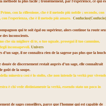
a méthode la plus facile ; troisièmement, par l'expérience, ce qui es
rimo, con la riflessione, che è il metodo più nobile ; secondo, con
zo, con l'esperienza, che è il metodo più amaro.
Confucius(Confucio
compagnon qui te soit égal ou supérieur, alors continue ta route seu
e des inconscients.
 che sia migliore di te, o tuo uguale, prosegui il tuo cammino,
degli inconsapevoli.
Univers
ès d’un sage, il ne connaîtra rien de la sagesse pas plus que la louch
 douée de discernement restait auprès d’un sage, elle connaîtrait
le goût de la soupe.
ella minestra così è lo stolto, che non intende la verità pur vivend
stra è chi vede distintamente la verità, essendo stato un poco in
lement de sages conseillers, parce que l'homme qui est capable de