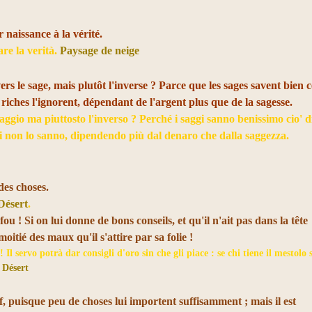
 naissance à la vérité.
re la verità.
Paysage de neige
ers le sage, mais plutôt l'inverse ? Parce que les sages savent bien c
 riches l'ignorent, dépendant de l'argent plus que de la sagesse.
aggio ma piuttosto l'inverso ? Perché i saggi sanno benissimo cio' d
hi non lo sanno, dipendendo più dal denaro che dalla saggezza.
des choses.
Désert
.
u ! Si on lui donne de bons conseils, et qu'il n'ait pas dans la tête
 moitié des maux qu'il s'attire par sa folie !
Il servo potrà dar consigli d'oro sin che gli piace : se chi tiene il mestolo s
!
Désert
, puisque peu de choses lui importent suffisamment ; mais il est