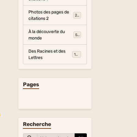
Photos des pages de
281
citations 2
À la découverte du
54
monde
Des Racines et des
134
Lettres
Pages
é
Recherche