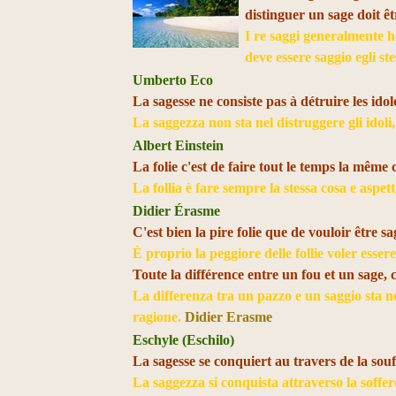
distinguer un sage doit ê
I re saggi generalmente h
deve essere saggio egli st
Umberto Eco
La sagesse ne consiste pas à détruire les idol
La saggezza non sta nel distruggere gli idoli
Albert Einstein
La folie c'est de faire tout le temps la même 
La follia è fare sempre la stessa cosa e aspett
Didier Érasme
C'est bien la pire folie que de vouloir être 
È proprio la peggiore delle follie voler esser
Toute la différence entre un fou et un sage, c
La differenza tra un pazzo e un saggio sta nel
ragione.
Didier Erasme
Eschyle (Eschilo)
La sagesse se conquiert au travers de la sou
La saggezza si conquista attraverso la soffe