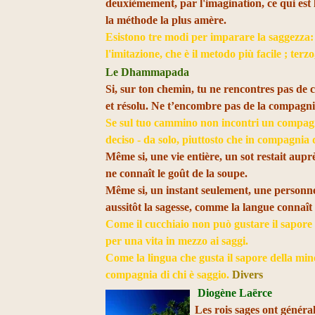
deuxièmement, par l'imagination, ce qui est l
la méthode la plus amère.
Esistono tre modi per imparare la saggezza: P
l'imitazione, che è il metodo più facile ; ter
Le Dhammapada
Si, sur ton chemin, tu ne rencontres pas de 
et résolu. Ne t’encombre pas de la compagni
Se sul tuo cammino non incontri un compagno
deciso - da solo, piuttosto che in compagnia 
Même si, une vie entière, un sot restait aupr
ne connaît le goût de la soupe.
Même si, un instant seulement, une personne
aussitôt la sagesse, comme la langue connaît 
Come il cucchiaio non può gustare il sapore d
per una vita in mezzo ai saggi.
Come la lingua che gusta il sapore della mine
compagnia di chi è saggio.
Divers
Diogène Laërce
Les rois sages ont généra