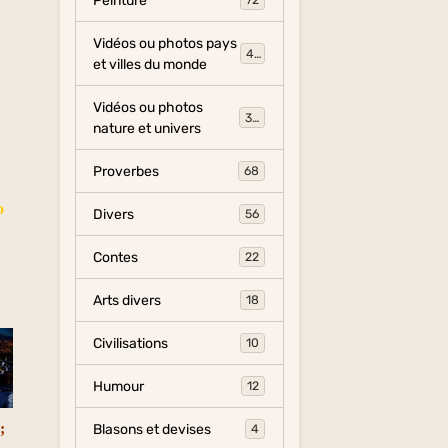
Peinture
72
Vidéos ou photos pays
454
et villes du monde
Vidéos ou photos
325
nature et univers
Proverbes
68
o
Divers
56
Contes
22
Arts divers
18
Civilisations
10
Humour
12
;
Blasons et devises
4