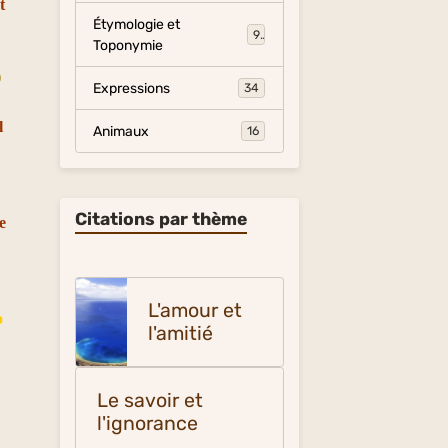
t
Étymologie et
9
Toponymie
)
Expressions
34
l
Animaux
16
Citations par thème
e
L'amour et
o
l'amitié
Le savoir et
l'ignorance