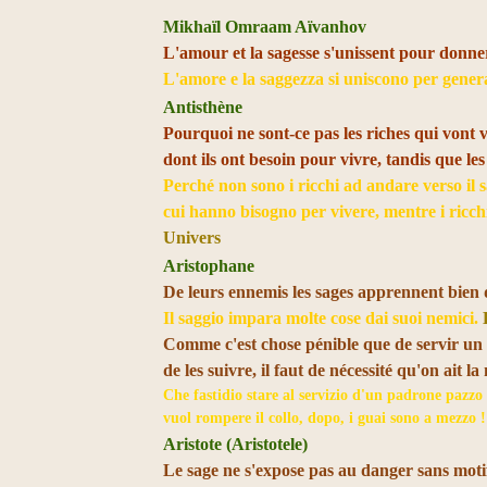
Mikhaïl Omraam Aïvanhov
L'amour et la sagesse s'unissent pour donner
L'amore e la saggezza si uniscono per genera
Antisthène
Pourquoi ne sont-ce pas les riches qui vont v
dont ils ont besoin pour vivre, tandis que les
Perché non sono i ricchi ad andare verso il s
cui hanno bisogno per vivere, mentre i ricc
Univers
Aristophane
De leurs ennemis les sages apprennent bien 
Il saggio impara molte cose dai suoi nemici.
Comme c'est chose pénible que de servir un fo
de les suivre, il faut de nécessité qu'on ait la
Che fastidio stare al servizio d'un padrone pazzo ! 
vuol rompere il collo, dopo, i guai sono a mezzo 
Aristote (Aristotele)
Le sage ne s'expose pas au danger sans motif