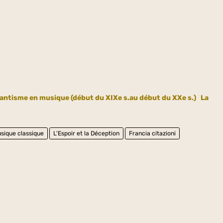
ntisme en musique (début du XIXe s.au début du XXe s.)
La
sique classique
L'Espoir et la Déception
Francia citazioni