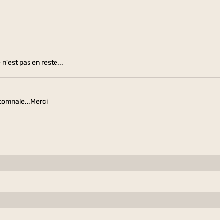
 n'est pas en reste...
tomnale...Merci