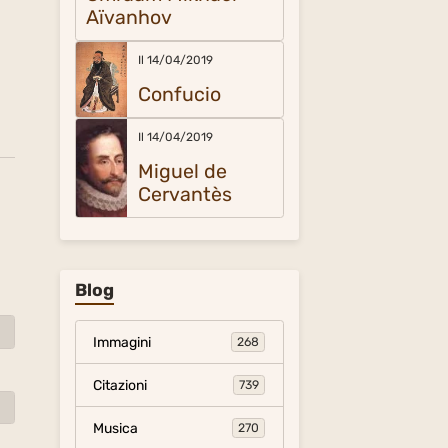
Aïvanhov
Il 14/04/2019
Confucio
Il 14/04/2019
Miguel de
Cervantès
Blog
Immagini
268
Citazioni
739
Musica
270