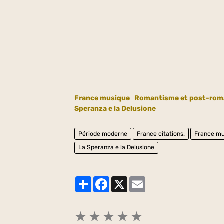
France musique
Romantisme et post-roma
Speranza e la Delusione
Période moderne
France citations.
France mu
La Speranza e la Delusione
Partager
Facebook
X
Email
★
★
★
★
★