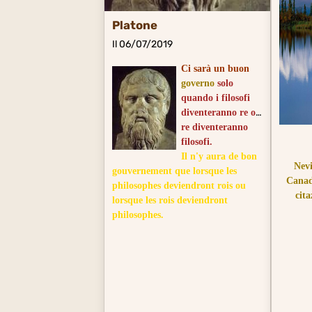
Platone
Il 06/07/2019
Ci sarà un buon
governo
solo
quando i filosofi
diventeranno re o i
re diventeranno
filosofi.
Il n'y aura de bon
Nevi
gouvernement que lorsque les
Canad
philosophes deviendront rois ou
cita
lorsque les rois deviendront
philosophes.