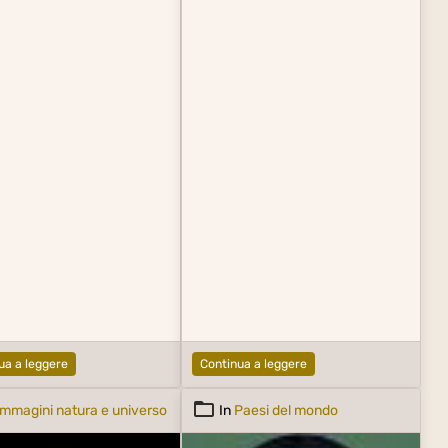
ua a leggere
Continua a leggere
Immagini natura e universo
In
Paesi del mondo