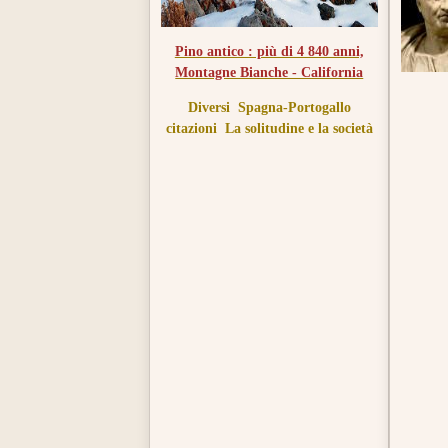
Pino antico : più di 4 840 anni,
Montagne Bianche - California
Diversi
Spagna-Portogallo
citazioni
La solitudine e la società