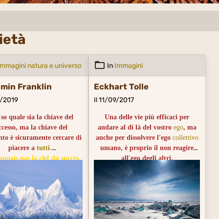
à
ietà
Immagini natura e universo
In
Immagini
min Franklin
Eckhart Tolle
3/2019
Il 11/09/2017
so quale sia la chiave del
Una delle vie più efficaci per
ccesso, ma la chiave del
andare al di là del vostro
ego
, ma
nto è sicuramente cercare di
anche per dissolvere l'ego
collettivo
piacere a
tutti.
umano, è proprio il non reagire
onnais pas la clef du succès,
all'ego degli altri.
elle de l'échec est celle qui
Ne pas réagir à l'ego des autres est
 à essayer de plaire à tout le
l'une des façons les plus efficaces
monde.
non seulement de dépasser l'égo
chez vous, mais également de
participer à la dissolution de l'égo