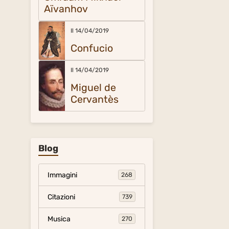
Aïvanhov
Il 14/04/2019
Confucio
Il 14/04/2019
Miguel de
Cervantès
Blog
Immagini
268
Citazioni
739
Musica
270