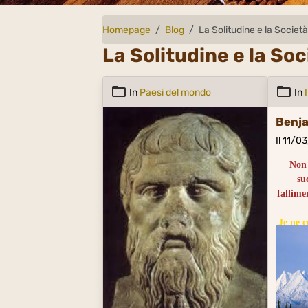
Homepage
Blog
La Solitudine e la Societ
La Solitudine e la Soc
In
Paesi del mondo
In
Benja
Il 11/0
Non 
su
fallime
Je ne c
mais c
consiste