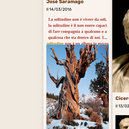
José Saramago
Il 14/03/2016
La solitudine non è vivere da soli,
la solitudine è il non essere capaci
di fare compagnia a qualcuno o a
qualcosa che sta dentro di noi. La
solitudine
non è un albero in mezzo
ad una pianura, è la distanza tra la
linfa profonda e la corteccia, tra la
foglia e la radice.
La solitude, ce n'est pas vivre seul,
c'est être incapable de tenir
compagnie à quelqu'un ou à
quelque chose qui est au fond de
nous, la solitude, ce n'est pas
Cice
l'arbre isolé au milieu de la plaine,
c'est la distance entre la sève
Il 13/0
profonde et l'écorce, entre la feuille
et la racine.