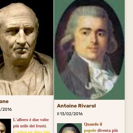
rone
Antoine Rivarol
2/2016
Il 13/02/2016
L'albero è due volte
Quando il
più utile dei frutti.
popolo
diventa più
L'arbre est deux fois