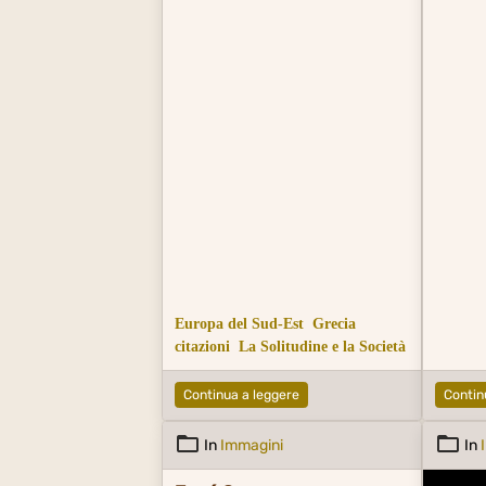
Europa del Sud-Est
Grecia
citazioni
La Solitudine e la Società
Continua a leggere
Contin
In
Immagini
In