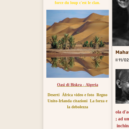
force du loup c'est le clan.
Maha
Il 11/0
Oasi di Biskra - Algeria
Deserti
África video e foto
Regno
Unito-Irlanda citazioni
La forza e
la debolezza
ola d'
; ad u
inchin