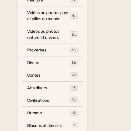
Peinture
72
Vidéos ou photos pays
454
et villes du monde
Vidéos ou photos
325
nature et univers
Proverbes
68
Divers
56
Contes
22
Arts divers
18
Civilisations
10
Humour
12
Blasons et devises
4