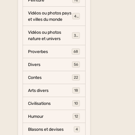
Peinture
72
Vidéos ou photos pays
454
et villes du monde
Vidéos ou photos
325
nature et univers
Proverbes
68
Divers
56
Contes
22
Arts divers
18
Civilisations
10
Humour
12
Blasons et devises
4