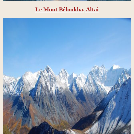
Le Mont Béloukha, Altai