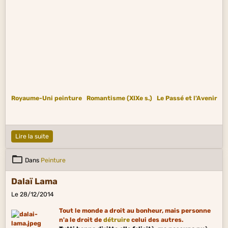
Europe Centrale et Orientale citations
Italie peinture
Renaissance (XIVe s. au
début XVIIe)
Italie musique
Musique de film
Le Bonheur et la Souffrance
Le Passé et l'Avenir
Le Regret et le Remords
Royaume-Uni peinture
Romantisme (XIXe s.)
Le Passé et l'Avenir
Lire la suite
Dans
Peinture
Dalaï Lama
Le 28/12/2014
Tout le monde a droit au bonheur, mais personne
n'a le droit de
détruire
celui des autres.