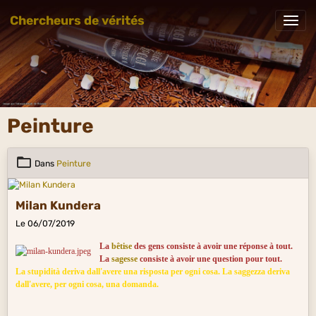
Chercheurs de vérités
Peinture
Dans
Peinture
Milan Kundera
Le 06/07/2019
La
bêtise
des gens consiste à avoir une réponse à tout.
La
sagesse
consiste à avoir une question pour tout.
La stupidità deriva dall'avere una risposta per ogni cosa. La saggezza deriva
dall'avere, per ogni cosa, una domanda.