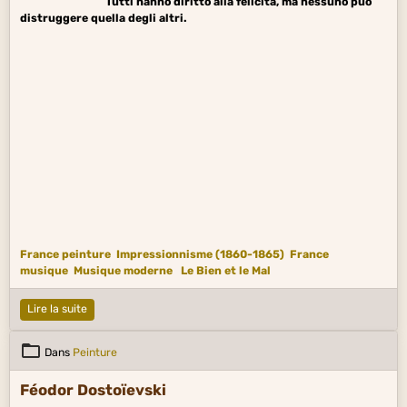
Tutti hanno diritto alla felicità, ma nessuno può
distruggere quella degli altri.
France peinture
Impressionnisme (1860-1865)
France
musique
Musique moderne
Le Bien et le Mal
Lire la suite
Dans
Peinture
Féodor Dostoïevski