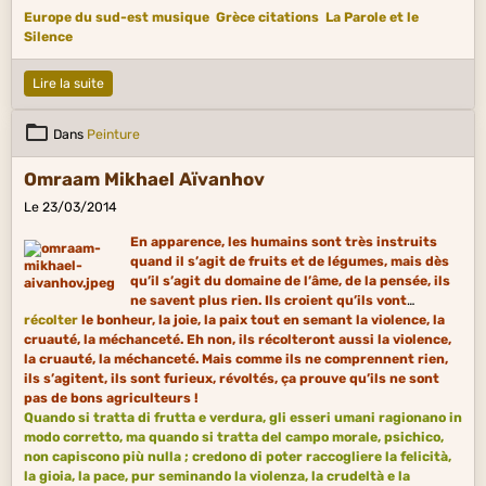
Europe du sud-est musique
Grèce citations
La Parole et le
Silence
Lire la suite
Dans
Peinture
Omraam Mikhael Aïvanhov
Le 23/03/2014
En apparence, les humains sont très instruits
quand il s’agit de fruits et de légumes, mais dès
qu’il s’agit du domaine de l’âme, de la pensée, ils
ne savent plus rien. Ils croient qu’ils vont
récolter
le bonheur, la joie, la paix tout en semant la violence, la
cruauté, la méchanceté. Eh non, ils récolteront aussi la violence,
la cruauté, la méchanceté. Mais comme ils ne comprennent rien,
ils s’agitent, ils sont furieux, révoltés, ça prouve qu’ils ne sont
pas de bons agriculteurs !
Quando si tratta di frutta e verdura, gli esseri umani ragionano in
modo corretto, ma quando si tratta del campo morale, psichico,
non capiscono più nulla ; credono di poter raccogliere la felicità,
la gioia, la pace, pur seminando la violenza, la crudeltà e la