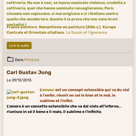
cattiveria. Ma non è così, se hanno seminato violenza, crudeltà e
cattiveria, quel che hanno seminato raccoglieranno. Però,
siccome non capiscono, si meravigliano e si ribellano contro
quello che accade loro. Questo è la prova che non sono bravi
contadini !
France peinture
Romantisme en peinture (XIXe s.)
Europe
Centrale et Orientale citations
Le Savoir et l'Ignorance
Lire la suite
Dans
Peinture
Carl Gustav Jung
Le 29/12/2013
L'
amour
est un concept extensible qui va du ciel
à l'enfer, réunit en soi le bien et le mal, le
sublime et l'infini.
L'amore è un concetto estensibile che va dal cielo all'inferno,
riunisce in sé il bene e il male, il sublime e l'infinito
.