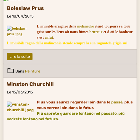
Boleslaw Prus
Le 18/04/2015
L'invisible araignée de la
mélancolie
étend toujours sa toile
grise sur les lieux où nous fûmes
heureux
et d'où le bonheur
s'est
enfui
.
L'invisibile ragno della malinconia stende sempre la sua ragnatela grigia sui
luoghi dove fummo felici e da dov'è fuggita la felicità.
Lire la suite
Dans
Peinture
Winston Churchill
Le 15/03/2015
Plus vous saurez regarder loin dans le
passé
, plus
vous verrez loin dans le futur.
Più saprete guardare lontano nel passato, più
vedrete lontano nel futuro.