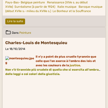
Pays-Bas- Belgique peinture
Renaissance (XIVe s. au début
XVIIe)
Surréalisme (à partir de 1924)
Italie musique
Baroque musique
(début XVIIe s.- milieu du XVIIIe s.)
Le Bonheur et la Souffrance
Lire la suite
Dans
Peinture
Charles-Louis de Montesquieu
Le 18/10/2014
Il n'y a point de plus cruelle tyrannie que
celle que l'on exerce à l'ombre des lois et
avec les couleurs de la
justice
.
Non v'è tirannide più crudele di quella che si esercita all'ombra
delle leggi e coi colori della giustizia.