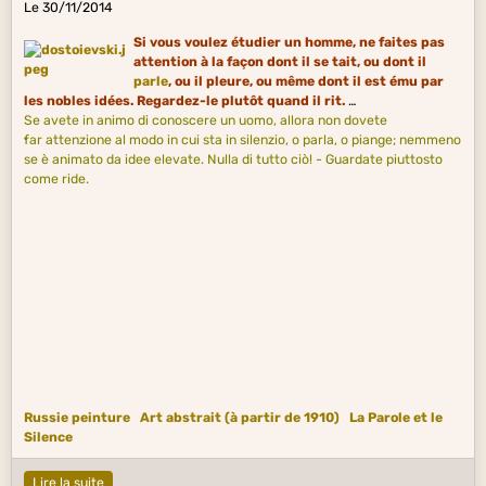
Le 30/11/2014
Si vous voulez étudier un homme, ne faites pas
attention à la façon dont il se tait, ou dont il
parle
, ou il pleure, ou même dont il est ému par
les nobles idées. Regardez-le plutôt quand il rit.
Se avete in animo di conoscere un uomo, allora non dovete
.
far attenzione al modo in cui sta in silenzio, o parla, o piange; nemmeno
se è animato da idee elevate. Nulla di tutto ciò! - Guardate piuttosto
come ride.
Russie peinture
Art abstrait (à partir de 1910)
La Parole et le
Silence
Lire la suite