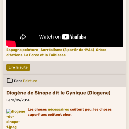
Espagne peinture
Surréalisme (à partir de 1924)
Grèce
citations
La Force et la Faiblesse
Lire la suite
Dans
Peinture
Diogène de Sinope dit le Cynique (Diogene)
Le 11/09/2014
Les choses
nécessaires
coûtent peu, les choses
superflues coûtent cher.