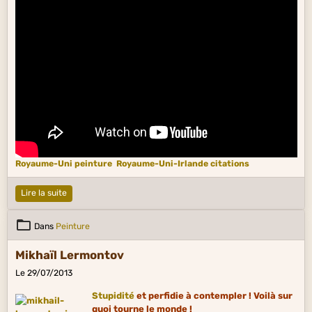
Royaume-Uni peinture
Royaume-Uni-Irlande citations
Lire la suite
Dans
Peinture
Mikhaïl Lermontov
Le 29/07/2013
Stupidité
et perfidie à contempler ! Voilà sur
quoi tourne le monde !