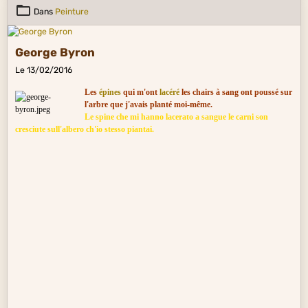
Dans
Peinture
George Byron
Le 13/02/2016
Les
épines
qui m'ont
lacéré
les chairs à sang ont poussé sur
l'arbre que j'avais planté moi-même.
Le spine che mi hanno lacerato a sangue le carni son
cresciute sull'albero ch'io stesso piantai.