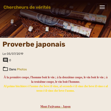
Chercheurs de vérités
Proverbe japonais
Le 05/07/2019
0
Dans
Photos
À la première coupe, l'homme boit le vin ; à la deuxième coupe, le vin boit le vin ; à
la troisième coupe, le vin boit l'homme.
Al primo bicchiere è l'uomo che beve il vino, al secondo è il vino che beve il vino e al
terzo è il vino che beve l'uomo.
Mont Fujiyama - Japon