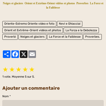
Neiges et glaciers
Orient et Extrême-Orient vidéos et photos
Proverbes
La Force et
la Faiblesse
Oriente-Estremo Oriente video e foto
Nevi e Ghiacciai
Orient et Extrême-Orient vidéos et photos
La Forza e la Debolezza
Proverbi
Neiges et glaciers
La Force et la Faiblesse
Proverbes.
Partager
Facebook
X
Email
★
★
★
★
★
1
vote. Moyenne
5
sur 5.
Ajouter un commentaire
Nom