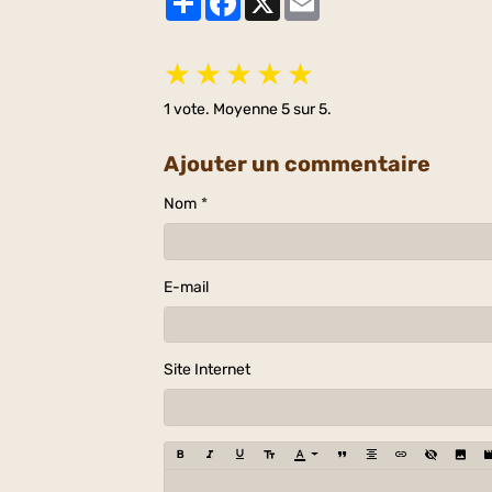
★
★
★
★
★
1
vote. Moyenne
5
sur 5.
Ajouter un commentaire
Nom
E-mail
Site Internet