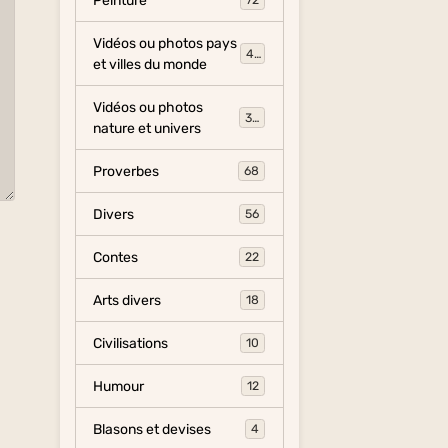
Peinture
72
Vidéos ou photos pays
454
et villes du monde
Vidéos ou photos
325
nature et univers
Proverbes
68
Divers
56
Contes
22
Arts divers
18
Civilisations
10
Humour
12
Blasons et devises
4