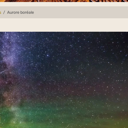
s
Aurore boréale