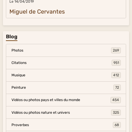
Le 14/04/2019
Miguel de Cervantes
Blog
Photos
269
Citations
951
Musique
412
Peinture
72
Vidéos ou photos pays et villes du monde
454
Vidéos ou photos nature et univers
325
Proverbes
68