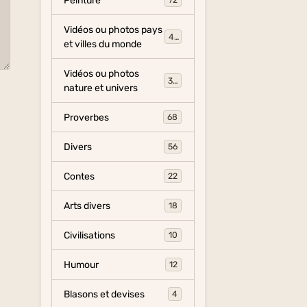
Peinture
72
Vidéos ou photos pays
454
et villes du monde
Vidéos ou photos
325
nature et univers
Proverbes
68
Divers
56
Contes
22
Arts divers
18
Civilisations
10
Humour
12
Blasons et devises
4