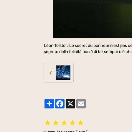
Léon Tolstoï : Le secret du bonheur n'est pas de f
segreto della felicità non è di far sempre ciò ch
Partager
Facebook
X
Email
★
★
★
★
★