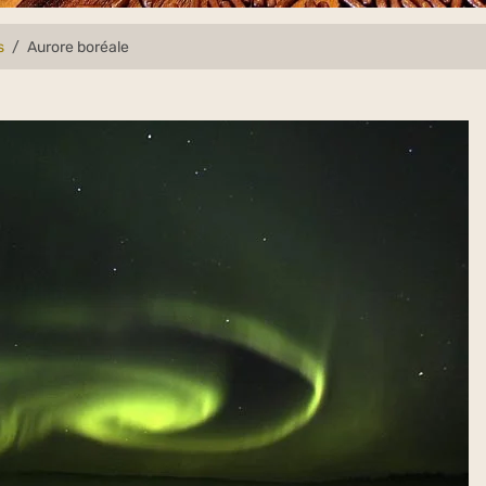
s
Aurore boréale