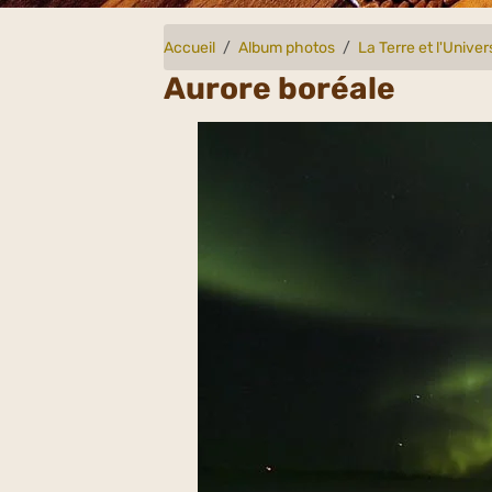
Accueil
Album photos
La Terre et l'Univer
Aurore boréale