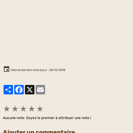
Date de dernière mise à jour : 28/12/2018
Partager
Facebook
X
Email
★
★
★
★
★
Aucune note. Soyez le premier à attribuer une note !
Ajouter un commentaire