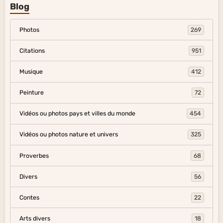
Blog
Photos
269
Citations
951
Musique
412
Peinture
72
Vidéos ou photos pays et villes du monde
454
Vidéos ou photos nature et univers
325
Proverbes
68
Divers
56
Contes
22
Arts divers
18