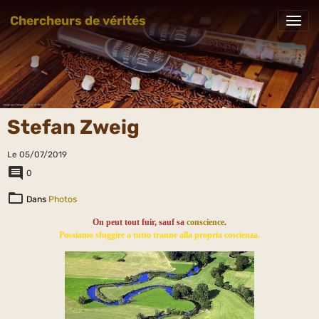
Chercheurs de vérités
Stefan Zweig
Le 05/07/2019
0
Dans
Photos
On peut tout fuir, sauf sa
conscience
.
Possiamo sfuggire a tutto tranne alla propria coscienza.