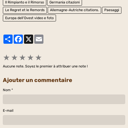
Il Rimpianto e il Rimorso
Germania citazioni
Le Regret et le Remords
Allemagne-Autriche citations.
Paesaggi
Europa dell'Ovest video e foto
Partager
Facebook
X
Email
★
★
★
★
★
Aucune note. Soyez le premier à attribuer une note !
Ajouter un commentaire
Nom
E-mail