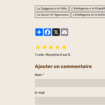
La Saggezza e la Follia
L'Intelligenza e la Stupidi
Le Savoir et l'Ignorance
L'Intelligence et la Sotti
Partager
Facebook
X
Email
★
★
★
★
★
1
vote. Moyenne
5
sur 5.
Ajouter un commentaire
Nom
E-mail