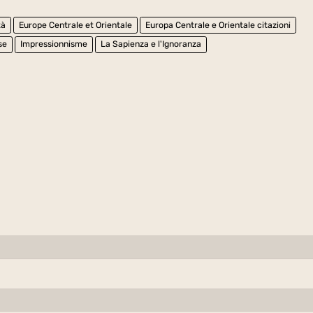
tà
Europe Centrale et Orientale
Europa Centrale e Orientale citazioni
se
Impressionnisme
La Sapienza e l'Ignoranza