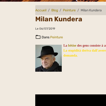
Accueil
Blog
Peinture
Milan Kundera
Milan Kundera
Le 06/07/2019
Dans
Peinture
La
bêtise
des gens consiste à 
La stupidità deriva dall'avere
domanda.