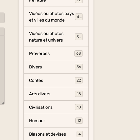
Peinture
72
Vidéos ou photos pays
454
et villes du monde
Vidéos ou photos
325
nature et univers
Proverbes
68
Divers
56
Contes
22
Arts divers
18
Civilisations
10
Humour
12
Blasons et devises
4