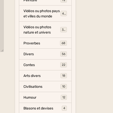
Peinture
72
Vidéos ou photos pays
454
et villes du monde
Vidéos ou photos
325
nature et univers
Proverbes
68
Divers
56
Contes
22
Arts divers
18
Civilisations
10
Humour
12
Blasons et devises
4