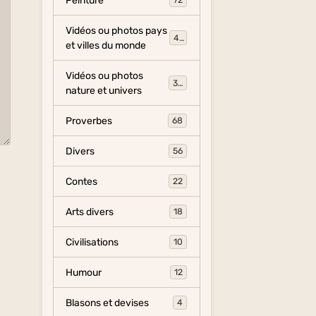
Peinture
72
Vidéos ou photos pays
454
et villes du monde
Vidéos ou photos
325
nature et univers
Proverbes
68
Divers
56
Contes
22
Arts divers
18
Civilisations
10
Humour
12
Blasons et devises
4