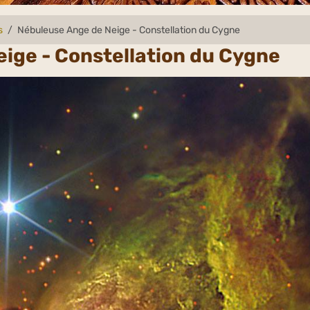
s
Nébuleuse Ange de Neige - Constellation du Cygne
ige - Constellation du Cygne