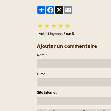
Partager
Facebook
X
Email
★
★
★
★
★
1
vote. Moyenne
5
sur 5.
Ajouter un commentaire
Nom
E-mail
Site Internet