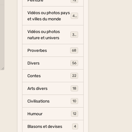
Peinture
72
Vidéos ou photos pays
454
et villes du monde
Vidéos ou photos
325
nature et univers
Proverbes
68
Divers
56
Contes
22
Arts divers
18
Civilisations
10
Humour
12
Blasons et devises
4