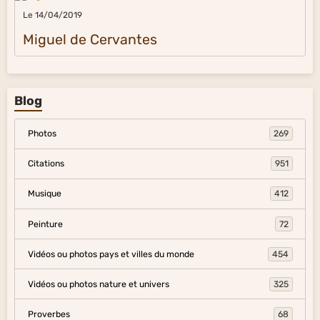
Le 14/04/2019
Miguel de Cervantes
Blog
Photos
269
Citations
951
Musique
412
Peinture
72
Vidéos ou photos pays et villes du monde
454
Vidéos ou photos nature et univers
325
Proverbes
68