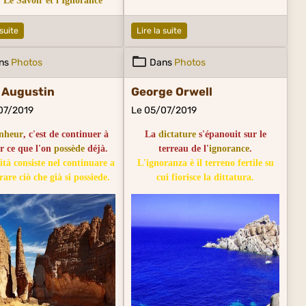
Le Savoir et l'Ignorance
 suite
Lire la suite
ns
Photos
Dans
Photos
 Augustin
George Orwell
07/2019
Le 05/07/2019
nheur
, c'est de continuer à
La
dictature
s'épanouit sur le
er ce que l'on
possède
déjà.
terreau de l'
ignorance
.
cità consiste nel continuare a
L'ignoranza è il terreno fertile su
rare ciò che già si possiede.
cui fiorisce la dittatura.