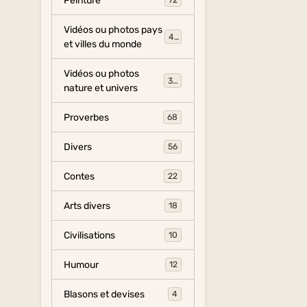
Peinture
72
Vidéos ou photos pays
454
et villes du monde
Vidéos ou photos
325
nature et univers
Proverbes
68
Divers
56
Contes
22
Arts divers
18
Civilisations
10
Humour
12
Blasons et devises
4