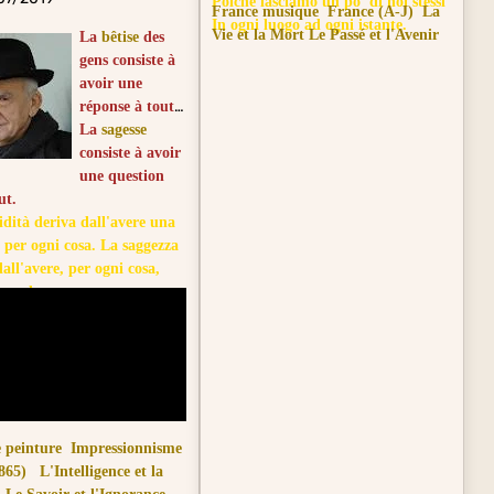
Poiché lasciamo un po' di noi stessi
France musique
France (A-J)
La
In ogni luogo ad ogni istante.
Vie et la Mort
Le Passé
et l'Avenir
La
bêtise
des
gens consiste à
avoir une
réponse à tout.
La
sagesse
consiste à avoir
une question
ut.
idità deriva dall'avere una
a per ogni cosa. La saggezza
all'avere, per ogni cosa,
manda.
 peinture
Impressionnisme
865)
L'Intelligence et la