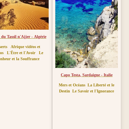
 du Tassil n'Ajjer - Algérie
serts
Afrique vidéos et
os
L'Être et l'Avoir
Le
nheur et la Souffrance
Capo Testa, Sardaigne - Italie
Mers et Océans
La Liberté et le
Destin
Le Savoir et l'Ignorance