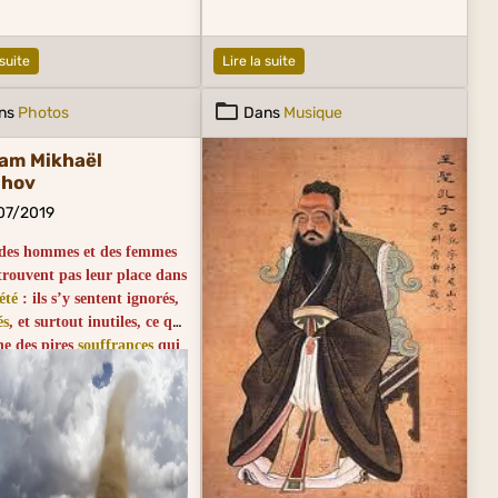
 suite
Lire la suite
ns
Photos
Dans
Musique
am Mikhaël
nhov
07/2019
a des hommes et des femmes
trouvent pas leur place dans
été
: ils s’y sentent ignorés,
és
, et surtout inutiles, ce qui
une des pires
souffrances
qui
ent. Alors, à quoi vont-ils
ployer leurs énergies ?
u’on ne leur donne pas la
ilité de construire quelque
il ne leur reste qu’à détruire
 ce qu’ils peuvent autour