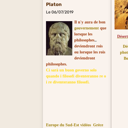
Platon
Le 06/07/2019
Il n'y aura de bon
gouvernement
que
lorsque les
Désert
philosophes
deviendront rois
Dé
ou lorsque les rois
phot
deviendront
Bo
philosophes.
Ci sarà un buon governo solo
quando i filosofi diventeranno re o
i re diventeranno filosofi.
Europe du Sud-Est vidéos
Grèce