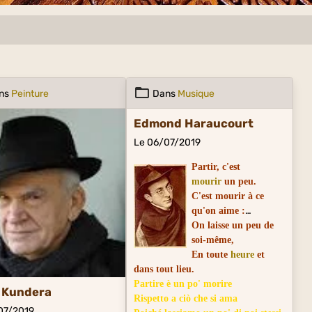
ns
Peinture
Dans
Musique
Edmond Haraucourt
Le 06/07/2019
Partir, c'est
mourir
un peu.
C'est mourir à ce
qu'on aime :
On laisse un peu de
soi-même,
En toute
heure
et
dans tout lieu.
Partire è un po' morire
 Kundera
Rispetto a ciò che si ama
07/2019