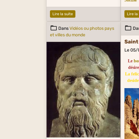
Sottise
Lire la suite
Lire la
Dans
Vidéos ou photos pays
Da
et villes du monde
Saint
Le 05/
Le
bo
désir
La feli
deside