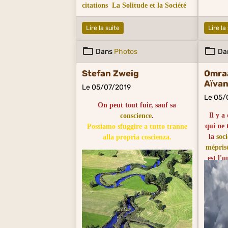
citations
La Solitude et la Société
Lire la suite
Lire la
Dans
Photos
Da
Stefan Zweig
Omra
Aïva
Le 05/07/2019
Le 05/
On peut tout fuir, sauf sa
Il y 
conscience
.
qui ne 
Possiamo sfuggire a tutto tranne
la
soci
alla propria coscienza.
mépris
est l'
exist
em
Puisq
possib
chose, 
tout