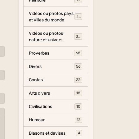
Peinture
72
Vidéos ou photos pays
454
et villes du monde
Vidéos ou photos
325
nature et univers
Proverbes
68
Divers
56
Contes
22
Arts divers
18
Civilisations
10
Humour
12
Blasons et devises
4