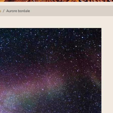
s
Aurore boréale