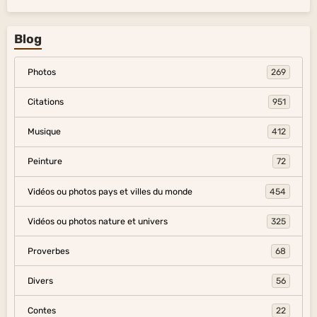
Blog
Photos
269
Citations
951
Musique
412
Peinture
72
Vidéos ou photos pays et villes du monde
454
Vidéos ou photos nature et univers
325
Proverbes
68
Divers
56
Contes
22