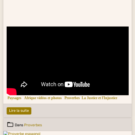
Paysages
Afrique vidéos et photos
Proverbes
La Justice et l'Injustice
Lire la suite
Dans
Proverbes