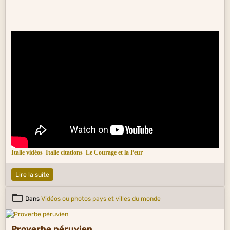
Italie vidéos
Italie citations
Le Courage et la Peur
Lire la suite
Dans
Vidéos ou photos pays et villes du monde
Proverbe péruvien