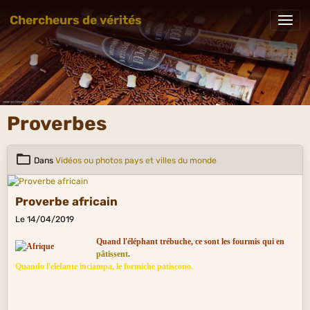
Chercheurs de vérités
Proverbes
Dans
Vidéos ou photos pays et villes du monde
Proverbe africain
Le 14/04/2019
Quand l'éléphant trébuche, ce sont les fourmis qui en
pâtissent
.
Quando l'elefante inciampa, le formiche patiscono.