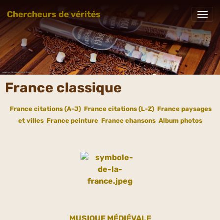
Chercheurs de vérités
France classique
France citations (A-J)
France citations (L-Z)
France paysages
et villes
France peinture
France chansons
Album photos
MUSIQUE MÉDIÉVALE